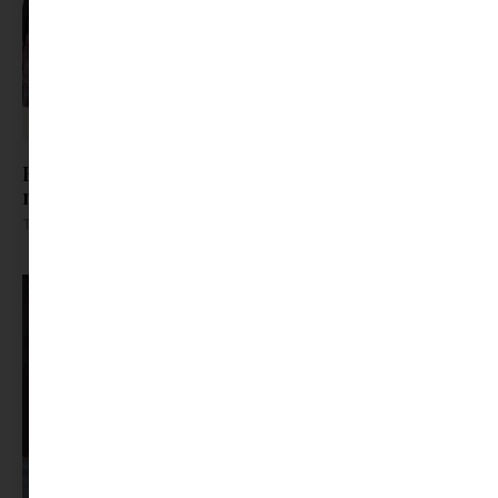
Bakancs vagy blézer? Miért ne lehetne
mindkettő?
Tovább olvasom »