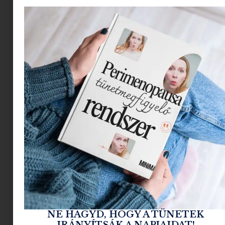
TUDOM, HOGY
MOST IS CIPŐBEN
JÁRSZ
, de olyanra gondolok,
ami zárt, ami mutat
valahogy, ami öltöztet.
Az idei szezonban a tervezők olyan klasszikus
formákat gondoltak újra, amik megkönnyítik,
hogy a tavalyi kedvenc lábbelidet újra elővedd.
NE HAGYD, HOGY A TÜNETEK
A legjobb hír? Az őszi kollekciók nemcsak
IRÁNYÍTSÁK A NAPJAIDAT!