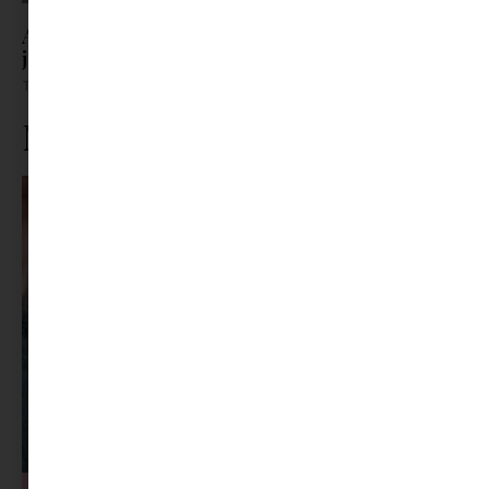
Adidas Samba alternatívák, amik ugyanolyan
jók – sőt
Tovább olvasom »
Ne maradj le rólunk