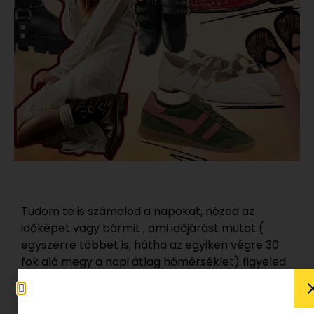
Tudom te is számolod a napokat, nézed az
időképet vagy bármit , ami időjárást mutat (
egyszerre többet is, hátha az egyiken végre 30
fok alá megy a napi átlag hőmérséklet) figyeled
a fokokat, mikor lehet végre!! cipőt felvenni.