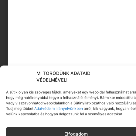
MI TÖRŐDÜNK ADATAID
VÉDELMÉVEL!
We the Free: Dusty Buckle Boots
A sütik olyan kis szöveges fájlok, amelyeket egy weboldal felhasználhat arra
hogy még hatékonyabbá tegye a felhasználói élményt. Bármikor módosíthat
vagy visszavonhatod weboldalunkon a Sütinyilatkozathoz való hozzájárulás
Tudj meg többet
Adatvédelmi irányelvünkben
arról, kik vagyunk, hogyan lép
velünk kapcsolatba és hogyan dolgozzunk fel a személyes adatokat.
Elfogadom