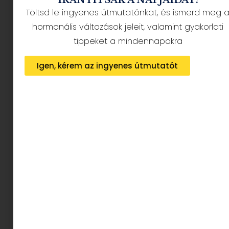
divatosak, hanem praktikusak is – a járható
Töltsd le ingyenes útmutatónkat, és ismerd meg 
sarkaktól kezdve a lélegző anyagokig, minden
hormonális változások jeleit, valamint gyakorlati
arra lett tervezve, hogy a mindennapi viseleted
tippeket a mindennapokra
kényelmes legyen.
Tehát, készen állsz arra, hogy az őszi stílusodba új
Igen, kérem az ingyenes útmutatót
színt vigyél?
Nézd meg, milyen cipőkre
érdemes lecsapni az idei
őszi szezonban!
„
Sosem fordíthatsz túl nagy gondot a cipőválasztásra.
Nagyon sok nő abban a hitben él, hogy lényegtelen