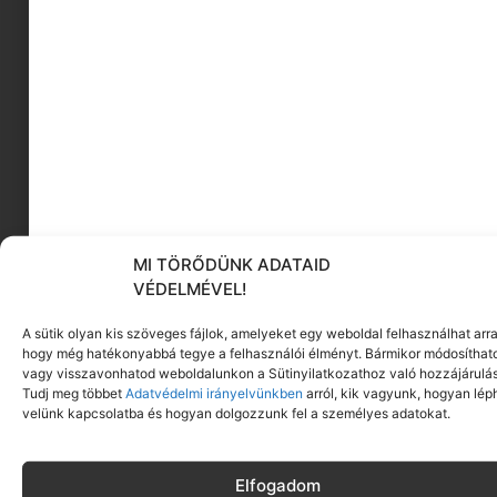
STÍLUSOSAN | MOMCHIC
Mi az az egy dolog, ami képes arra, hogy a
legnehezebb napunkon is üdévé varázsoljon
MI TÖRŐDÜNK ADATAID
VÉDELMÉVEL!
A sütik olyan kis szöveges fájlok, amelyeket egy weboldal felhasználhat arra
hogy még hatékonyabbá tegye a felhasználói élményt. Bármikor módosíthat
vagy visszavonhatod weboldalunkon a Sütinyilatkozathoz való hozzájárulás
Tudj meg többet
Adatvédelmi irányelvünkben
arról, kik vagyunk, hogyan lép
velünk kapcsolatba és hogyan dolgozzunk fel a személyes adatokat.
Elfogadom