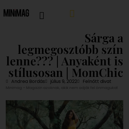
Sárga a
legmegosztóbb szín
lenne??? | Anyaként is
stílusosan | MomChic
Andrea Bordás
július 9, 2022
Felnőtt divat
Minimag – Magazin azoknak, akik nem adják fel önmagukat