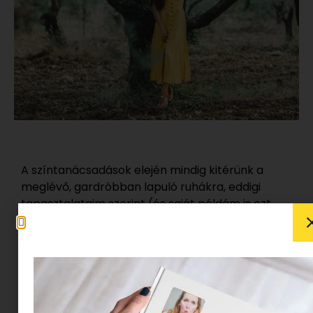
A színtanácsadások elején mindig kitérünk a
meglévő, gardróbban lapuló ruhákra, eddigi
tapasztalataim szerint (és saját példám is ezt
igazolja), a sárga szín nem tartozik a fő
kedvencek közé. Mi lehet ennek az oka?
Miért
félünk a kirobbanó sárga árnyalatoktól?
Nyáron könnyebben választjuk, mint télen?
Tényleg sápaszt?