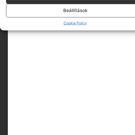
Beállítások
Tovább olvasom
Cookie Policy
ANYAKÉNT IS STÍLUSOSAN | MOMCHIC
Valljuk be, újdonsült Anyukaként nem az öltözködés,
smink, shopping és a highlighter áll a középpontban,
Tovább olvasom