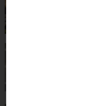
Az X-akták megkapta a saját LEGO-szettjét
Képernyőidő a nyári szünet után: hogyan lehet veszekedés nélkül új
szabályokat bevezetni?