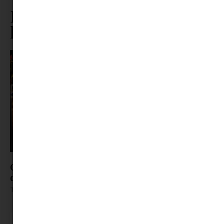
Ez is érdekelhet ebből a
kategóriából
ORSOYA DARCHI Dinner & Robes 5: nemzetközi
divathangulat Hajdúszoboszlón
Tovább olvasom »