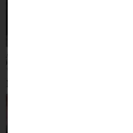
Adidas Samba alternatívák, amik ugyanolyan
jók – sőt
Tovább olvasom »
Ne maradj le rólunk