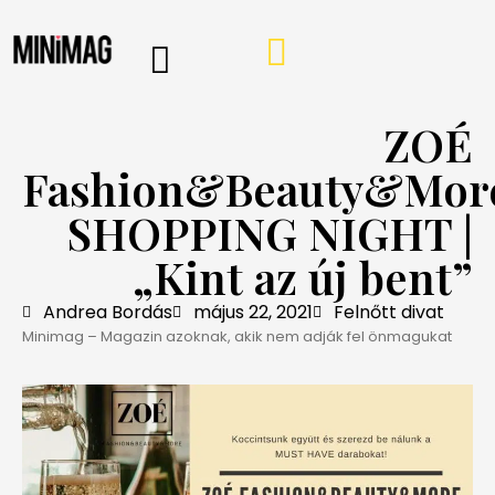
PROGRAMOK, AJÁNLÓK
VÁSÁRLÁSI TIPPEK
IRÁNY A WEBSHOP
MINIMAG HÍRLEVÉL
ZOÉ
Fashion&Beauty&Mor
SHOPPING NIGHT |
„Kint az új bent”
Andrea Bordás
május 22, 2021
Felnőtt divat
Minimag – Magazin azoknak, akik nem adják fel önmagukat