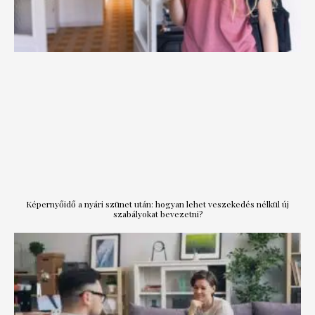
Képernyőidő a nyári szünet után: hogyan lehet veszekedés nélkül új
szabályokat bevezetni?