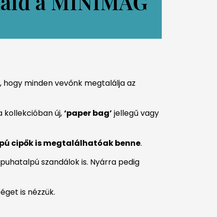
náld a MINIMAG
, hogy minden vevőnk megtalálja az
 kollekcióban új,
‘paper bag’
jellegű vagy
alpú cipők is megtalálhatóak benne
.
puhatalpú szandálok is. Nyárra pedig
get is nézzük.