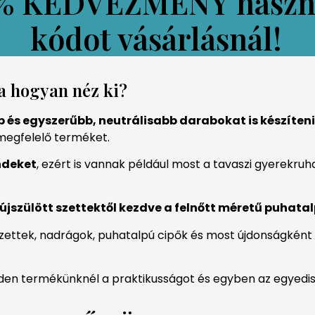
5% KEDVEZMÉNY
hasz
kódot vásárlásnál!
a hogyan néz ki?
 és egyszerűbb, neutrálisabb darabokat is készíteni
megfelelő terméket.
ndeket
, ezért is vannak például most a tavaszi gyerekruha
 újszülött szettektől kezdve a felnőtt méretű puhat
szettek, nadrágok, puhatalpú cipők és most újdonságként 
en termékünknél a praktikusságot és egyben az egyedisé