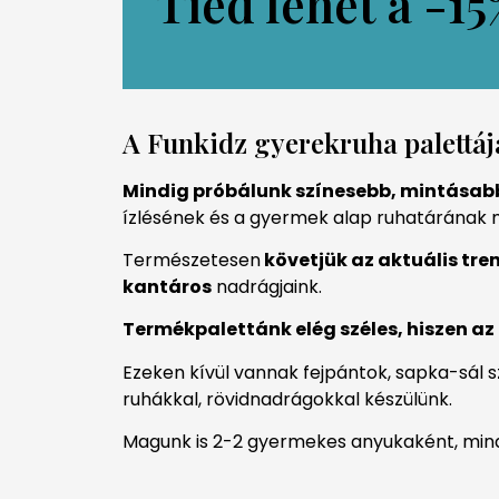
Tiéd lehet a
-1
A Funkidz gyerekruha palettáj
Mindig próbálunk színesebb, mintásabb
ízlésének és a gyermek alap ruhatárának 
Természetesen
követjük az aktuális tre
kantáros
nadrágjaink.
Termékpalettánk elég széles, hiszen az
Ezeken kívül vannak fejpántok, sapka-sál 
ruhákkal, rövidnadrágokkal készülünk.
Magunk is 2-2 gyermekes anyukaként, mind