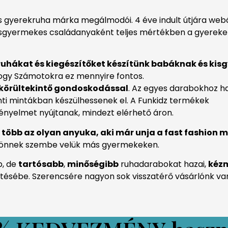
és gyerekruha márka megálmodói. 4 éve indult útjára we
isgyermekes családanyaként teljes mértékben a gyerekek
s ruhákat és kiegészítőket készítünk babáknak és ki
ogy Számotokra ez mennyire fontos.
, körültekintő gondoskodással
. Az egyes darabokhoz h
rinti mintákban készülhessenek el. A Funkidz termékek
kényelmet nyújtanak, mindezt elérhető áron.
 több az olyan anyuka, aki már unja a fast fashion 
 jönnek szembe velük más gyermekeken.
b, de
tartósabb
,
minőségibb
ruhadarabokat hazai,
kéz
ítésébe. Szerencsére nagyon sok visszatérő vásárlónk van