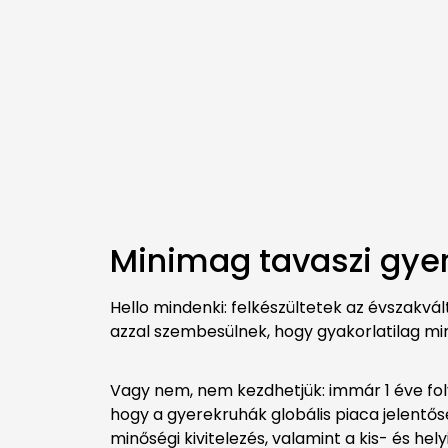
Minimag tavaszi gyer
Hello mindenki: felkészültetek az évszakv
azzal szembesülnek, hogy gyakorlatilag min
Vagy nem, nem kezdhetjük: immár 1 éve folya
hogy a gyerekruhák globális piaca jelentős
minőségi kivitelezés, valamint a kis- és he