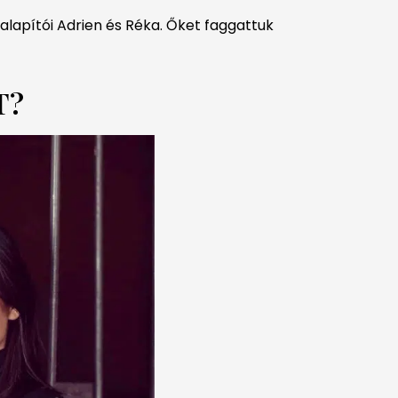
 alapítói Adrien és Réka. Őket faggattuk
T?