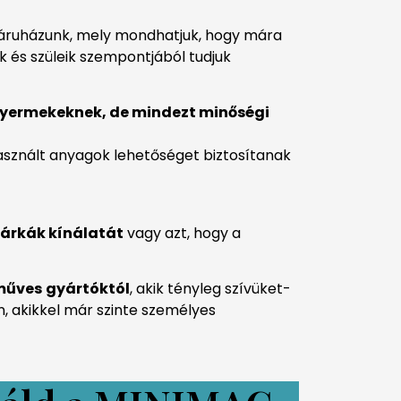
báruházunk, mely mondhatjuk, hogy mára
 és szüleik szempontjából tudjuk
sgyermekeknek, de mindezt minőségi
asznált anyagok lehetőséget biztosítanak
márkák kínálatát
vagy azt, hogy a
műves
gyártóktól
, akik tényleg szívüket-
, akikkel már szinte személyes