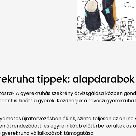
ekruha tippek: alapdarabok 
áltásra? A gyerekruhás szekrény átvizsgálása közben gon
dent is kinőtt a gyerek. Kezdhetjük a tavaszi gyerekruha
matos újratervezésben élünk, szinte teljesen az online vá
en átrendeződött, és egyre inkább előtérbe kerültek az o
lyi gyerekruha vállalkozások támogatása.