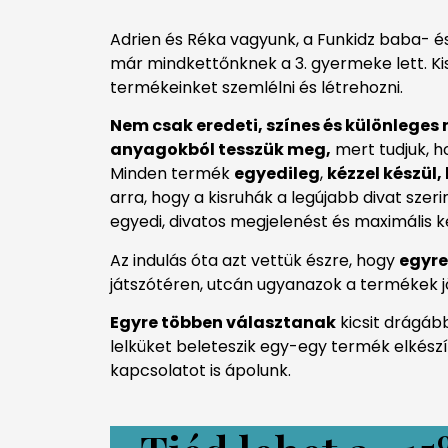
Adrien és Réka vagyunk, a Funkidz baba- 
már mindkettőnknek a 3. gyermeke lett. K
termékeinket szemlélni és létrehozni.
Nem csak eredeti, színes és különlege
anyagokból tesszük meg,
mert tudjuk, h
Minden termék
egyedileg
,
kézzel készül
arra, hogy a kisruhák a legújabb divat sze
egyedi, divatos megjelenést és maximális 
Az indulás óta azt vettük észre, hogy
egyre
játszótéren, utcán ugyanazok a termékek
Egyre többen választanak
kicsit drágáb
lelküket beleteszik egy-egy termék elkész
kapcsolatot is ápolunk.