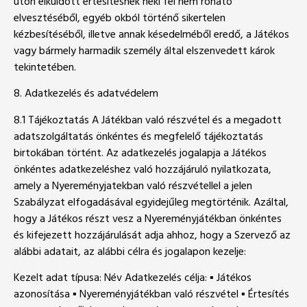
úton elküldött értesítésnek neki fel nem róható
elvesztéséből, egyéb okból történő sikertelen
kézbesítéséből, illetve annak késedelméből eredő, a Játékos
vagy bármely harmadik személy által elszenvedett károk
tekintetében.
8. Adatkezelés és adatvédelem
8.1 Tájékoztatás A Játékban való részvétel és a megadott
adatszolgáltatás önkéntes és megfelelő tájékoztatás
birtokában történt. Az adatkezelés jogalapja a Játékos
önkéntes adatkezeléshez való hozzájáruló nyilatkozata,
amely a Nyereményjatekban való részvétellel a jelen
Szabályzat elfogadásával egyidejűleg megtörténik. Azáltal,
hogy a Játékos részt vesz a Nyereményjátékban önkéntes
és kifejezett hozzájárulását adja ahhoz, hogy a Szervező az
alábbi adatait, az alábbi célra és jogalapon kezelje:
Kezelt adat típusa: Név Adatkezelés célja: ▪ Játékos
azonosítása ▪ Nyereményjátékban való részvétel ▪ Értesítés