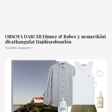
ORSOYA DARCHI Dinner & Robes 5: nemzetközi
divathangulat Hajdúszoboszlón
Tovább olvasom »