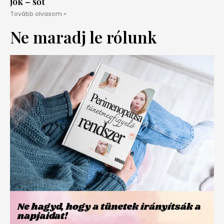
jók – sőt
Tovább olvasom »
Ne maradj le rólunk