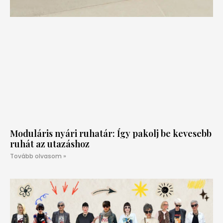
Moduláris nyári ruhatár: Így pakolj be kevesebb
ruhát az utazáshoz
Tovább olvasom »