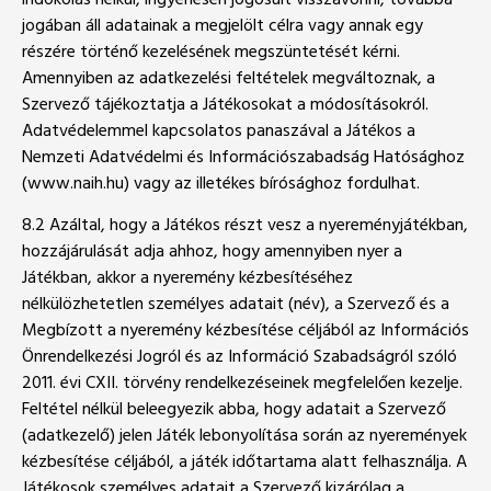
jogában áll adatainak a megjelölt célra vagy annak egy
részére történő kezelésének megszüntetését kérni.
Amennyiben az adatkezelési feltételek megváltoznak, a
Szervező tájékoztatja a Játékosokat a módosításokról.
Adatvédelemmel kapcsolatos panaszával a Játékos a
Nemzeti Adatvédelmi és Információszabadság Hatósághoz
(www.naih.hu) vagy az illetékes bírósághoz fordulhat.
8.2 Azáltal, hogy a Játékos részt vesz a nyereményjátékban,
hozzájárulását adja ahhoz, hogy amennyiben nyer a
Játékban, akkor a nyeremény kézbesítéséhez
nélkülözhetetlen személyes adatait (név), a Szervező és a
Megbízott a nyeremény kézbesítése céljából az Információs
Önrendelkezési Jogról és az Információ Szabadságról szóló
2011. évi CXII. törvény rendelkezéseinek megfelelően kezelje.
Feltétel nélkül beleegyezik abba, hogy adatait a Szervező
(adatkezelő) jelen Játék lebonyolítása során az nyeremények
kézbesítése céljából, a játék időtartama alatt felhasználja. A
Játékosok személyes adatait a Szervező kizárólag a