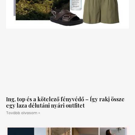
Ing, top és a kötelező fényvédő – Így rakj össze
egy laza délutáni nyári outfitet
Tovább olvasom »