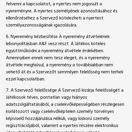
felvenni a kapcsolatot, a nyertes nem jogosult a
nyereményre. A nyertes személyének azonosításához és
ellenőrzéséhez a Szervező kötelezheti a nyertest
személyazonosságának igazolására.
6. Nyeremény kézbesítése A nyeremény átvételének
lebonyolításban A&F vesz részt. A Játékos köteles
együttműködni a nyeremény átvétele érdekében.
Amennyiben ennek nem tesz eleget, és a nyeremény
átvétele meghiúsul, a nyeremény a továbbiakban nem
vehető át és a Szervezőt semmilyen felelősség nem terheli
ezzel kapcsolatban.
7. A Szervező felelőssége A Szervező kizárja felelősségét a
Játékosok téves, pontatlan vagy hiányos
adatszolgáltatásából, a cselekvőképességében részlegesen
korlátozott vagy cselekvőképtelen személy törvényes
képviselő hozzájárulása nélküli, vagy kiskorú személy
regisztrációjából, valamint a nyertes részére elektronikus