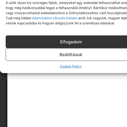
A sütik olyan kis szöveges fájlok, amelyeket egy weboldal felhasználhat arra
hogy még hatékonyabbá tegye a felhasználói élményt. Bármikor módosíthat
vagy visszavonhatod weboldalunkon a Sütinyilatkozathoz való hozzájárulás
Tudj meg többet
Adatvédelmi irányelvünkben
arról, kik vagyunk, hogyan lép
velünk kapcsolatba és hogyan dolgozzunk fel a személyes adatokat.
Elfogadom
Közép-európai dizájn és tudatosság:
Budapesten mutatkozik be a The CzechoSlovak
Beállítások
Edit
Cookie Policy
Tovább olvasom »