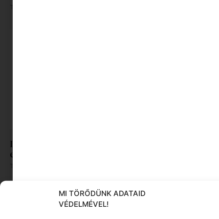
Tovább olvasom »
Ing, top és a kötelező fényvédő – Így rakj össze
egy laza délutáni nyári outfitet
Tovább olvasom »
MI TÖRŐDÜNK ADATAID
VÉDELMÉVEL!