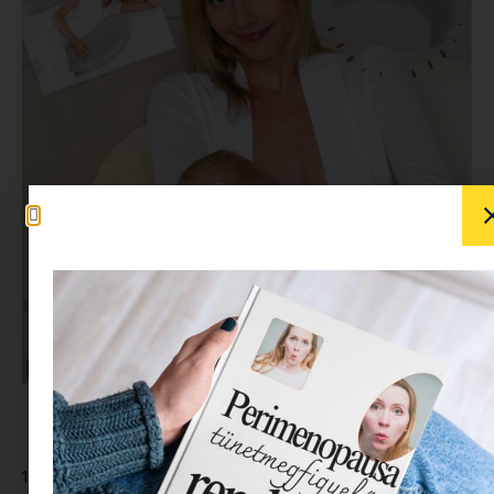
1. A JÁTÉK SZERVEZŐJE
1.1“A JÁTSSZ VELÜNK ÉS NYERD MEG B.BOOM SZOPTATÓS