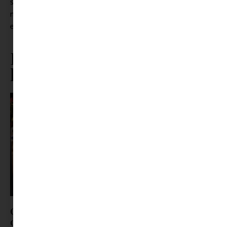
semmilyen formában nem támogatja, azzal összefüggésbe
nem hozható. This promotion is in no way sponsored,
endorsed or administered by or associated with Facebook.
Ez is érdekelhet ebből a
kategóriából
ORSOYA DARCHI Dinner & Robes 5: nemzetközi
divathangulat Hajdúszoboszlón