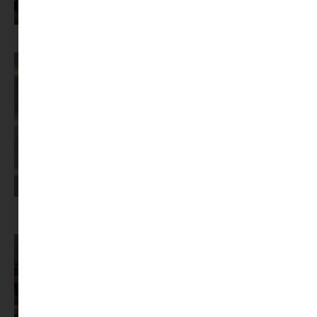
Az X-akták megkapta a saját LEGO-szettjét
Képernyőidő a nyári szünet után: hogyan lehet veszekedés nélkül új
szabályokat bevezetni?