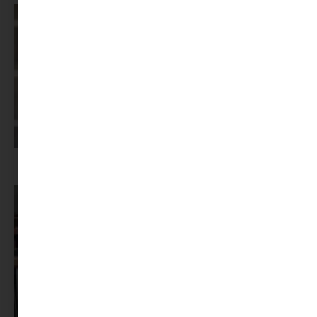
Képernyőidő a nyári szünet után: hogyan lehet veszekedés nélkül új
szabályokat bevezetni?