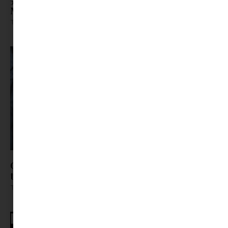
Minimag kamasz kitekintő
Tovább olvasom »
Gyerek bőrápolás TikTok-módra? – Mikor árt
többet, mint amennyit használ?
Tovább olvasom »