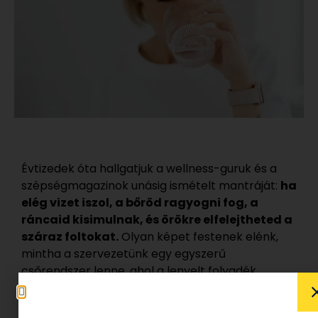
Évtizedek óta hallgatjuk a wellness-guruk és a
szépségmagazinok unásig ismételt mantráját:
ha
elég vizet iszol, a bőröd ragyogni fog, a
ráncaid kisimulnak, és örökre elfelejtheted a
száraz foltokat.
Olyan képet festenek elénk,
mintha a szervezetünk egy egyszerű
csőrendszer lenne, ahol a lenyelt folyadék
egyenesen az arcbőrünkbe pumpálódik.
A valóság ezzel szemben jóval prózaibb, és a