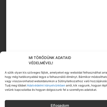
Arcesztétikai és
masszázsterapeutaként
Betti nap mint nap látja, hogy a jó
manuális kezelés nem kívülről eteti a bőrt,
hanem javítja a szövetek hozzáférését
ahhoz a tápanyag- és folyadékkészlethez,
ami a véráramban már eleve
rendelkezésre áll.
A mechanikai ingerlés hatására az érfal
simaizomzata ellazul, az így kialakuló átmeneti
MI TÖRŐDÜNK ADATAID
értágulat pedig lokálisan fokozza a
VÉDELMÉVEL!
mikrokeringést és a szövetek oxigénellátását.
A sütik olyan kis szöveges fájlok, amelyeket egy weboldal felhasználhat arra
hogy még hatékonyabbá tegye a felhasználói élményt. Bármikor módosíthat
Ez a folyamat azonnal csökkenti a
vagy visszavonhatod weboldalunkon a Sütinyilatkozathoz való hozzájárulás
nyirokpangást, mérsékli a puffadást,
Tudj meg többet
Adatvédelmi irányelvünkben
arról, kik vagyunk, hogyan lép
amitől az arc a tükörben sokkal
velünk kapcsolatba és hogyan dolgozzunk fel a személyes adatokat.
frissebbnek és kontúrosabbnak látszik.
Ha megiszol egy újabb vizespoharat, a tested
Elfogadom