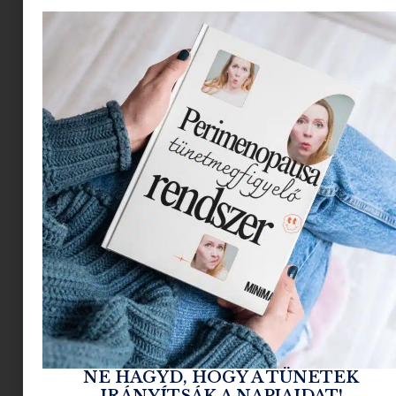
biológiai tények finoman szólva is árnyalják
ezt a képet.
A lenyelt víz ugyanis először a test
összes többi létfontosságú szervéhez – a szívhez,
a májhoz és a vesékhez – jut el, és a hámréteg az
abszolút utolsó a sorban, ami kap belőle. Ha nem
vagy a végletekig kiszáradva, a plusz pohár vizek
önmagukban nem fognak csodát tenni az
arcoddal.
Ezt a tényt Tábori Betti, a Minimag
szakértője
holisztikus kozmetikus és
arcmasszázs terapeuta is megerősíti
a mindennapi praxisából.
NE HAGYD, HOGY A TÜNETEK
IRÁNYÍTSÁK A NAPJAIDAT!