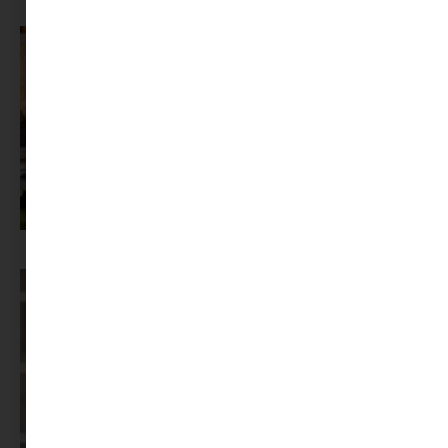
Az X-akták megkapta a saját LEGO-szettjét