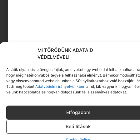
Medicine kozmetikai
táska
Zofia Różycka x Medicine Nemzetközi
MI TÖRŐDÜNK ADATAID
Kutyanap speciális kollekciós kozmetikai táska.
VÉDELMÉVEL!
Megnézem
A sütik olyan kis szöveges fájlok, amelyeket egy weboldal felhasználhat arra
hogy még hatékonyabbá tegye a felhasználói élményt. Bármikor módosíthat
Click to accept marketing cookies and enable
vagy visszavonhatod weboldalunkon a Sütinyilatkozathoz való hozzájárulás
this content
Tudj meg többet
Adatvédelmi irányelvünkben
arról, kik vagyunk, hogyan lép
velünk kapcsolatba és hogyan dolgozzunk fel a személyes adatokat.
CÍMKÉK:
KAMASZ
,
KAMASZ BŐRÁPOLÁS
Ez is érdekelhet ebből a
Elfogadom
kategóriából
Beállítások
Cookie Policy