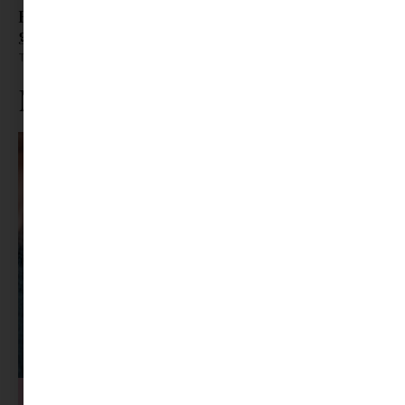
Bőrápolás Kamaszkorban: Mit tegyek, ha a
gyerekem pattanásos?
Tovább olvasom »
Ne maradj le rólunk