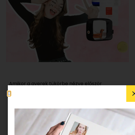
Amikor a gyerek tükörbe nézve először
bosszankodik a pattanások miatt, szülőként mi
adhatjuk a kezébe a legjobb megoldást. Mivel a
közösségi médiában terjedő
TikTok trendek a
gyerekek bőrápolásában
sokszor félrevezetőek
lehetnek, fontos, hogy mi mutassunk irányt. A cél
nem a bonyolult rutin, hanem egy kímélő
alapcsomag, ami megtanítja őt a tudatosságra.