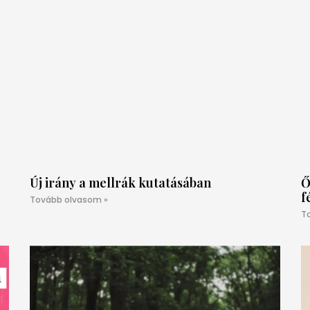
Új irány a mellrák kutatásában
Ő
f
Tovább olvasom »
T