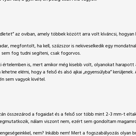
dletet” az oviban, amely többek között arra volt kíváncsi, hogyan 
dar, megfontolt, ha kell, százszor is nekiveselkedik egy mondatnak
sem fog tudni segíteni, csak fogorvos.
nti értelemben is, mert amikor még kisebb volt, olyanokat harapo
etne elérni, hogy a felső és alsó ajkai „egyensúlyba” kerüljenek.
n sem vagyok kivétel.
án összezárod a fogaidat és a felső sor több mint 2-3 mm-t eltak
s megmutatkozik, nálam viszont nem, ezért sem gondoltam magamról
gyengeségeinkkel, nem? Inkább nem! Mert a fogszabályozás olyan 