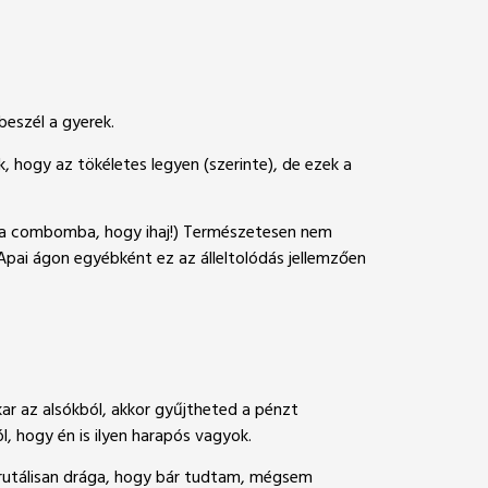
beszél a gyerek.
, hogy az tökéletes legyen (szerinte), de ezek a
tt a combomba, hogy ihaj!) Természetesen nem
 Apai ágon egyébként ez az álleltolódás jellemzően
ar az alsókból, akkor gyűjtheted a pénzt
, hogy én is ilyen harapós vagyok.
brutálisan drága, hogy bár tudtam, mégsem