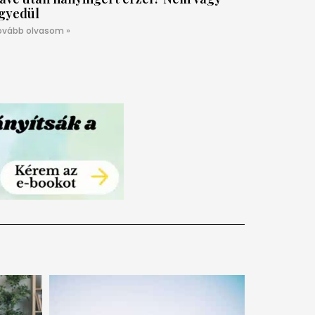
gyedül
ovább olvasom »