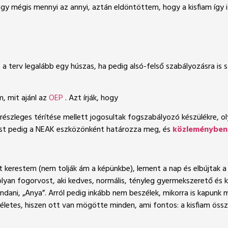
gy mégis mennyi az annyi, aztán eldöntöttem, hogy a kisfiam így 
, a terv legalább egy húszas, ha pedig alsó-felső szabályozásra is
 mit ajánl az
OEP
. Azt írják, hogy
 részleges térítése mellett jogosultak fogszabályozó készülékre, 
st pedig a NEAK eszközönként határozza meg, és
közleményben
 kerestem (nem tolják ám a képünkbe), lement a nap és elbújtak a 
olyan fogorvost, aki kedves, normális, tényleg gyermekszerető és ka
ondani, „Anya”. Arról pedig inkább nem beszélek, mikorra is kapun
kéletes, hiszen ott van mögötte minden, ami fontos: a kisfiam össz