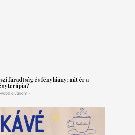
szi fáradtság és fényhiány: mit ér a
ényterápia?
ovább olvasom »