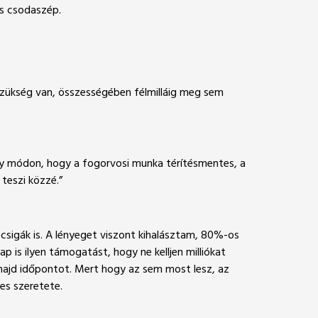
is csodaszép.
 szükség van, összességében félmilláig meg sem
oly módon, hogy a fogorvosi munka térítésmentes, a
teszi közzé.”
csigák is. A lényeget viszont kihalásztam, 80%-os
p is ilyen támogatást, hogy ne kelljen milliókat
k majd időpontot. Mert hogy az sem most lesz, az
es szeretete.