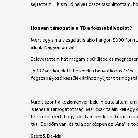
sejtettem… Kismillió helyet összehasonlítottam, ho
Hogyan támogatja a TB a fogszabályozást?
Mert egy sima vizsgálat is alsó hangon 5000 forint
állunk. Nagyon durva!
Belevetettem hát magam a sűrűjébe és megnéztem,
„A 18 éves kor alatti betegek a beavatkozás árának
fogszabályozó készülék árához nyújtott támogatá
Mire viszont a közleményen belül megtaláltam, amit
is lehet a támogatottság. Már csak találni kell egy 
fizetnem azért, hogy a kisfiam rendesen ki tudja m
tuti. De időm van, és tulajdonképpen az „Ana” is tö
Szerző: Davida