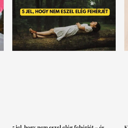
5 jel, hogy nem eszel elég fehérjét – és
K