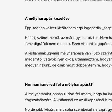
A mélyharapás kezelése
Épp tegnap kellett kitöltenem egy logopédiai „segé
Hááát, szünet nélkül, az már egyszer biztos. Nem ha
fene digráfok nem mennek. Ezen viszont logopédus 
A kisfiamnak ugyanis mélyharapása van. (Szó szeri
magamtól vagyok ilyen okos, utánanéztem, hogyan leh
megvan nálunk, de csak most döbbentem rá, hogy é
Honnan ismered fel a mélyharapást?
A mélyharapást onnan tudod felismerni, hogy ha laz
fogszabályzóra. A kisfiamnál ez az állkapcsánál i
No de jobb későn, mint soha szembesülni a saját 