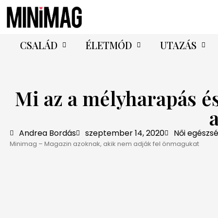
CSALÁD
ÉLETMÓD
UTAZÁS
Mi az a mélyharapás é
Andrea Bordás
szeptember 14, 2020
Női egészs
Minimag – Magazin azoknak, akik nem adják fel önmagukat