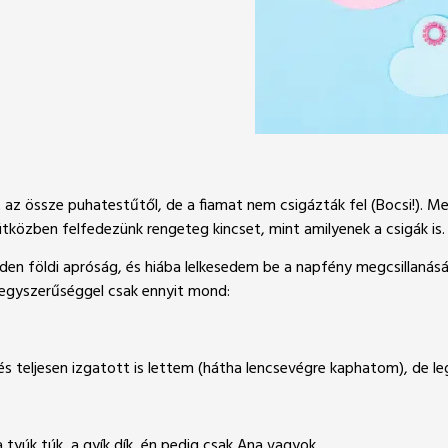
st az össze puhatestűtől, de a fiamat nem csigázták fel (Bocsi!). 
 útközben felfedezünk rengeteg kincset, mint amilyenek a csigák is
den földi apróság, és hiába lelkesedem be a napfény megcsillanás
s egyszerűséggel csak ennyit mond:
és teljesen izgatott is lettem (hátha lencsevégre kaphatom), de l
a tyúk túk, a gyík dík, én pedig csak Ana vagyok.