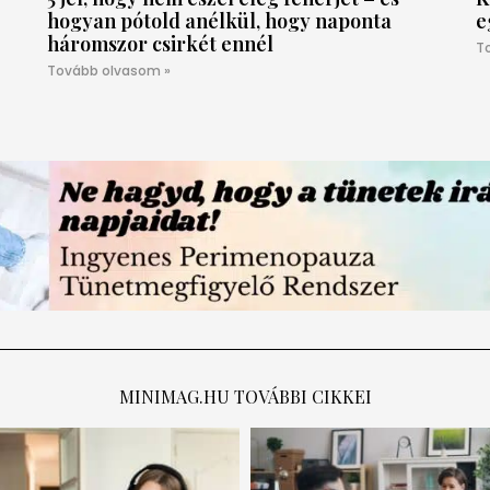
hogyan pótold anélkül, hogy naponta
e
háromszor csirkét ennél
T
Tovább olvasom »
MINIMAG.HU
TOVÁBBI CIKKEI