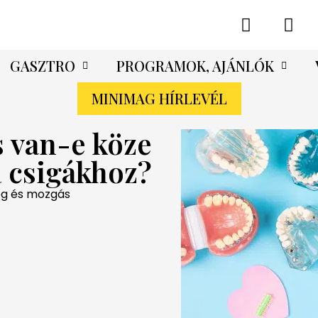
GASZTRO
PROGRAMOK, AJÁNLÓK
MINIMAG HÍRLEVÉL
s van-e köze
a csigákhoz?
ég és mozgás