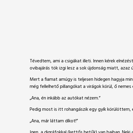
Tévedtem, ami a csigákat illeti. Innen kérek elnézé
ovibajárás tök izgi lesz a sok újdonság miatt, azaz
Mert a fiamat amúgy is teljesen hidegen hagyja min
még fellelhető pillangókat a virágok körül, ő neme
„Ana, én inkább az autókat nézem.”
Pedig most is itt rohangászik egy gyík körülöttem, 
„Ana, már láttam díkot!”
Igen, a digráfokkal (kettős betűk) van bajban. Neki 