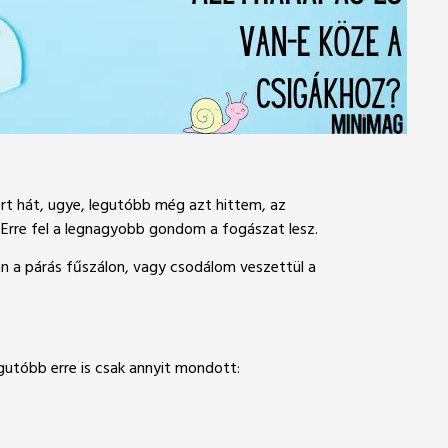
Mert hát, ugye, legutóbb még azt hittem, az
. Erre fel a legnagyobb gondom a fogászat lesz.
án a párás fűszálon, vagy csodálom veszettül a
egutóbb erre is csak annyit mondott: