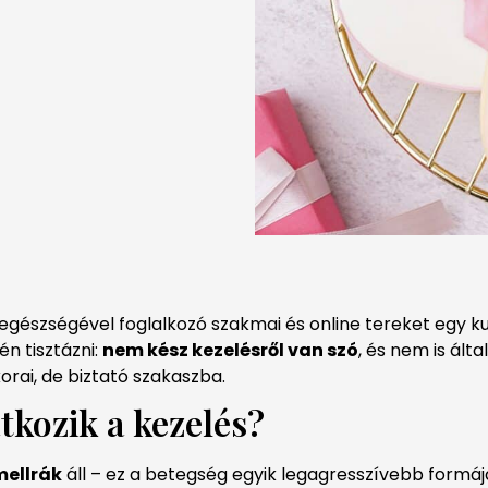
 egészségével foglalkozó szakmai és online tereket egy 
én tisztázni:
nem kész kezelésről van szó
, és nem is ál
korai, de biztató szakaszba.
kozik a kezelés?
mellrák
áll – ez a betegség egyik legagresszívebb formáj