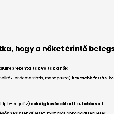
Ritka, hogy a nőket érintő beteg
alulreprezentáltak voltak a nők
mellrák, endometriózis, menopauza)
kevesebb forrás, k
 triple-negatív)
sokáig kevés célzott kutatás volt
ésőbb kap lendületet
, mint más onkológiai területek