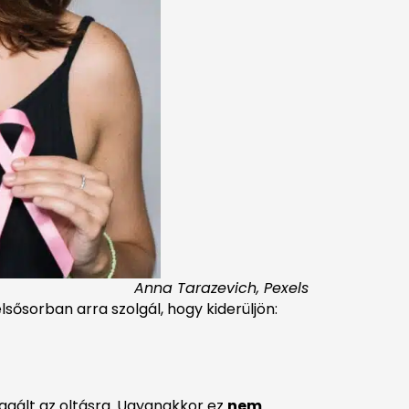
Anna Tarazevich, Pexels
sősorban arra szolgál, hogy kiderüljön:
agált az oltásra. Ugyanakkor ez
nem