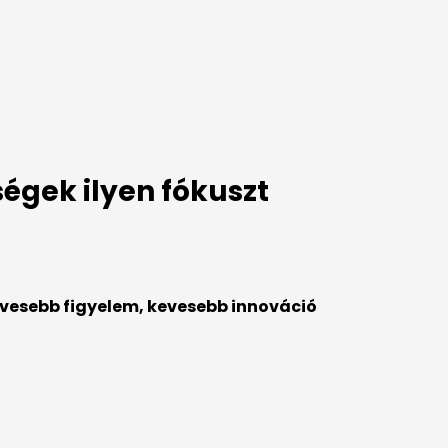
ségek ilyen fókuszt
evesebb figyelem, kevesebb innováció