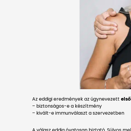
Az eddigi eredmények az úgynevezett
első
– biztonságos-e a készítmény
– kivált-e immunválaszt a szervezetben
A válasz eddig óvatosan biztató. Súlyos m