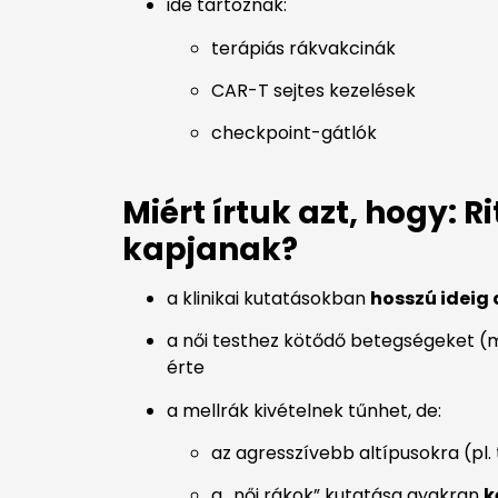
ide tartoznak:
terápiás rákvakcinák
CAR-T sejtes kezelések
checkpoint-gátlók
Miért írtuk azt, hogy: 
kapjanak?
a klinikai kutatásokban
hosszú ideig 
a női testhez kötődő betegségeket (
érte
a mellrák kivételnek tűnhet, de:
az agresszívebb altípusokra (pl.
a „női rákok” kutatása gyakran
k