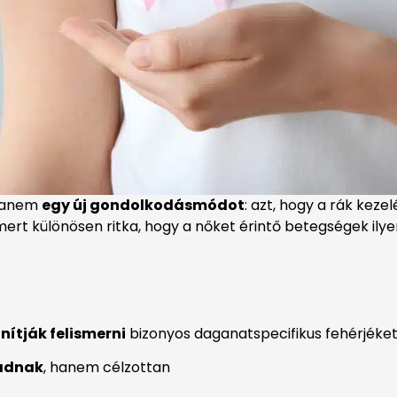
 hanem
egy új gondolkodásmódot
: azt, hogy a rák kez
És mert különösen ritka, hogy a nőket érintő betegségek i
ítják felismerni
bizonyos daganatspecifikus fehérjéke
adnak
, hanem célzottan