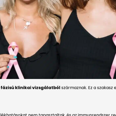
 fázisú klinikai vizsgálatból
származnak. Ez a szakasz el
ellékhatásokat nem tapasztaltak, és az immunrendszer re