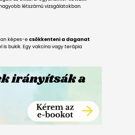
, nagyobb létszámú vizsgálatokban.
óban képes-e
csökkenteni a daganat
l is bukik. Egy vakcina vagy terápia