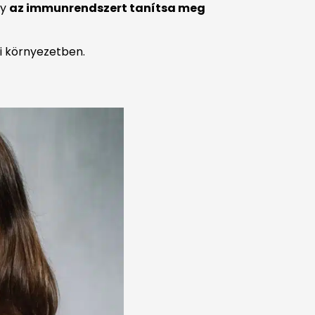
gy
az immunrendszert tanítsa meg
ti környezetben.