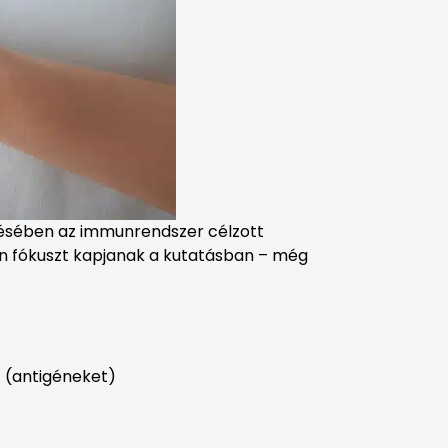
elésében az immunrendszer célzott
lyen fókuszt kapjanak a kutatásban – még
t (antigéneket)