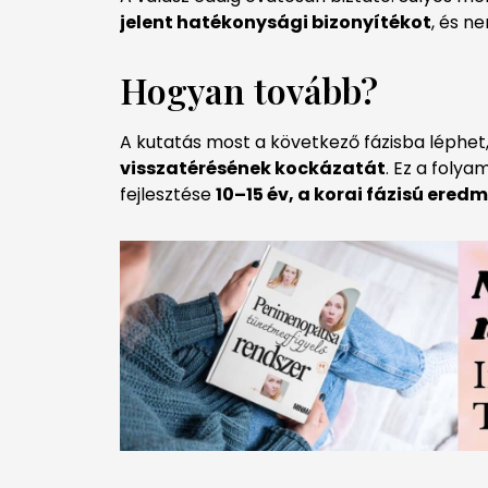
jelent hatékonysági bizonyítékot
, és n
Hogyan tovább?
A kutatás most a következő fázisba léphet
visszatérésének kockázatát
. Ez a folya
fejlesztése
10–15 év, a korai fázisú ere