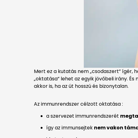
Mert ez a kutatás nem „csodaszert” ígér,
„oktatása” lehet az egyik jövőbeli irány. 
akkor is, ha az út hosszú és bizonytalan.
Az immunrendszer célzott oktatása :
a szervezet immunrendszerét
megtan
így az immunsejtek
nem vakon tám