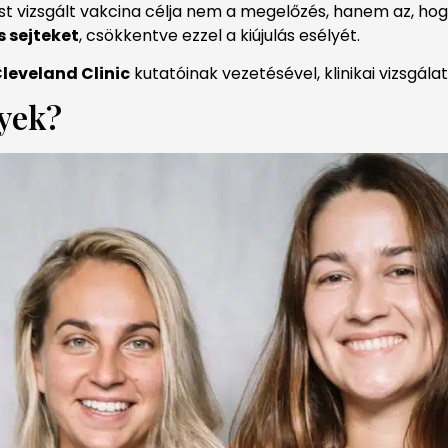
ost vizsgált vakcina célja nem a megelőzés, hanem az, ho
 sejteket
, csökkentve ezzel a kiújulás esélyét.
leveland Clinic
kutatóinak vezetésével, klinikai vizsgála
yek?