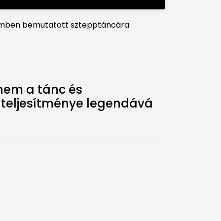
filmben bemutatott sztepptáncára
nem a tánc és
 teljesítménye legendává