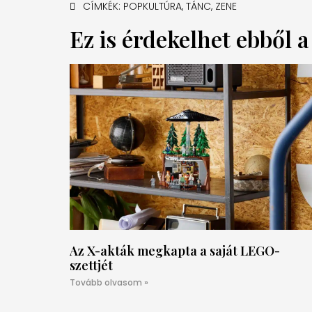
CÍMKÉK:
POPKULTÚRA
,
TÁNC
,
ZENE
Ez is érdekelhet ebből 
Az X-akták megkapta a saját LEGO-
szettjét
Tovább olvasom »