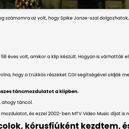
log számomra az volt, hogy Spike Jonze-szal dolgozhato
 éves volt, amikor a klip készült. Hogyan is várhatták el 
volna, hogy a trükkös részeket CGI segítségével oldják 
szes táncmozdulatot a klipben.
, ahogy táncol.
mozdulatot, és ezzel 2002-ben MTV Video Music díjat is n
olok, kórusfiúként kezdtem, 