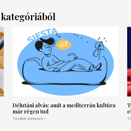
a kategóriából
Délutáni alvás: amit a mediterrán kultúra
T
már régen tud
e
Tovább olvasom »
T