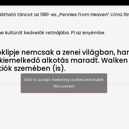
n látható táncot az 1981-es „Pennies from Heaven” című 
ne kultúrát kedvelők retinájába. Pl az enyémbe.
klipje nemcsak a zenei világban, ha
s kiemelkedő alkotás maradt. Walken
ciók szemében (is).
Click to accept marketing cookies and enable
this content