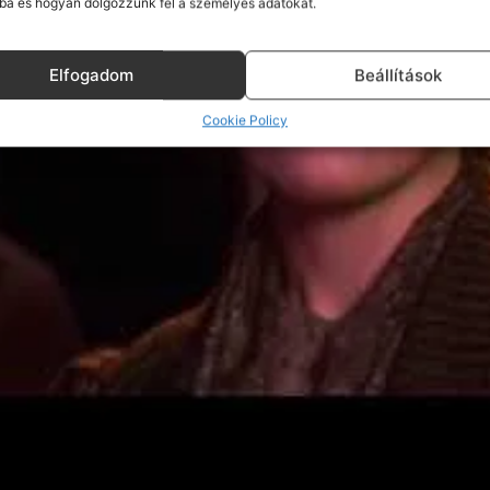
ba és hogyan dolgozzunk fel a személyes adatokat.
Click to accept marketing cookies and enable
this content
Elfogadom
Beállítások
Cookie Policy