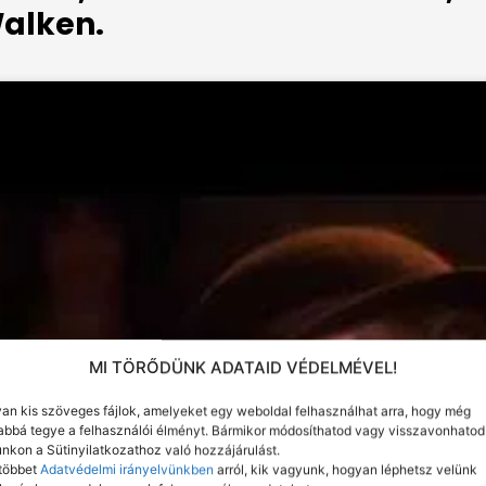
alken.
MI TÖRŐDÜNK ADATAID VÉDELMÉVEL!
lyan kis szöveges fájlok, amelyeket egy weboldal felhasználhat arra, hogy még
bbá tegye a felhasználói élményt. Bármikor módosíthatod vagy visszavonhatod
nkon a Sütinyilatkozathoz való hozzájárulást.
többet
Adatvédelmi irányelvünkben
arról, kik vagyunk, hogyan léphetsz velünk