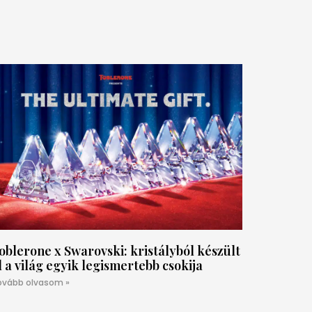
oblerone x Swarovski: kristályból készült
l a világ egyik legismertebb csokija
ovább olvasom »