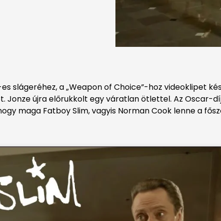
s slágeréhez, a „Weapon of Choice”-hoz videoklipet készít
ot. Jonze újra előrukkolt egy váratlan ötlettel. Az Oscar-
t, hogy maga Fatboy Slim, vagyis Norman Cook lenne a fősz