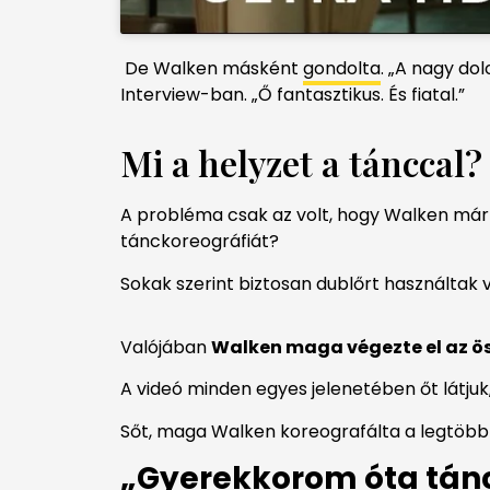
De Walken másként
gondolta
. „A nagy do
Interview-ban. „Ő fantasztikus. És fiatal.”
Mi a helyzet a tánccal?
A probléma csak az volt, hogy Walken már 58
tánckoreográfiát?
Sokak szerint biztosan dublőrt használtak 
Valójában
Walken maga végezte el az ös
A videó minden egyes jelenetében őt látjuk
Sőt, maga Walken koreografálta a legtöbb 
„Gyerekkorom óta tánc