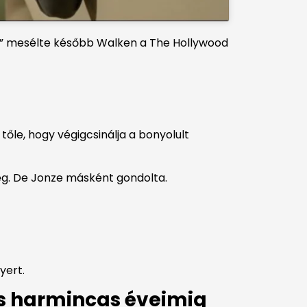
k,” mesélte később Walken a The Hollywood
tőle, hogy végigcsinálja a bonyolult
meg. De Jonze másként gondolta.
yert.
és harmincas éveimig