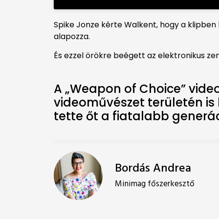
Spike Jonze kérte Walkent, hogy a klipbe
alapozza.
És ezzel örökre beégett az elektronikus ze
A „Weapon of Choice” video
videoművészet területén i
tette őt a fiatalabb generá
Bordás Andrea
Minimag főszerkesztő