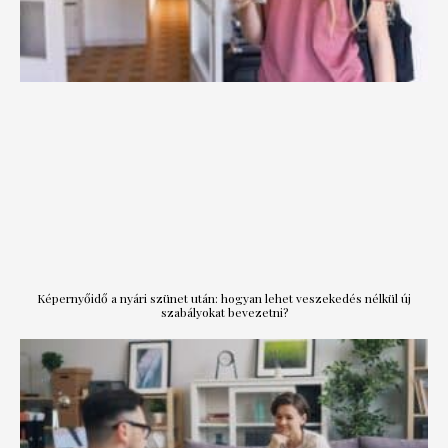
Képernyőidő a nyári szünet után: hogyan lehet veszekedés nélkül új
szabályokat bevezetni?