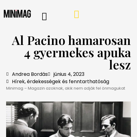
PROGRAMOK, AJÁNLÓK
VÁSÁRLÁSI TIPPEK
IRÁNY A WEBSHOP
MINIMAG HÍRLEVÉL
Al Pacino hamarosan
4 gyermekes apuka
lesz
Andrea Bordás
június 4, 2023
Hírek, érdekességek és fenntarthatóság
Minimag – Magazin azoknak, akik nem adják fel önmagukat