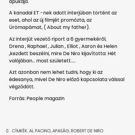
apukája.
A kanadai ET -nek adott interjúban történt az
eset, ahol az új filmjét promózta, az
Ürömapámat, ( About my father).
Az interjút vezető riport a 6 gyermekéről,
Drena , Raphael , Julian , Elliot , Aaron és Helen
,kezdett beszélni, mire De Niro kijavította: Hét
valójában… most született…..
Azt azonban nem lehet tudni, hogy ki az
édesanya, mivel De Niro előző kapcsolata válssal
végződött.
Forrás: People magazin
CÍMKÉK:
AL PACINO
,
APASÁG
,
ROBERT DE NIRO