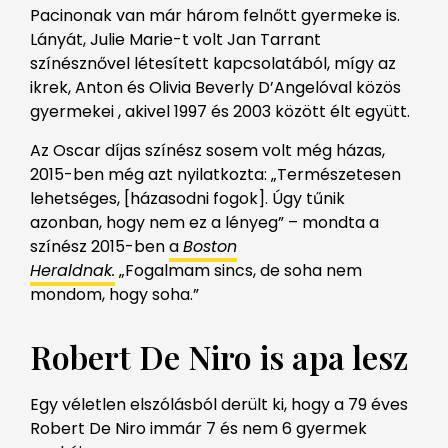
Pacinonak van már három felnőtt gyermeke is.
Lányát, Julie Marie-t volt Jan Tarrant
színésznővel létesített kapcsolatából, mígy az
ikrek, Anton és Olivia Beverly D’Angelóval közös
gyermekei , akivel 1997 és 2003 között élt együtt.
Az Oscar díjas színész sosem volt még házas,
2015-ben még azt nyilatkozta: „Természetesen
lehetséges, [házasodni fogok]. Úgy tűnik
azonban, hogy nem ez a lényeg” – mondta a
színész 2015-ben
a
Boston
Heraldnak.
„Fogalmam sincs, de soha nem
mondom, hogy soha.”
Robert De Niro is apa lesz
Egy véletlen elszólásból derült ki, hogy a 79 éves
Robert De Niro immár 7 és nem 6 gyermek