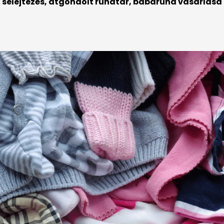
:
selejtezés, átgondolt ruhatár, babaruha vásárlása 