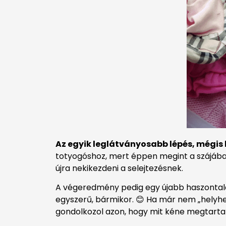
Az egyik leglátványosabb lépés, mégis 
totyogóshoz, mert éppen megint a szájába 
újra nekikezdeni a selejtezésnek.
A végeredmény pedig egy újabb haszontala
egyszerű, bármikor. 😊 Ha már nem „helyhe
gondolkozol azon, hogy mit kéne megtartani