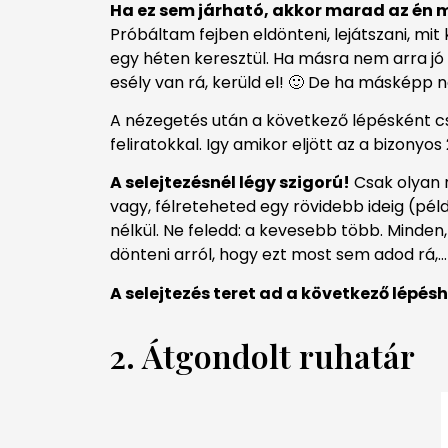
Ha ez sem járható, akkor marad az én 
Próbáltam fejben eldönteni, lejátszani, mi
egy héten keresztül. Ha másra nem arra jó 
esély van rá, kerüld el! 🙂 De ha másképp 
A nézegetés után a következő lépésként cs
feliratokkal. Igy amikor eljött az a bizo
A selejtezésnél légy szigorú!
Csak olyan r
vagy, félreteheted egy rövidebb ideig (péld
nélkül. Ne feledd: a kevesebb több. Minden
dönteni arról, hogy ezt most sem adod rá,…
A selejtezés teret ad a következő lépé
2. Átgondolt ruhatár