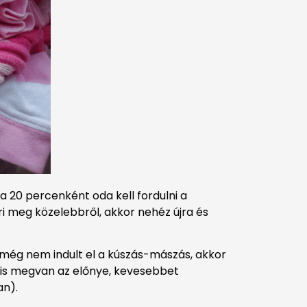
 20 percenként oda kell fordulni a
i meg közelebbről, akkor nehéz újra és
még nem indult el a kúszás-mászás, akkor
 is megvan az előnye, kevesebbet
an).