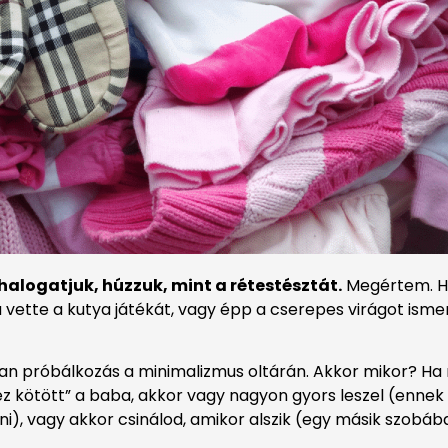
halogatjuk, húzzuk, mint a rétestésztát.
Megértem. Ha
vette a kutya játékát, vagy épp a cserepes virágot ismer
n próbálkozás a minimalizmus oltárán. Akkor mikor? Ha 
z kötött” a baba, akkor vagy nagyon gyors leszel (ennek
), vagy akkor csinálod, amikor alszik (egy másik szobáb