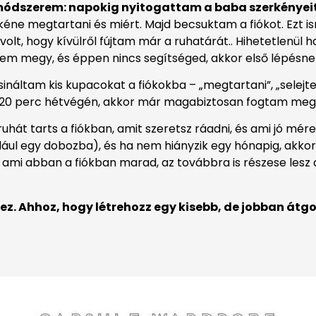
módszerem: napokig nyitogattam a baba szerkényeit é
t kéne megtartani és miért. Majd becsuktam a fiókot. Ezt 
volt, hogy kívülről fújtam már a ruhatárát.. Hihetetlenül
nem megy, és éppen nincs segítséged, akkor első lépésne
ináltam kis kupacokat a fiókokba – „megtartani”, „selejt
nyos 20 perc hétvégén, akkor már magabiztosan fogtam meg
uhát tarts a fiókban, amit szeretsz ráadni, és ami jó mér
ául egy dobozba), és ha nem hiányzik egy hónapig, akkor s
, ami abban a fiókban marad, az továbbra is részese lesz
shez. Ahhoz, hogy létrehozz egy kisebb, de jobban á