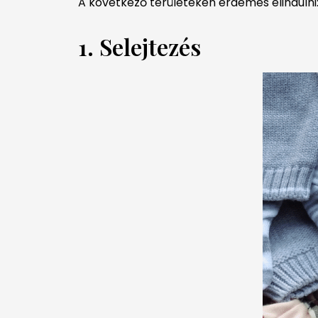
A következő területeken érdemes elindulni
1. Selejtezés