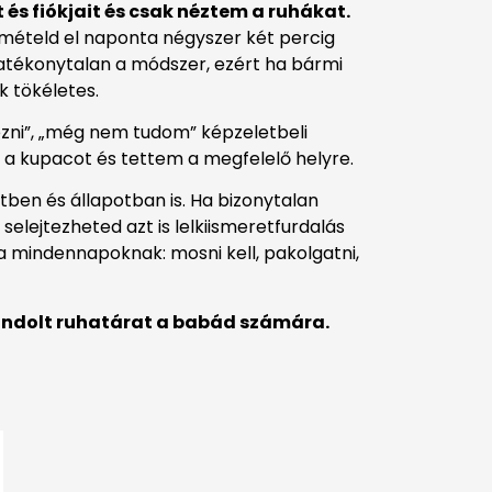
s fiókjait és csak néztem a ruhákat.
ismételd el naponta négyszer két percig
 hatékonytalan a módszer, ezért ha bármi
k tökéletes.
ezni”, „még nem tudom” képzeletbeli
 a kupacot és tettem a megfelelő helyre.
etben és állapotban is. Ha bizonytalan
elejtezheted azt is lelkiismeretfurdalás
 a mindennapoknak: mosni kell, pakolgatni,
tgondolt ruhatárat a babád számára.