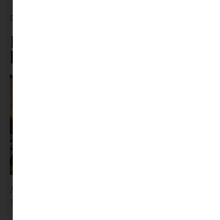
CÍMKÉK:
ERZSÉBET KIRÁLYNŐ BARBIE
Ez is érdekelhet ebből a
kategóriából
Az X-akták megkapta a saját LEGO-szettjét
Tovább olvasom »