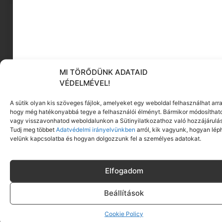
MI TÖRŐDÜNK ADATAID
VÉDELMÉVEL!
A sütik olyan kis szöveges fájlok, amelyeket egy weboldal felhasználhat arra
hogy még hatékonyabbá tegye a felhasználói élményt. Bármikor módosíthat
Délutáni alvás: amit a mediterrán kultúra már
vagy visszavonhatod weboldalunkon a Sütinyilatkozathoz való hozzájárulás
régen tud
Tudj meg többet
Adatvédelmi irányelvünkben
arról, kik vagyunk, hogyan lép
velünk kapcsolatba és hogyan dolgozzunk fel a személyes adatokat.
Tovább olvasom »
Elfogadom
Beállítások
Cookie Policy