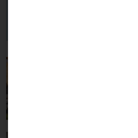
A dolgozók 94 százaléka fáradtságról számol be, mégis alig kérünk
segítséget
Az X-akták megkapta a saját LEGO-szettjét