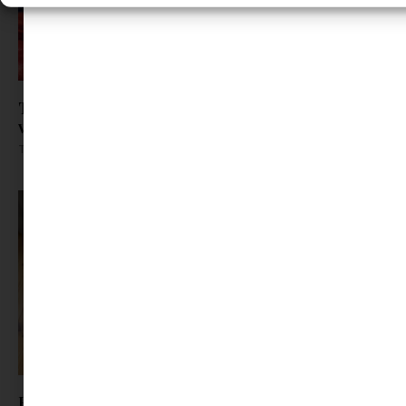
Toblerone x Swarovski: kristályból készült el a
világ egyik legismertebb csokija
Tovább olvasom »
Hogyan hűtsük a lakást a nyári forróságban?