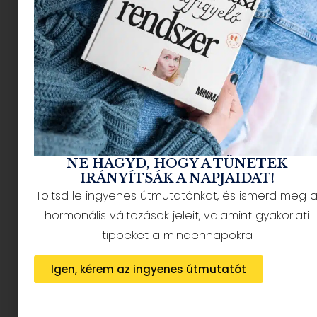
limitált Erzsébet királynő Barbie-ját.
Bizony, most már Erzsébet királynőnek is saját
Barbie-ja van, tiarával, vállpánttal meg
mindennel, ami csak kellhet a királynői
megjelenéshez. Ha valaha volt gyűjteményi
darab, mely nem hiányozhat a kollekcióból,
akkor ez pont az.
NE HAGYD, HOGY A TÜNETEK
IRÁNYÍTSÁK A NAPJAIDAT!
Töltsd le ingyenes útmutatónkat, és ismerd meg 
hormonális változások jeleit, valamint gyakorlati
tippeket a mindennapokra
Igen, kérem az ingyenes útmutatót