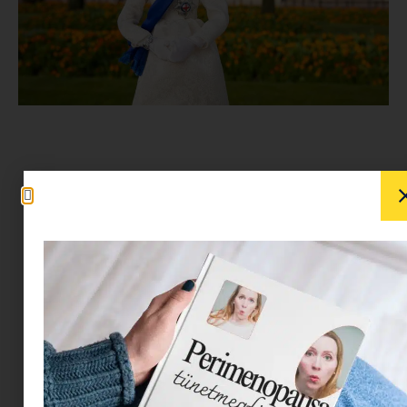
Limitált kiadású Barbie
Erzsébet királynő
tiszteletére a Matteltől.
Ha te is keresed a módot arra, hogy
méltóképpen megünnepeljed Erzsébet királynő
hét elképesztő évtizedét, de nem tudsz eljutni az
Egyesült Királyságba a platina jubileumra, akkor
tökéletesen elegendő, ha begyűjtöd a Mattel