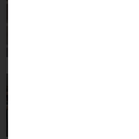
Képernyőidő a nyári szünet után: hogyan lehet veszekedés nélkül új
szabályokat bevezetni?