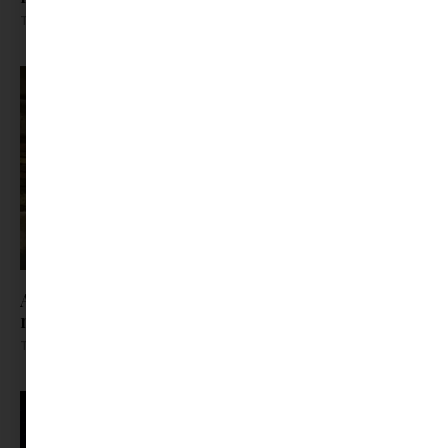
Tovább olvasom »
A trafik, ahol a gyerekkor lakott | Jöhet egy kis
nosztalgia?
Tovább olvasom »