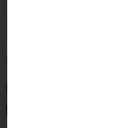
A dolgozók 94 százaléka fáradtságról számol be, mégis alig kérünk
segítséget
Az X-akták megkapta a saját LEGO-szettjét