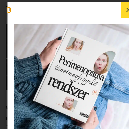
Hírek, érdekességek és fenntarthatóság
Minimag – Magazin azoknak, akik nem adják fel önmagukat
Miért,most mit hallgassanak, rádiót? Jaj, olyan vagy:)
Itt a szezon a Kardashian háztartásban. Kim Kardashian
ennek megünneplésére szinte Mariah Carey-hez méltó