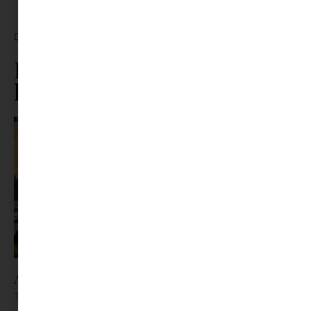
CÍMKÉK:
KIM KARDASHIAN
Ez is érdekelhet ebből a
kategóriából
Az X-akták megkapta a saját LEGO-szettjét
Tovább olvasom »