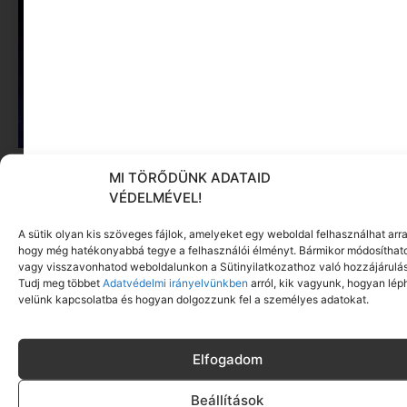
Roxfort a Dunakanyarban – Interjú Guba Gábor
MI TÖRŐDÜNK ADATAID
producerrel
VÉDELMÉVEL!
Tovább olvasom »
A sütik olyan kis szöveges fájlok, amelyeket egy weboldal felhasználhat arra
Ne maradj le rólunk
hogy még hatékonyabbá tegye a felhasználói élményt. Bármikor módosíthat
vagy visszavonhatod weboldalunkon a Sütinyilatkozathoz való hozzájárulás
Tudj meg többet
Adatvédelmi irányelvünkben
arról, kik vagyunk, hogyan lép
velünk kapcsolatba és hogyan dolgozzunk fel a személyes adatokat.
Elfogadom
Beállítások