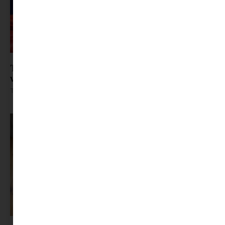
Toblerone x Swarovski: kristályból készült el a
világ egyik legismertebb csokija
Tovább olvasom »