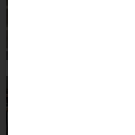
Képernyőidő a nyári szünet után: hogyan lehet veszekedés nélkül új
szabályokat bevezetni?