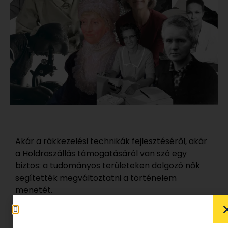
Akár a rákkezelési technikák fejlesztéséről, akár
a Holdraszállás támogatásáról van szó egy
biztos: a tudományos területeken dolgozó nők
segítették megváltoztatni a történelem
menetét.
Bár még mindig van tennivaló ( konkrétan
gyerekcipőben jár még mindig) azon, hogy minél