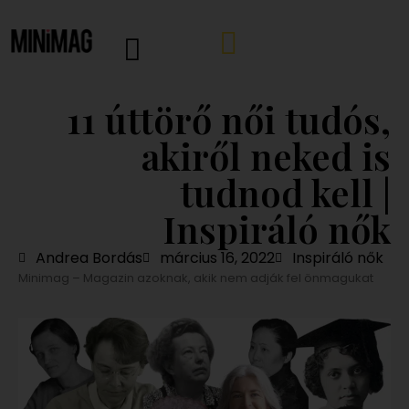
11 úttörő női tudós,
akiről neked is
tudnod kell |
Inspiráló nők
Andrea Bordás
március 16, 2022
Inspiráló nők
Minimag – Magazin azoknak, akik nem adják fel önmagukat