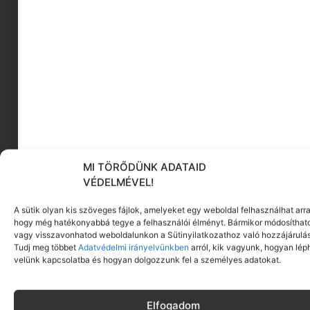
DNS új felfedezései. Mélyen belemerült a kukorica
genetikájába, és rájött, hogy a kromoszómák
felelősek az örökletes tulajdonságok
továbbörökítéséért. Felfedezte az „ugró
géneket” is, vagyis azt a tényt, hogy a gének
időnként transzponálódhatnak, ami bizonyos
jellemzők be- és kikapcsolását okozza.
McClintock 1983-ban elnyerte az élettani és
orvosi Nobel-díjat az átültetésekkel
MI TÖRŐDÜNK ADATAID
kapcsolatos munkájáért
.
VÉDELMÉVEL!
A mai napig ő az egyetlen
A sütik olyan kis szöveges fájlok, amelyeket egy weboldal felhasználhat arra
nő, aki egyedül nyerte meg
hogy még hatékonyabbá tegye a felhasználói élményt. Bármikor módosíthat
vagy visszavonhatod weboldalunkon a Sütinyilatkozathoz való hozzájárulás
ezt a kategóriát.
Tudj meg többet
Adatvédelmi irányelvünkben
arról, kik vagyunk, hogyan lép
velünk kapcsolatba és hogyan dolgozzunk fel a személyes adatokat.
MARIA GOEPPERT
Elfogadom