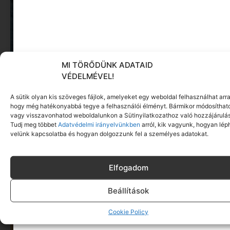
MI TÖRŐDÜNK ADATAID
VÉDELMÉVEL!
A sütik olyan kis szöveges fájlok, amelyeket egy weboldal felhasználhat arra
hogy még hatékonyabbá tegye a felhasználói élményt. Bármikor módosíthat
vagy visszavonhatod weboldalunkon a Sütinyilatkozathoz való hozzájárulás
Tudj meg többet
Adatvédelmi irányelvünkben
arról, kik vagyunk, hogyan lép
velünk kapcsolatba és hogyan dolgozzunk fel a személyes adatokat.
Elfogadom
MINIMAG.HU
TOVÁBBI CIKKEI
Beállítások
Cookie Policy