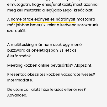
elmutogatni, hogy éhes/unatkozik/most azonnal
meg kell mutatnia a legújabb Lego-kreációját.
A
home office előnyeit és hátrányait
mostanra
már jobban ismerjük, mint a kedvenc sorozatunk
szereplőit.
A multitasking már nem csak egy menő
buzzword az önéletrajzban. Ez lett az
életformánk.
Meeting közben online bevásárlás? Alapszint.
Prezentációkészítés közben vacsoratervezés?
Intermadiate.
Délutáni call alatt házi feladat ellenőrzés?
Advanced.