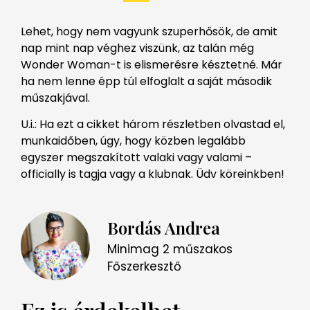
Lehet, hogy nem vagyunk szuperhősök, de amit
nap mint nap véghez viszünk, az talán még
Wonder Woman-t is elismerésre késztetné. Már
ha nem lenne épp túl elfoglalt a saját második
műszakjával.
U.i.: Ha ezt a cikket három részletben olvastad el,
munkaidőben, úgy, hogy közben legalább
egyszer megszakított valaki vagy valami –
officially is tagja vagy a klubnak. Üdv köreinkben!
Bordás Andrea
Minimag 2 műszakos
Főszerkesztő