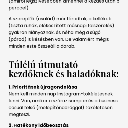
(amiről legszívesebben kimennél a kezdés után 5
perccel)
A szereplők (család) már fáradtak, a kellékek
(tiszta ruhák, előkészített másnapi felszerelés)
gyakran hiányoznak, és néha még a súgó
(párod) is késésben van. De valamiért mégis
minden este összeáll a darab.
Túlélú útmutató
kezdőknek és haladóknak:
1. Prioritások újragondolása
Nem kell minden nap Instagram-tökéletesnek
lenni. Van, amikor a száraz sampon és a business
casual felső (melegítőnadrággal) tökéletesen
megteszi.
2. Hatékony
időbeosztás