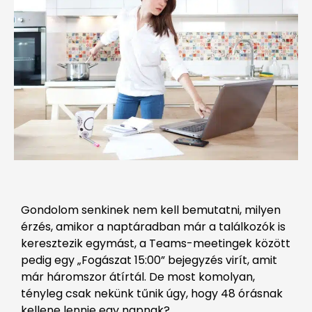
Gondolom senkinek nem kell bemutatni, milyen
érzés, amikor a naptáradban már a találkozók is
keresztezik egymást, a Teams-meetingek között
pedig egy „Fogászat 15:00” bejegyzés virít, amit
már háromszor átírtál. De most komolyan,
tényleg csak nekünk tűnik úgy, hogy 48 órásnak
kellene lennie egy napnak?