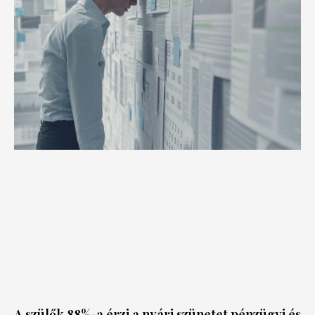
A szülők 88%-a érzi a nyári szünetet pénzügyi és