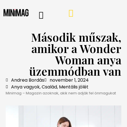
PROGRAMOK, AJÁNLÓK
VÁSÁRLÁSI TIPPEK
IRÁNY A WEBSHOP
MINIMAG HÍRLEVÉL
Második műszak,
amikor a Wonder
Woman anya
üzemmódban van
Andrea Bordás
november 1, 2024
Anya vagyok
,
Család
,
Mentális jólét
Minimag – Magazin azoknak, akik nem adják fel önmagukat