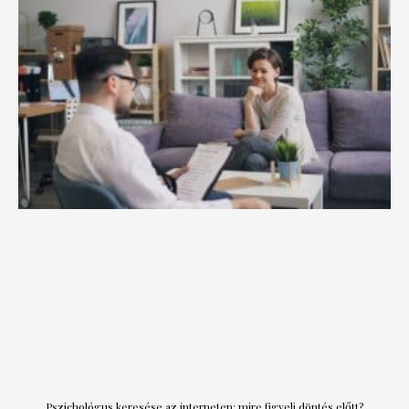
Pszichológus keresése az interneten: mire figyelj döntés előtt?