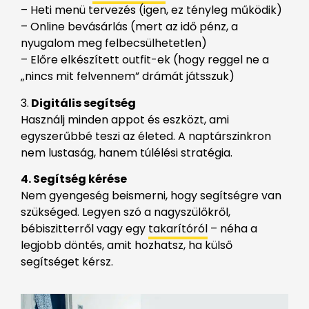
– Heti menü tervezés (igen, ez tényleg működik)
– Online bevásárlás (mert az idő pénz, a
nyugalom meg felbecsülhetetlen)
– Előre elkészített outfit-ek (hogy reggel ne a
„nincs mit felvennem” drámát játsszuk)
3.
Digitális segítség
Használj minden appot és eszközt, ami
egyszerűbbé teszi az életed. A naptárszinkron
nem lustaság, hanem túlélési stratégia.
4. Segítség kérése
Nem gyengeség beismerni, hogy segítségre van
szükséged. Legyen szó a nagyszülőkről,
bébiszitterről vagy egy
takarítóról
– néha a
legjobb döntés, amit hozhatsz, ha külső
segítséget kérsz.