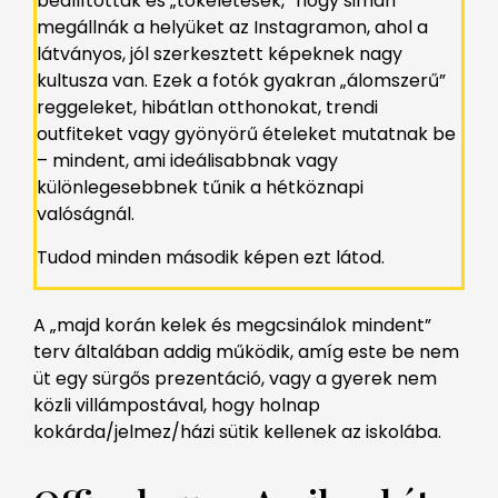
beállítottak és „tökéletesek,” hogy simán
megállnák a helyüket az Instagramon, ahol a
látványos, jól szerkesztett képeknek nagy
kultusza van. Ezek a fotók gyakran „álomszerű”
reggeleket, hibátlan otthonokat, trendi
outfiteket vagy gyönyörű ételeket mutatnak be
– mindent, ami ideálisabbnak vagy
különlegesebbnek tűnik a hétköznapi
valóságnál.
Tudod minden második képen ezt látod.
A „majd korán kelek és megcsinálok mindent”
terv általában addig működik, amíg este be nem
üt egy sürgős prezentáció, vagy a gyerek nem
közli villámpostával, hogy holnap
kokárda/jelmez/házi sütik kellenek az iskolába.