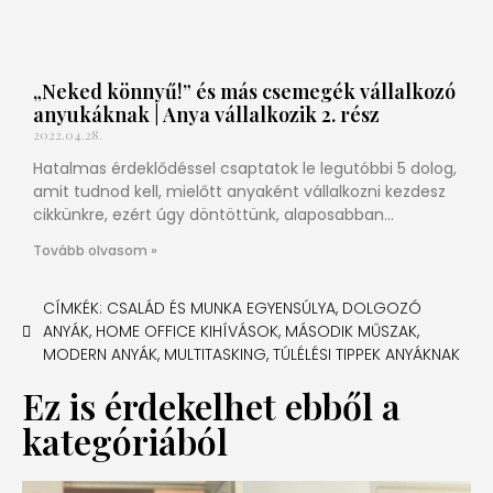
„Neked könnyű!” és más csemegék vállalkozó
anyukáknak | Anya vállalkozik 2. rész
2022.04.28.
Hatalmas érdeklődéssel csaptatok le legutóbbi 5 dolog,
amit tudnod kell, mielőtt anyaként vállalkozni kezdesz
cikkünkre, ezért úgy döntöttünk, alaposabban
körüljárjuk a témát. Ezúttal megkíséreltem a
Tovább olvasom »
CÍMKÉK:
CSALÁD ÉS MUNKA EGYENSÚLYA
,
DOLGOZÓ
ANYÁK
,
HOME OFFICE KIHÍVÁSOK
,
MÁSODIK MŰSZAK
,
MODERN ANYÁK
,
MULTITASKING
,
TÚLÉLÉSI TIPPEK ANYÁKNAK
Ez is érdekelhet ebből a
kategóriából