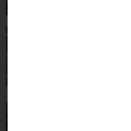
Az X-akták megkapta a saját LEGO-szettjét
Képernyőidő a nyári szünet után: hogyan lehet veszekedés nélkül új
szabályokat bevezetni?