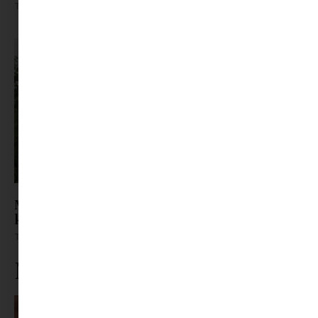
Tovább olvasom »
Már a szabadság sem pihentet? – Ezért vagyunk
képtelenek kikapcsolni a nyaraláson
Tovább olvasom »
Ne maradj le rólunk