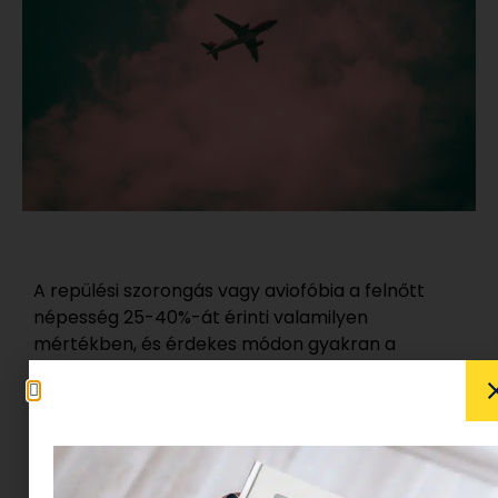
A repülési szorongás vagy aviofóbia a felnőtt
népesség 25-40%-át érinti valamilyen
mértékben, és érdekes módon gyakran a
harmincas-negyvenes éveinkben erősödik fel. A
pszichológusok szerint ennek több oka is lehet:
az élettel járó tapasztalatok paradox módon
növelhetik a szorongásunkat. Minél többet
tudunk a világról, annál több okot találunk az