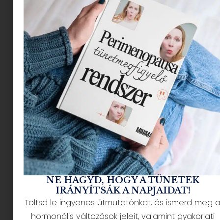
aggodalomra.
A 35+ korosztálynál különösen jellemző, hogy a
korábbi évek gondtalan repülései után hirtelen
megjelenik a félelem. Ez nem gyengeség, hanem
természetes fejlődési folyamat – az érettebb
elme egyszerűen máshogy értékeli a
kockázatokat.
Ha te is így érzed, akkor
mutatjuk, hogy mit ne csinálj repülés előtt.
Miért most? A felnőttkori
szorongás kialakulása
NE HAGYD, HOGY A TÜNETEK
IRÁNYÍTSÁK A NAPJAIDAT!
Töltsd le ingyenes útmutatónkat, és ismerd meg 
hormonális változások jeleit, valamint gyakorlati