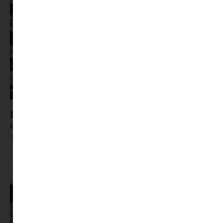
Évente több mint egy hét megy el vásárlásra –
de nem ez, ami igazán fárasztó
Tovább olvasom »