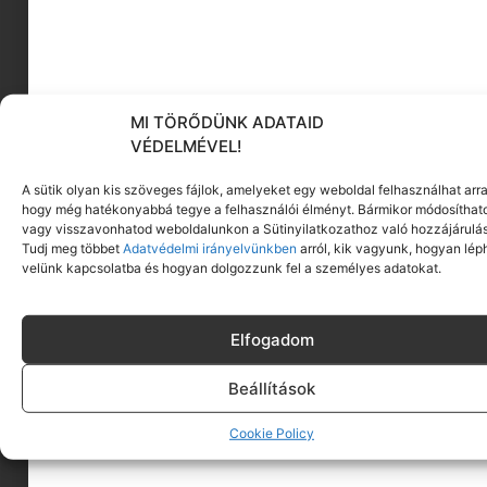
MI TÖRŐDÜNK ADATAID
VÉDELMÉVEL!
A sütik olyan kis szöveges fájlok, amelyeket egy weboldal felhasználhat arra
Online források:
hogy még hatékonyabbá tegye a felhasználói élményt. Bármikor módosíthat
vagy visszavonhatod weboldalunkon a Sütinyilatkozathoz való hozzájárulás
Magyar Pszichológiai Társaság (mpt.hu)
Tudj meg többet
Adatvédelmi irányelvünkben
arról, kik vagyunk, hogyan lép
SOAR program (online repülési
velünk kapcsolatba és hogyan dolgozzunk fel a személyes adatokat.
szorongáskezelés)
Relaxációs appok: Calm, Headspace
Elfogadom
(magyar nyelvű változatok is elérhetők)
A repülés a világ felfedezéséről szól – ne
Beállítások
engedd, hogy a szorongás megakadályozzon
ebben. A félelem leküzdése a fejedben kezdődik,
Cookie Policy
de minden egyes repülőúton egy kicsit
erősebbé válsz. Az érett elme képes a