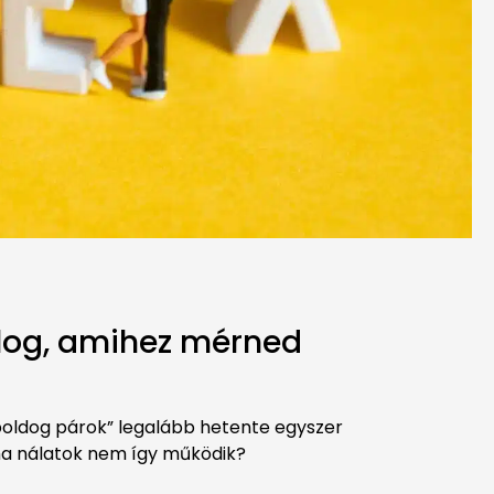
olog, amihez mérned
 „boldog párok” legalább hetente egyszer
, ha nálatok nem így működik?