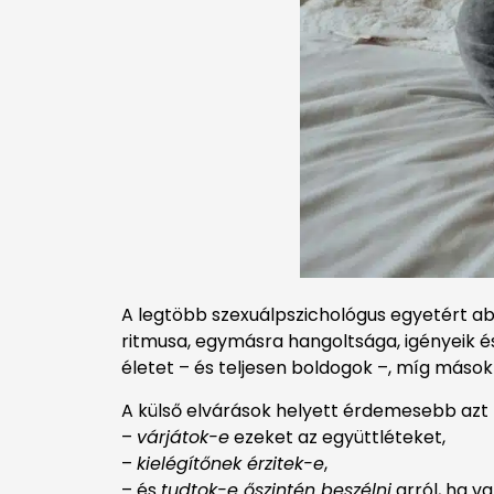
A legtöbb szexuálpszichológus egyetért 
ritmusa, egymásra hangoltsága, igényeik é
életet – és teljesen boldogok –, míg mások
A külső elvárások helyett érdemesebb azt f
–
várjátok-e
ezeket az együttléteket,
–
kielégítőnek érzitek-e
,
– és
tudtok-e őszintén beszélni
arról, ha v