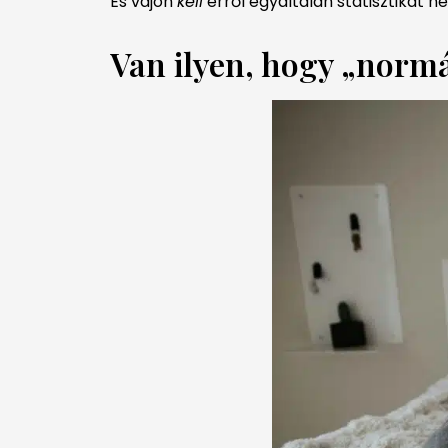
És vajon
kell
erről egyáltalán statisztikát n
Van ilyen, hogy „normá