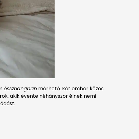
em
összhangban
mérhető. Két ember közös
rok, akik évente néhányszor élnek nemi
lódást.