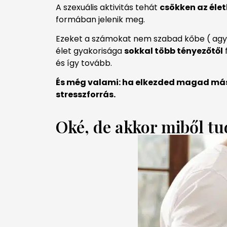
A szexuális aktivitás tehát
csökken az élet
formában jelenik meg.
Ezeket a számokat nem szabad kőbe ( agy
élet gyakorisága
sokkal több tényezőtől
f
és így tovább.
És még valami: ha elkezded magad máso
stresszforrás.
Oké, de akkor miből tu