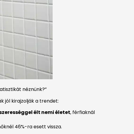
tatisztikát néznünk?”
jól kirajzolják a trendet:
szerességgel élt nemi életet
, férfiaknál
nőknél 46%-ra esett vissza.