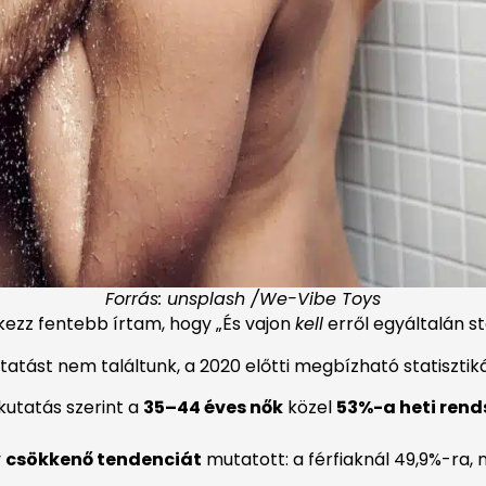
Forrás: unsplash /We-Vibe Toys
ezz fentebb írtam, hogy „És vajon
kell
erről egyáltalán s
tást nem találtunk, a 2020 előtti megbízható statisztikák 
kutatás szerint a
35–44 éves nők
közel
53%-a heti rend
y
csökkenő tendenciát
mutatott: a férfiaknál 49,9%-ra, 