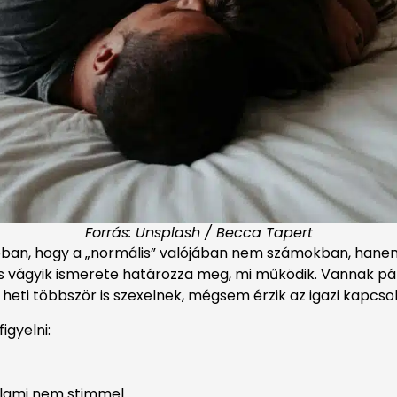
Forrás: Unsplash / Becca Tapert
abban, hogy a „normális” valójában nem számokban, han
s vágyik ismerete határozza meg, mi működik. Vannak pá
 heti többször is szexelnek, mégsem érzik az igazi kapcso
igyelni:
alami nem stimmel.