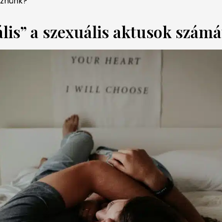
éznünk?
lis” a szexuális aktusok számá