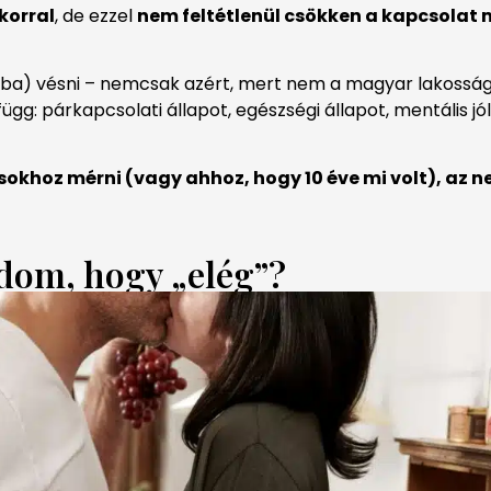
korral
, de ezzel
nem feltétlenül csökken a kapcsolat
ba) vésni – nemcsak azért, mert nem a magyar lakosság
ügg: párkapcsolati állapot, egészségi állapot, mentális j
khoz mérni (vagy ahhoz, hogy 10 éve mi volt), az ne
dom, hogy „elég”?