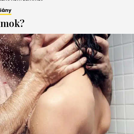
hiány
ámok?