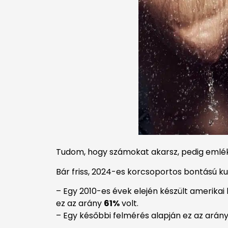
Tudom, hogy számokat akarsz, pedig emlék
Bár friss, 2024-es korcsoportos bontású kuta
– Egy 2010-es évek elején készült amerikai 
ez az arány
61%
volt.
– Egy későbbi felmérés alapján ez az arán