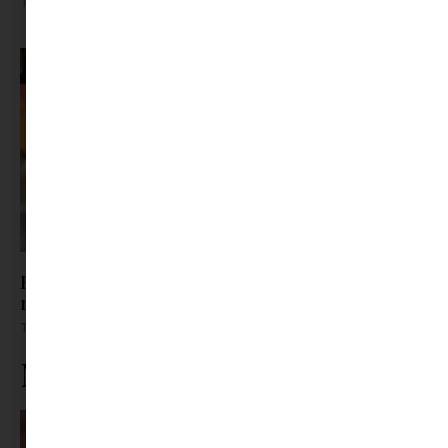
Tovább olvasom »
Húsvéti klasszikusok vegán módra: Tojáskrém,
répatorta és pogácsa
Tovább olvasom »
Ne maradj le rólunk