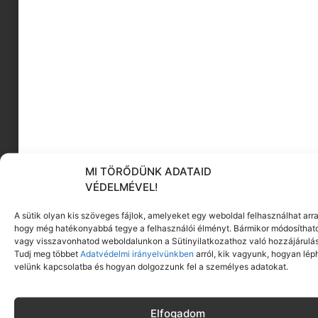
MI TÖRŐDÜNK ADATAID
VÉDELMÉVEL!
Mixit kóstoló doboz
Megnézem
A sütik olyan kis szöveges fájlok, amelyeket egy weboldal felhasználhat arra
hogy még hatékonyabbá tegye a felhasználói élményt. Bármikor módosíthat
vagy visszavonhatod weboldalunkon a Sütinyilatkozathoz való hozzájárulás
Tudj meg többet
Adatvédelmi irányelvünkben
arról, kik vagyunk, hogyan lép
velünk kapcsolatba és hogyan dolgozzunk fel a személyes adatokat.
Elfogadom