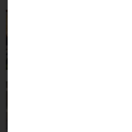
MINIMAG.HU
TOVÁBBI CIKKEI
Az X-akták megkapta a saját LEGO-szettjét