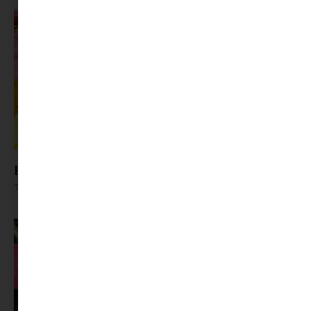
Eper, cukkini, zöldborsó – végre itt a szezon!
Tovább olvasom »