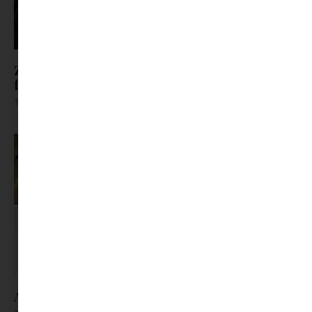
Zöldet a tányérra: 3 villámgyors recept tavaszi
fáradtság ellen
Tovább olvasom »
A leves rehabilitációja