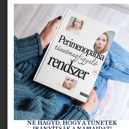
az iskolába (minden bizonnyal varázslat), akkor
itt az ideje, hogy bepillantást nyerj a
tízóraikészítés ninja technikáiba!
1. Előre dolgozni – mint
egy vérbeli stratéga
Hétfő reggel döbbensz rá, hogy elfogyott a
kenyér, és csak egy marék száraz ropit tudsz
bedobni a gyerek táskájába? Ez mindenkivel
megesett már (velünk többször is, de ez most
mindegy).
A titok:
előre gondolkodni
! Ha hétvégén pár
percre szünetelteted a világmegváltó
sorozatmaratonodat, és nekiállsz
előre
összeállítani néhány tízórait
, akkor hétfőn
reggel már nem kell a pánikgombot nyomkodni.
NE HAGYD, HOGY A TÜNETEK
IRÁNYÍTSÁK A NAPJAIDAT!