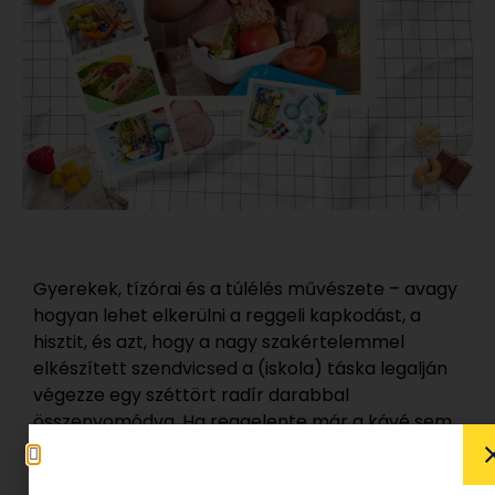
Gyerekek, tízórai és a túlélés művészete – avagy
hogyan lehet elkerülni a reggeli kapkodást, a
hisztit, és azt, hogy a nagy szakértelemmel
elkészített szendvicsed a (iskola) táska legalján
végezze egy széttört radír darabbal
összenyomódva. Ha reggelente már a kávé sem
segít, és azon tűnődsz, hogyan csinálják mások,
hogy mosolyogva, tökéletes tízóraival indulnak