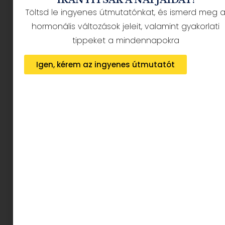
Töltsd le ingyenes útmutatónkat, és ismerd meg 
hormonális változások jeleit, valamint gyakorlati
tippeket a mindennapokra
Igen, kérem az ingyenes útmutatót
Extra tippek, hogy mi az,
amivel előre tudsz készülni
Tojás – Vasárnaponként főzd meg a
keményre főtt tojásokat; a
hűtőszekrényben egész héten elállnak.
Zöldségek és gyümölcsök – Vágj többféle