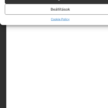
Beállítások
Cookie Policy
GLUTÉNMENTES Mixitka mix (9db.
Megnézem