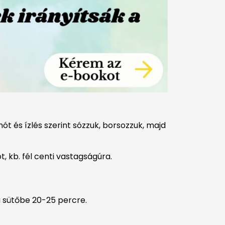
t és ízlés szerint sózzuk, borsozzuk, majd
t, kb. fél centi vastagságúra.
 a sütőbe 20-25 percre.