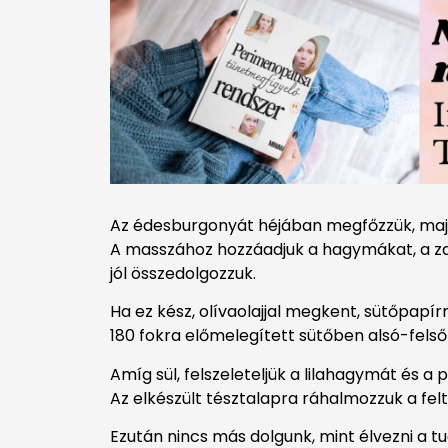
Az édesburgonyát héjában megfőzzük, majd
A masszához hozzáadjuk a hagymákat, a zabk
jól összedolgozzuk.
Ha ez kész, olívaolajjal megkent, sütőpapír
180 fokra előmelegített sütőben alsó-felső 
Amíg sül, felszeleteljük a lilahagymát és a 
Az elkészült tésztalapra ráhalmozzuk a fel
Ezután nincs más dolgunk, mint élvezni a tu