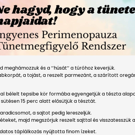
 meghámozzuk és a ’’húsát’’ a túróhoz keverjük.
orpát, a tojást, a reszelt parmezánt, a szárított oregánó
ral bélelt tepsibe kör formába egyengetjük a tészta alapo
sütésen 15 perc alatt elősütjük a tésztát.
paradicsomot, a sajtot pedig lereszeljük.
téteket, majd megszórjuk reszelt sajttal és visszatesszük
datos táplálkozás nyújtotta finom ízeket.