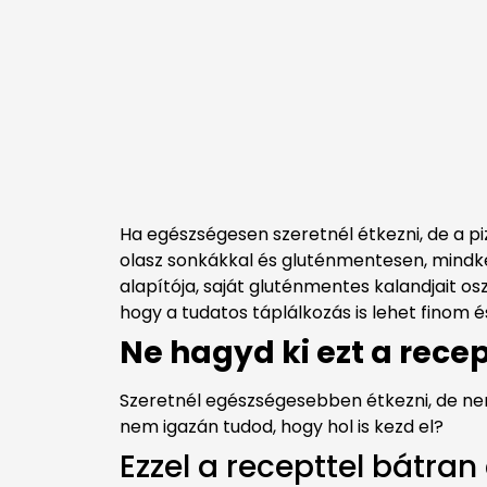
Ha egészségesen szeretnél étkezni, de a pi
olasz sonkákkal és gluténmentesen, mindkét
alapítója, saját gluténmentes kalandjait
hogy a tudatos táplálkozás is lehet finom é
Ne hagyd ki ezt a recep
Szeretnél egészségesebben étkezni, de nem 
nem igazán tudod, hogy hol is kezd el?
Ezzel a recepttel bátran