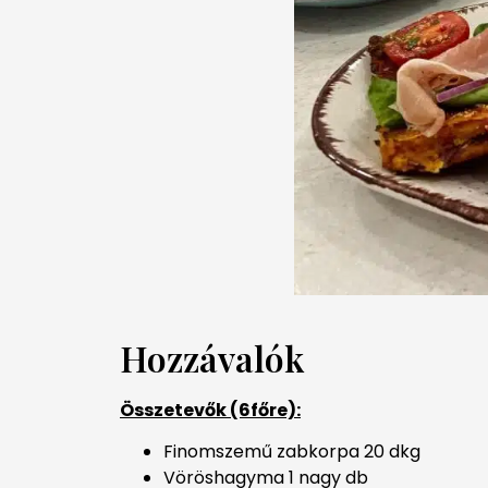
Hozzávalók
Összetevők (6főre):
Finomszemű zabkorpa 20 dkg
Vöröshagyma 1 nagy db