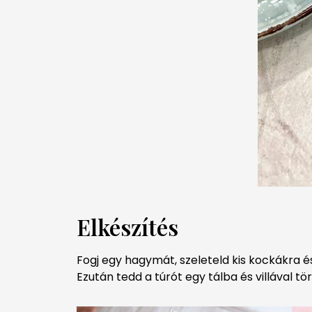
Elkészítés
Fogj egy hagymát, szeleteld kis kockákra é
Ezután tedd a túrót egy tálba és villával tö