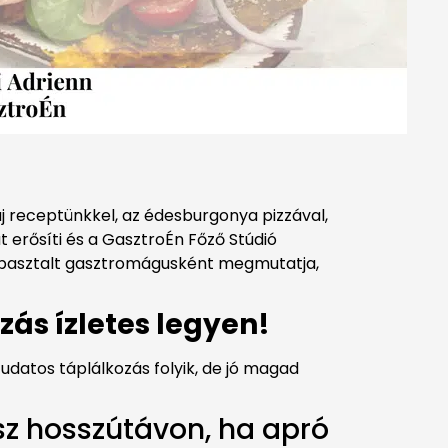
új receptünkkel, az édesburgonya pizzával,
 erősíti és a GasztroÉn Főző Stúdió
tapasztalt gasztromágusként megmutatja,
zás ízletes legyen!
udatos táplálkozás folyik, de jó magad
isz hosszútávon, ha apró