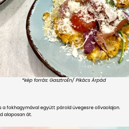
*kép forrás: GasztroÉn/ Pikács Árpád
s a fokhagymával együtt párold üvegesre olívaolajon.
rd alaposan át.