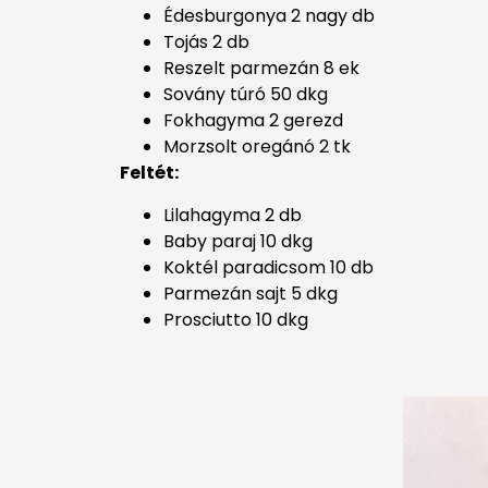
Édesburgonya 2 nagy db
Tojás 2 db
Reszelt parmezán 8 ek
Sovány túró 50 dkg
Fokhagyma 2 gerezd
Morzsolt oregánó 2 tk
Feltét:
Lilahagyma 2 db
Baby paraj 10 dkg
Koktél paradicsom 10 db
Parmezán sajt 5 dkg
Prosciutto 10 dkg