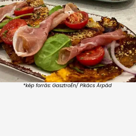
*kép forrás: GasztroÉn/ Pikács Árpád