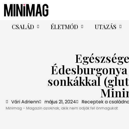
CSALÁD
ÉLETMÓD
UTAZÁS
Egészséges
Édesburgonya 
sonkákkal (glu
Mini
Vári Adrienn
május 21, 2024
Receptek a családn
Minimag – Magazin azoknak, akik nem adják fel önmagukat