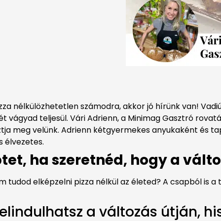
zza nélkülözhetetlen számodra, akkor jó hírünk van! Vadi
 vágyad teljesül. Vári Adrienn, a Minimag Gasztró rovatát
 osztja meg velünk. Adrienn kétgyermekes anyukaként és 
s élvezetes.
tet, ha szeretnéd, hogy a válto
tudod elképzelni pizza nélkül az életed? A csapból is a t
 elindulhatsz a változás útján, h