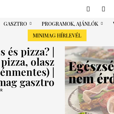
GASZTRO
PROGRAMOK, AJÁNLÓK
MINIMAG HÍRLEVÉL
 és pizza? |
pizza, olasz
ténmentes) |
mag gasztro
ak