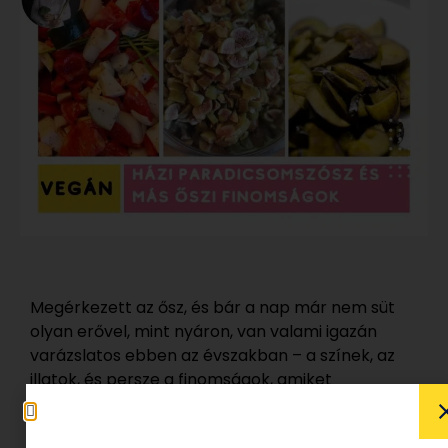
Megérkezett az ősz, és bár a nap már nem süt
olyan erővel, mint nyáron, van valami igazán
varázslatos ebben az évszakban – a színek, az
illatok, és persze a finomságok, amiket
eltehetünk a hidegebb napokra! Itt az idő, hogy a
nyár ízeit és zamatát üvegbe zárjuk, és