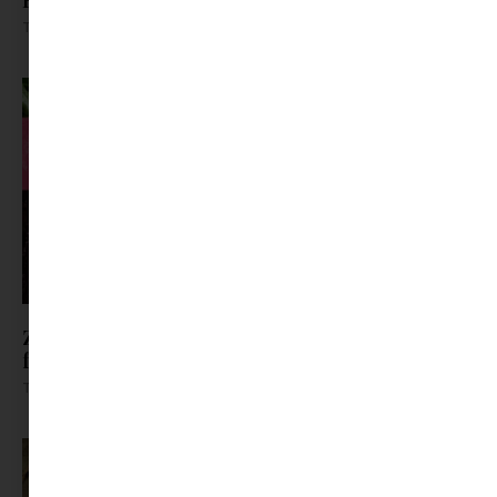
Tovább olvasom »
Zöldet a tányérra: 3 villámgyors recept tavaszi
fáradtság ellen
Tovább olvasom »