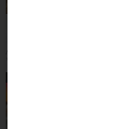
A leves rehabilitációja
Tovább olvasom »