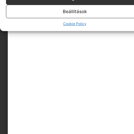
fagyasztóba eltevéshez
Beállítások
Cookie Policy
Hozzávalók:
2 kg padlizsán, lehetőleg egyforma
nagyságúak
Elkészítés