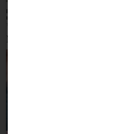
Húsvéti klasszikusok vegán módra: Tojáskrém,
répatorta és pogácsa
Tovább olvasom »
Ne maradj le rólunk