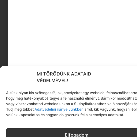
lekvártól.
Már csak a száraz dunszt van hátra.
A forró üvegeket egyesével újságpapírba
csomagoljuk és egy takaróból fészket készítünk,
majd jó vastagon betakarjuk az üvegeket. 24 óra
múlva kivesszük és már mehetnek is a
kamrapolcra.
MI TÖRŐDÜNK ADATAID
Gerencsérné Fazekas Márti
VÉDELMÉVEL!
vegán életmód
Tipp2: Almával is kitűnően működik a recept.
Tipp
A sütik olyan kis szöveges fájlok, amelyeket egy weboldal felhasználhat arra
t,
dob
hogy még hatékonyabbá tegye a felhasználói élményt. Bármikor módosíthat
z.
duns
vagy visszavonhatod weboldalunkon a Sütinyilatkozathoz való hozzájárulás
Tudj meg többet
Adatvédelmi irányelvünkben
arról, kik vagyunk, hogyan lép
velünk kapcsolatba és hogyan dolgozzunk fel a személyes adatokat.
Padlizsán sütése a
Elfogadom