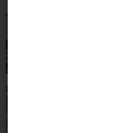
A dolgozók 94 százaléka fáradtságról számol be, mégis alig kérünk
segítséget
Az X-akták megkapta a saját LEGO-szettjét