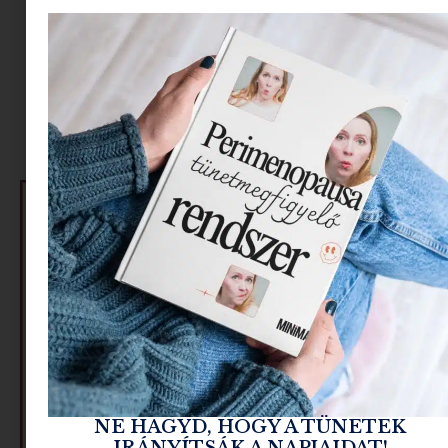
előkészítsük a spájzot az őszi kincsekkel. A
következő receptek nemcsak gyorsak és
könnyen elkészíthetők, de garantáltan feldobják
majd a borongósabb napokat is. Olvass tovább,
és tudd meg, mit ajánl Gerencsérné Fazekas
Márti, a mi vegán gurunk, aki ismét zseniális
ötletekkel örvendeztet meg minket!
NE HAGYD, HOGY A TÜNETEK
IRÁNYÍTSÁK A NAPJAIDAT!