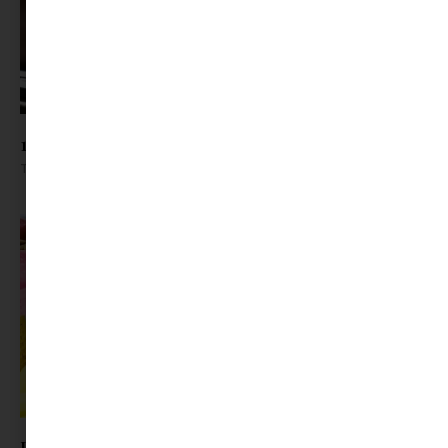
10 egyszerű jegeskávé recept otthonra
Tovább olvasom »
Eper, cukkini, zöldborsó – végre itt a szezon!