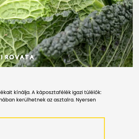
it kínálja. A káposztafélék igazi túlélők:
mában kerülhetnek az asztalra. Nyersen