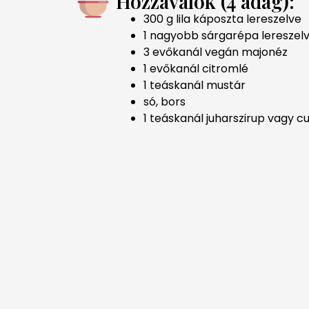
Hozzávalók (4 adag):
300 g lila káposzta lereszelve
1 nagyobb sárgarépa lereszel
3 evőkanál vegán majonéz
1 evőkanál citromlé
1 teáskanál mustár
só, bors
1 teáskanál juharszirup vagy c