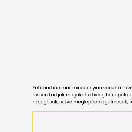
Februárban már mindannyian várjuk a tavaszt
frissen tartják magukat a hideg hónapokba
ropogósak, sütve meglepően izgalmasak, fa