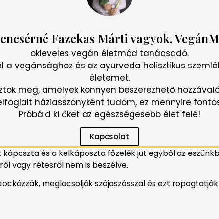
encsérné Fazekas Márti vagyok, VegánM
okleveles vegán életmód tanácsadó.
l a vegánsághoz és az ayurveda holisztikus szemlél
életemet.
ztok meg, amelyek könnyen beszerezhető hozzávaló
elfoglalt háziasszonyként tudom, ez mennyire fontos
Próbáld ki őket az egészségesebb élet felé!
Kapcsolat
t káposzta és a kelkáposzta főzelék jut egyből az eszünk
ól vagy rétesről nem is beszélve.
ockázzák, meglocsolják szójaszósszal és ezt ropogtatják 