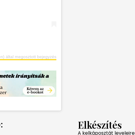
által megosztott bejegyzés
Elkészítés
:
A kelkáposztát leveleir