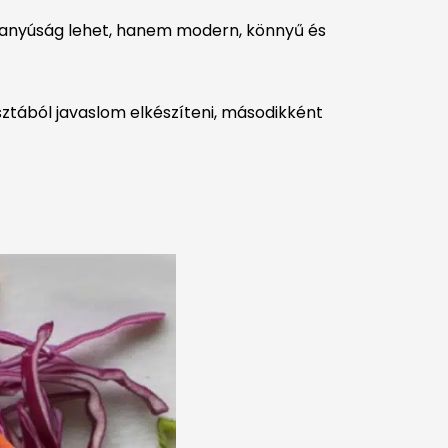
anyúság lehet, hanem modern, könnyű és
sztából javaslom elkészíteni, másodikként