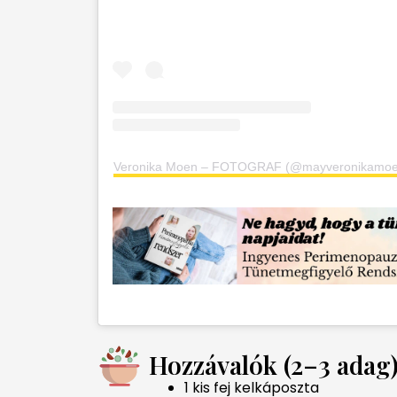
Veronika Moen – FOTOGRAF (@mayveronikamoen) 
Hozzávalók (2–3 adag)
1 kis fej kelkáposzta