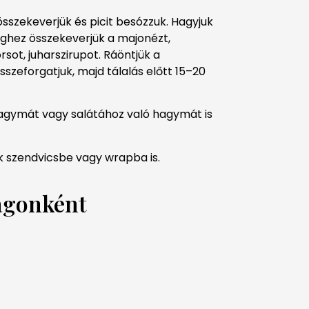
összekeverjük és picit besózzuk. Hagyjuk
inghez összekeverjük a majonézt,
rsot, juharszirupot. Ráöntjük a
szeforgatjuk, majd tálalás előtt 15–20
ahagymát vagy salátához való hagymát is
ük szendvicsbe vagy wrapba is.
agonként