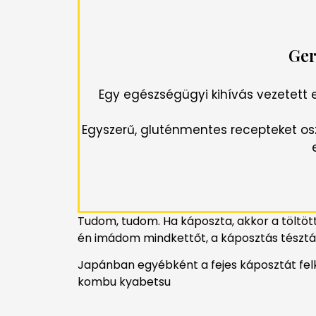
Ger
Egy egészségügyi kihívás vezetett e
Egyszerű, gluténmentes recepteket os
Tudom, tudom. Ha káposzta, akkor a töltöt
én imádom mindkettőt, a káposztás tésztár
Japánban egyébként a fejes káposztát felk
kombu kyabetsu