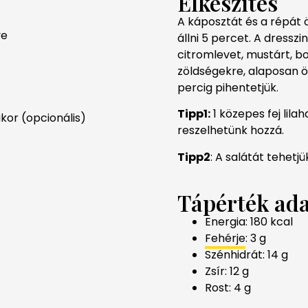
Elkészítés
A káposztát és a répát 
ve
állni 5 percet. A dressz
citromlevet, mustárt, bo
zöldségekre, alaposan ös
percig pihentetjük.
Tipp1:
1 közepes fej lil
ukor (opcionális)
reszelhetünk hozzá.
Tipp2
: A salátát tehetj
Tápérték ad
Energia: 180 kcal
Fehérje
: 3 g
Szénhidrát: 14 g
Zsír: 12 g
Rost: 4 g