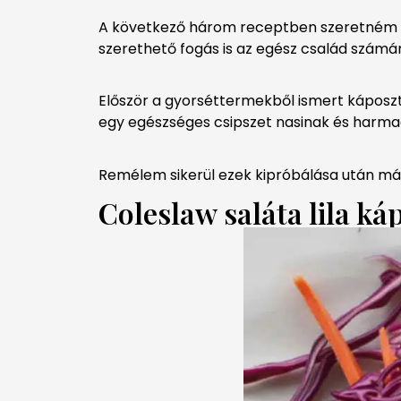
A következő három receptben szeretném 
szerethető fogás is az egész család számár
Először a gyorséttermekből ismert káposzta
egy egészséges csipszet nasinak és harmad
Remélem sikerül ezek kipróbálása után má
Coleslaw saláta lila ká