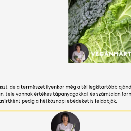
, de a természet ilyenkor még a tél legkitartóbb ajándéka
n, tele vannak értékes tápanyagokkal, és számtalan for
sírtként pedig a hétköznapi ebédeket is feldobják.