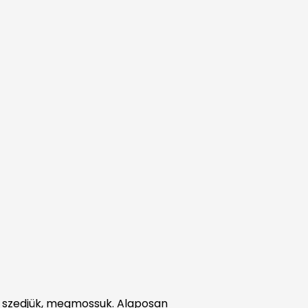
e szedjük, megmossuk. Alaposan