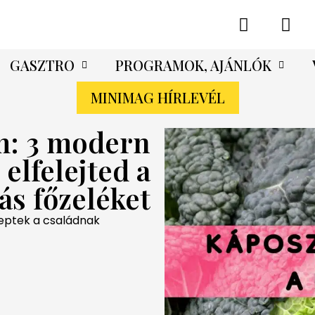
GASZTRO
PROGRAMOK, AJÁNLÓK
MINIMAG HÍRLEVÉL
m: 3 modern
 elfelejted a
s főzeléket
eptek a családnak