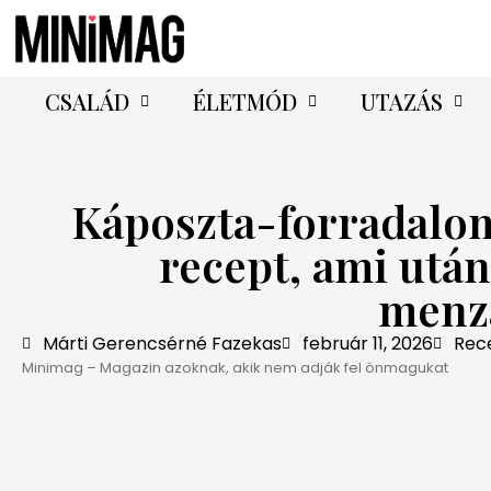
CSALÁD
ÉLETMÓD
UTAZÁS
Káposzta-forradalo
recept, ami után
menzá
Márti Gerencsérné Fazekas
február 11, 2026
Rec
Minimag – Magazin azoknak, akik nem adják fel önmagukat