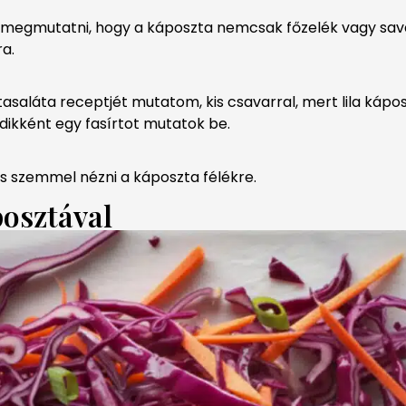
megmutatni, hogy a káposzta nemcsak főzelék vagy sav
a.
saláta receptjét mutatom, kis csavarral, mert lila kápo
ikként egy fasírtot mutatok be.
s szemmel nézni a káposzta félékre.
posztával