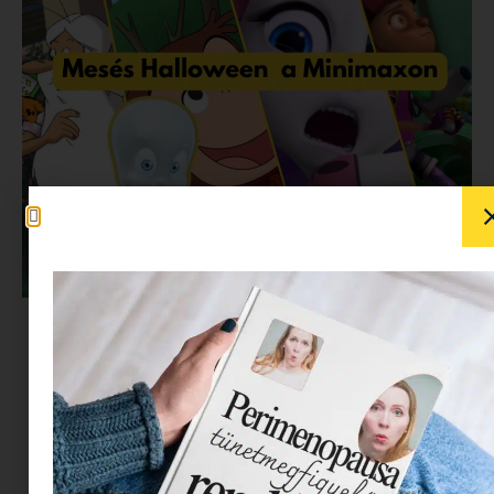
Október végén a Minimax igazi meglepetésekkel
várja a gyerekeket: Halloween alkalmából a
csatorna legkedvesebb mesehősei is beöltöznek,
hogy együtt ünnepeljék a vidám borzongás
időszakát. A sok móka mellett egy különleges