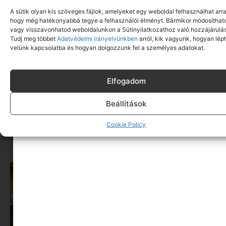
A sütik olyan kis szöveges fájlok, amelyeket egy weboldal felhasználhat arra
hogy még hatékonyabbá tegye a felhasználói élményt. Bármikor módosíthat
vagy visszavonhatod weboldalunkon a Sütinyilatkozathoz való hozzájárulás
Tudj meg többet
Adatvédelmi irányelvünkben
arról, kik vagyunk, hogyan lép
velünk kapcsolatba és hogyan dolgozzunk fel a személyes adatokat.
Elfogadom
Beállítások
Ismerős nevek vitték a mozit: ez volt a magyar
nézők 10 kedvenc filmje 2026 első félévében
Cookie Policy
Tovább olvasom »