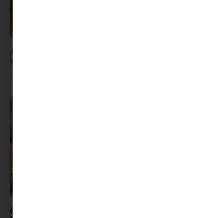
A nyári szünet legvidámabb pillanatai várnak a
Minimaxon
Tovább olvasom »
6 új nyári romantikus sorozat, amit nem akarsz