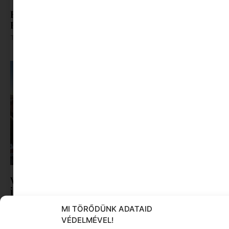
Férjhez megy, vagy meghal? Női sorsok
Hollywood szerint
Tovább olvasom »
Visszatér a Filmpiknik: mozi a szabadban,
jégkrémmel a kézben
Tovább olvasom »
MI TÖRŐDÜNK ADATAID
VÉDELMÉVEL!