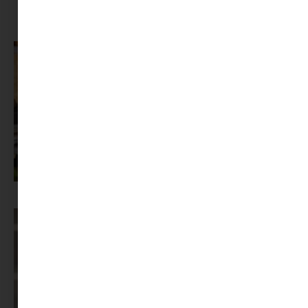
MINIMAG.HU
TOVÁBBI CIKKEI
Az X-akták megkapta a saját LEGO-szettjét