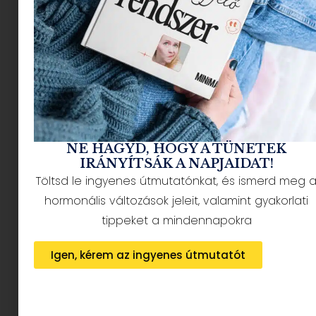
premier is érkezik – bemutatkozik az Egyszer
volt, hol nem volt… A Föld című ismeretterjesztő
sorozat
.
Halloween maraton a
kedvenc mesehősökkel
NE HAGYD, HOGY A TÜNETEK
IRÁNYÍTSÁK A NAPJAIDAT!
Töltsd le ingyenes útmutatónkat, és ismerd meg 
hormonális változások jeleit, valamint gyakorlati
tippeket a mindennapokra
Igen, kérem az ingyenes útmutatót