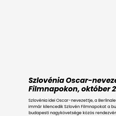
Szlovénia Oscar-neveze
Filmnapokon, o
któber 
Szlovénia idei Oscar-nevezettje, a Berlinal
immár kilencedik Szlovén Filmnapokat a bud
budapesti nagykövetsége közös rendezvény