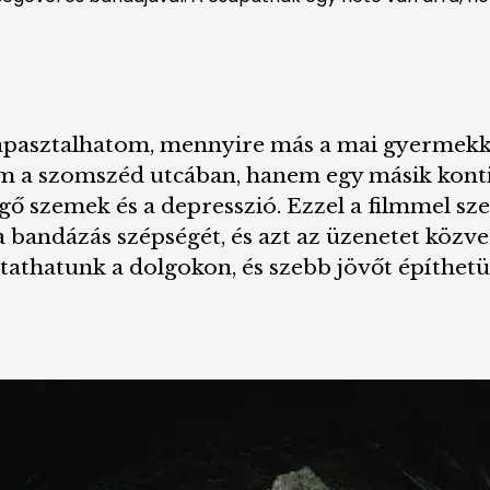
tapasztalhatom, mennyire más a mai gyermekkor
nem a szomszéd utcában, hanem egy másik konti
égő szemek és a depresszió. Ezzel a filmmel s
a bandázás szépségét, és azt az üzenetet közve
tathatunk a dolgokon, és szebb jövőt építhetü