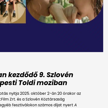
an kezdődő 9. Szlovén
apesti Toldi moziban
otás nyitja 2025. október 2-án 20 órakor az
Film Zrt. és a Szlovén Köztársaság
egyéb fesztiválokon számos díjat nyert
A