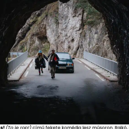
ás!
(
To je rop!)
című fekete komédia lesz műsoron. Rajkó, a