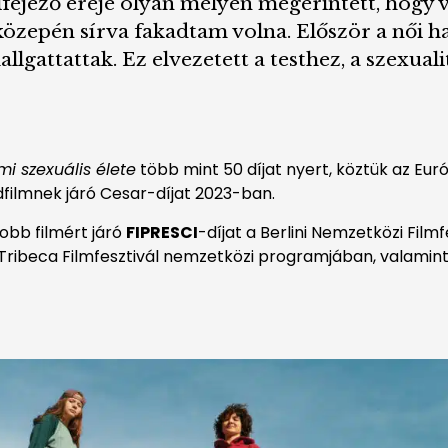
fejező ereje olyan mélyen megérintett, hogy v
özepén sírva fakadtam volna. Először a női h
allgattattak. Ez elvezetett a testhez, a szexu
 szexuális élete
több mint 50 díjat nyert, köztük az Eur
dfilmnek járó Cesar-díjat 2023-ban.
jobb filmért járó
FIPRESCI
-díjat a Berlini Nemzetközi Film
Tribeca Filmfesztivál nemzetközi programjában, valamint a