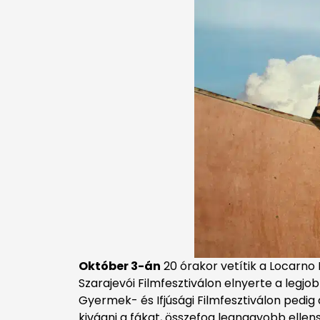
Október 3-án
20 órakor vetítik a Locarno 
Szarajevói Filmfesztiválon elnyerte a legj
Gyermek- és Ifjúsági Filmfesztiválon pedig 
kivágni a fákat, összefog legnagyobb elle