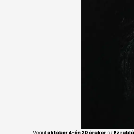
Végül
október 4-én 20 órakor
az
Ez rabl