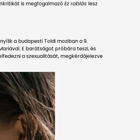
omkritikát is megfogalmazó
Ez rablás
lesz
yílik a budapesti Toldi moziban a 9.
ariával. E barátságot próbára teszi, és
felfedezni a szexualitását, megkérdőjelezve