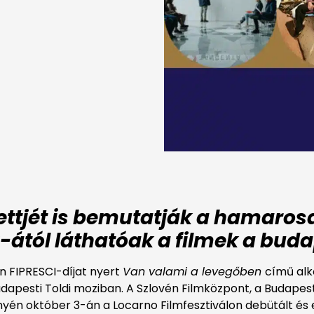
ttjét is bemutatják a hamaros
2-ától láthatóak a filmek a bud
en FIPRESCI-díjat nyert
Van valami a levegőben
című alk
apesti Toldi moziban. A Szlovén Filmközpont, a Budapest
én október 3-án a Locarno Filmfesztiválon debütált és 