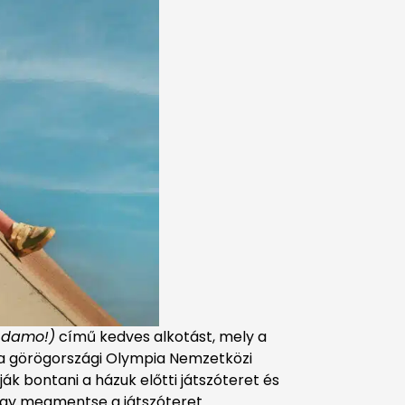
e damo!)
című kedves alkotást, mely a
és a görögországi Olympia Nemzetközi
ák bontani a házuk előtti játszóteret és
hogy megmentse a játszóteret.