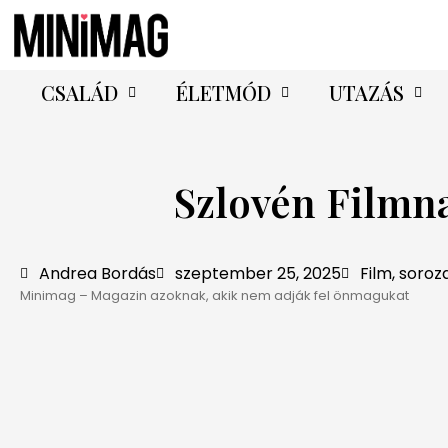
CSALÁD
ÉLETMÓD
UTAZÁS
Szlovén Filmna
Andrea Bordás
szeptember 25, 2025
Film, soroz
Minimag – Magazin azoknak, akik nem adják fel önmagukat