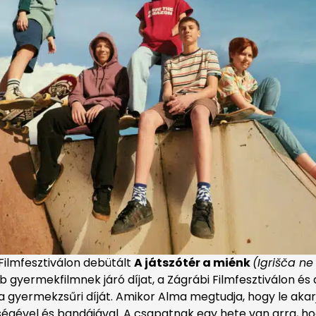
Filmfesztiválon debütált
A játszótér a miénk
(Igrišča n
obb gyermekfilmnek járó díjat, a Zágrábi Filmfesztiválon 
a gyermekzsűri díját. Amikor Alma megtudja, hogy le akarj
nségével és bandájával. A csapatnak egy hete van arra, 