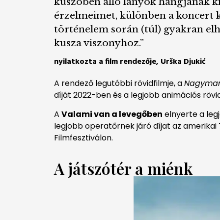
küszöbén álló lányok hangjának ki
érzelmeimet, különben a koncert k
történelem során (túl) gyakran elh
kusza viszonyhoz.”
nyilatkozta a film rendezője, Urška Djukić
A rendező legutóbbi rövidfilmje, a
Nagymami
díját 2022-ben és a legjobb animációs rövi
A
Valami van a levegőben
elnyerte a leg
legjobb operatőrnek járó díjat az amerikai 
Filmfesztiválon.
A játszótér a miénk