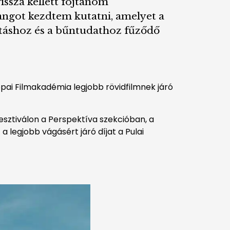
issza kellett fojtanom
angot kezdtem kutatni, amelyet a
alitáshoz és a bűntudathoz fűződő
ópai Filmakadémia legjobb rövidfilmnek járó
fesztiválon a Perspektíva szekcióban, a
 legjobb vágásért járó díjat a Pulai