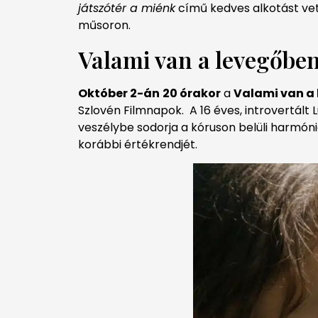
játszótér a miénk
című kedves alkotást vet
műsoron.
Valami van a levegőbe
Október 2-án
20 órakor
a
Valami van a
Szlovén Filmnapok.
A 16 éves, introvertál
veszélybe sodorja a kóruson belüli harmóniá
korábbi értékrendjét.