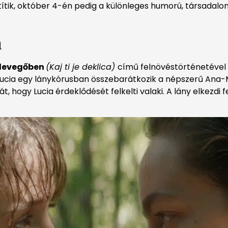
ítik, október 4-én pedig a különleges humorú, társadal
n
 levegőben
(Kaj ti je deklica)
című felnövéstörténetével n
t Lucia egy lánykórusban összebarátkozik a népszerű Ana-M
t, hogy Lucia érdeklődését felkelti valaki. A lány elkezdi 