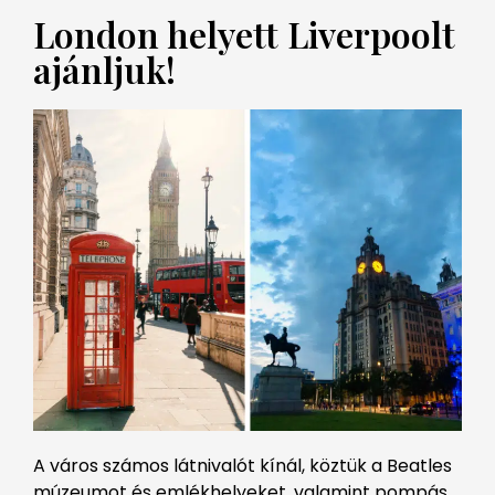
London helyett Liverpoolt
ajánljuk!
A város számos látnivalót kínál, köztük a Beatles
múzeumot és emlékhelyeket, valamint pompás