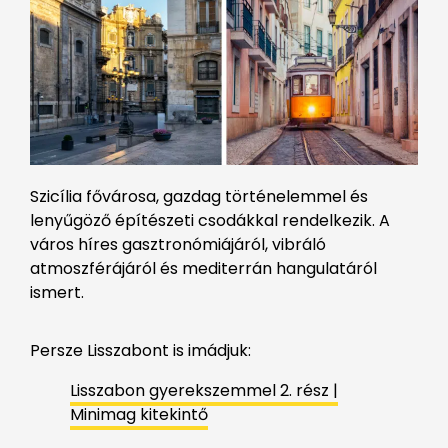
Szicília fővárosa, gazdag történelemmel és
lenyűgöző építészeti csodákkal rendelkezik. A
város híres gasztronómiájáról, vibráló
atmoszférájáról és mediterrán hangulatáról
ismert.
Persze Lisszabont is imádjuk:
Lisszabon gyerekszemmel 2. rész |
Minimag kitekintő