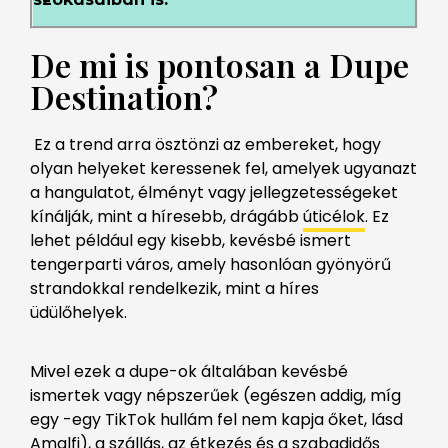
De mi is pontosan a Dupe
Destination?
Ez a trend arra ösztönzi az embereket, hogy
olyan helyeket keressenek fel, amelyek ugyanazt
a hangulatot, élményt vagy jellegzetességeket
kínálják, mint a híresebb, drágább
úticélok
. Ez
lehet például egy kisebb, kevésbé ismert
tengerparti város, amely hasonlóan gyönyörű
strandokkal rendelkezik, mint a híres
üdülőhelyek.
Mivel ezek a dupe-ok általában kevésbé
ismertek vagy népszerűek (egészen addig, míg
egy -egy TikTok hullám fel nem kapja őket, lásd
Amalfi), a szállás, az étkezés és a szabadidős