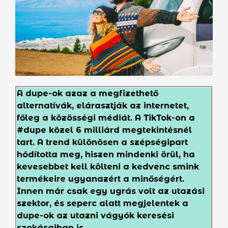
A dupe-ok azaz a megfizethető
alternatívák, elárasztják az internetet,
főleg a közösségi médiát. A TikTok-on a
#dupe közel 6 milliárd megtekintésnél
tart. A trend különösen a szépségipart
hódította meg, hiszen mindenki örül, ha
kevesebbet kell költeni a kedvenc smink
termékeire ugyanazért a minőségért.
Innen már csak egy ugrás volt az utazási
szektor, és seperc alatt megjelentek a
dupe-ok az utazni vágyók keresési
szokásaiban is.