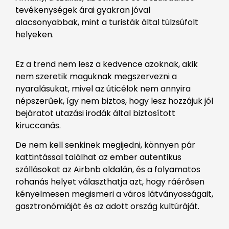
tevékenységek árai gyakran jóval
alacsonyabbak, mint a turisták által túlzsúfolt
helyeken
.
Ez a trend nem lesz a kedvence azoknak, akik
nem szeretik maguknak megszervezni a
nyaralásukat, mivel az úticélok nem annyira
népszerűek, így nem biztos, hogy lesz hozzájuk jól
bejáratot utazási irodák által biztosított
kiruccanás.
De nem kell senkinek megijedni, könnyen pár
kattintással találhat az ember autentikus
szállásokat az Airbnb oldalán, és a folyamatos
rohanás helyet választhatja azt, hogy ráérősen
kényelmesen megismeri a város látványosságait,
gasztronómiáját és az adott ország kultúráját.