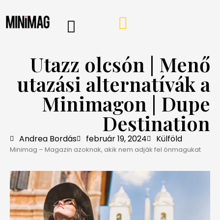
PROGRAMOK, AJÁNLÓK
VÁSÁRLÁSI TIPPEK
IRÁNY A WEBSHOP
MINIMAG HÍRLEVÉL
Utazz olcsón | Menő
utazási alternatívák a
Minimagon | Dupe
Destination
Andrea Bordás
február 19, 2024
Külföld
Minimag – Magazin azoknak, akik nem adják fel önmagukat