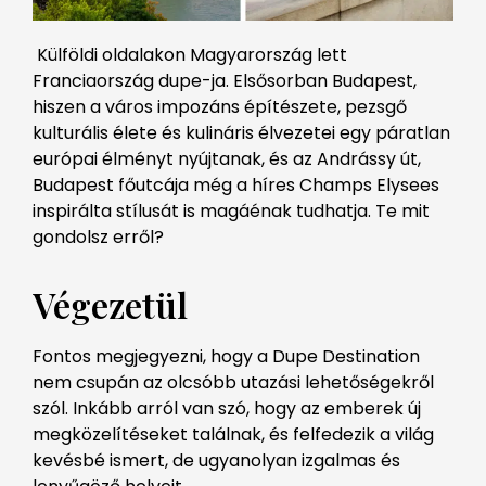
Külföldi oldalakon Magyarország lett
Franciaország dupe-ja. Elsősorban Budapest,
hiszen a város impozáns építészete, pezsgő
kulturális élete és kulináris élvezetei egy páratlan
európai élmény
t nyújtanak, és az Andrássy út,
Budapest főutcája még a híres Champs Elysees
inspirálta stílusát is magáénak tudhatja. Te mit
gondolsz erről?
Végezetül
Fontos megjegyezni, hogy a Dupe Destination
nem csupán az olcsóbb utazási lehetőségekről
szól. Inkább arról van szó, hogy az emberek új
megközelítéseket találnak, és felfedezik a világ
kevésbé ismert, de ugyanolyan izgalmas és