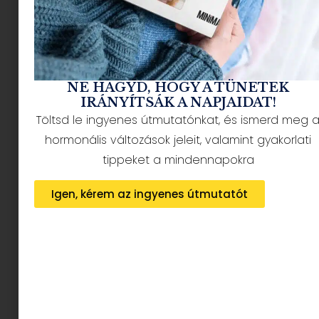
remélhetőleg Beninek is.
Pontosan ilyen játék a Quut kincses sziget fürdő
szettje is, színes, sok funkciós és ráadásul
habszivacsból -ahogy a férjem hívja,
NE HAGYD, HOGY A TÜNETEK
habtapilapból- készült, aminek van egy
IRÁNYÍTSÁK A NAPJAIDAT!
hatalmas előnye.
Töltsd le ingyenes útmutatónkat, és ismerd meg 
hormonális változások jeleit, valamint gyakorlati
tippeket a mindennapokra
Igen, kérem az ingyenes útmutatót