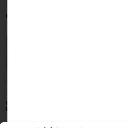
Főzzünk vagy játszunk? Legyen mindkettő
Tovább olvasom »
Mini világot a karácsonyfa alá | Minimag
karácsonyi ajándék ötletek
Tovább olvasom »