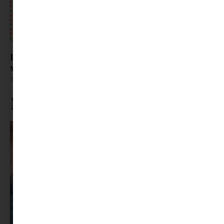
Kreatív ajándék azoknak a gyerekeknek, akik
szeretik az újdonságokat
Tovább olvasom »
Ne maradj le rólunk