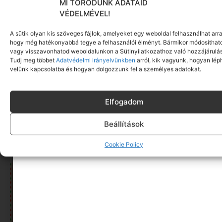
MI TÖRŐDÜNK ADATAID
VÉDELMÉVEL!
A sütik olyan kis szöveges fájlok, amelyeket egy weboldal felhasználhat arra
hogy még hatékonyabbá tegye a felhasználói élményt. Bármikor módosíthat
vagy visszavonhatod weboldalunkon a Sütinyilatkozathoz való hozzájárulás
Tudj meg többet
Adatvédelmi irányelvünkben
arról, kik vagyunk, hogyan lép
velünk kapcsolatba és hogyan dolgozzunk fel a személyes adatokat.
Elfogadom
Ajándékok azoknak, akik már „túl nagyok a
Beállítások
játékhoz”
Tovább olvasom »
Cookie Policy