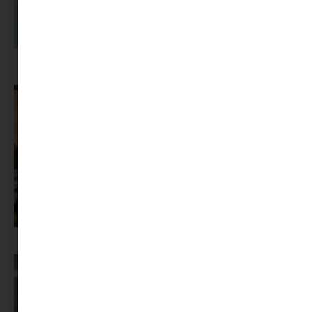
A dolgozók 94 százaléka fáradtságról számol be, mégis alig kérünk
segítséget
Az X-akták megkapta a saját LEGO-szettjét