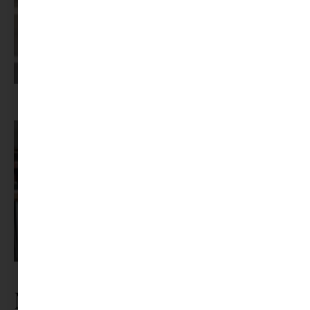
Képernyőidő a nyári szünet után: hogyan lehet veszekedés nélkül új
szabályokat bevezetni?
Pszichológus keresése az interneten: mire figyelj döntés előtt?
Nézz körül a