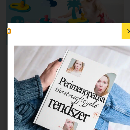
A Minimag staff legkisebb tagja Beni letesztelte,
kipróbálta, anyukája, pedig leírta a tapasztalatait
a QUUT Kincses Sziget fürdős játékáról.
A férjem és én is azok a típusú szülők vagyunk,
akik nagyon szeretnek játékokat válogatni…
magunknak. Mindketten odavagyunk az olyan
dolgokért, amik első ránézésre számunkra
lesznek szórakoztatóak, persze azért