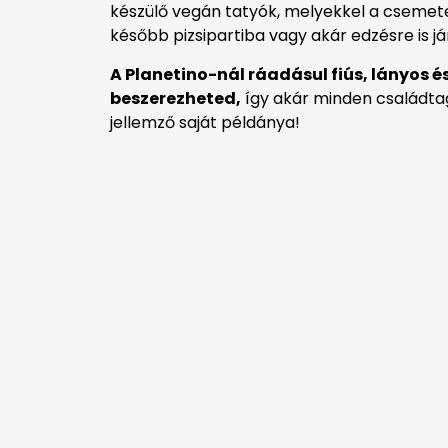
készülő vegán tatyók, melyekkel a csemet
később pizsipartiba vagy akár edzésre is j
A Planetino-nál ráadásul fiús, lányos é
beszerezheted,
így akár minden családtag
jellemző saját példánya!