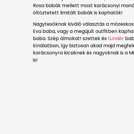
Rosa babák mellett most karácsonyi man
öltöztetett limitált babák is kaphatók!
Nagytesóknak kiváló választás a mózeskos
Eva baba, vagy a megújult outfitben kaphat
baba. Szép álmokat! szettek és
tündér
babá
kínálatban, így biztosan akad majd megfe
karácsonyra kicsiknek és nagyoknak is a Min
is!