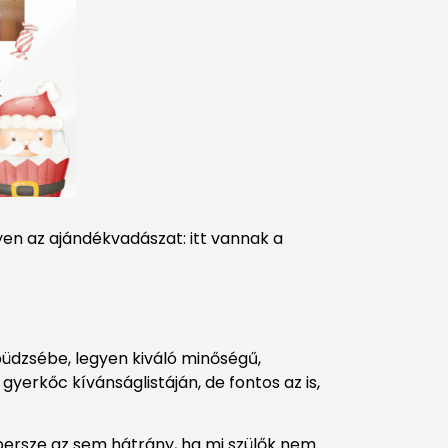
en az ajándékvadászat: itt vannak a
büdzsébe, legyen kiváló minőségű,
yerkőc kívánságlistáján, de fontos az is,
s persze az sem hátrány, ha mi szülők nem