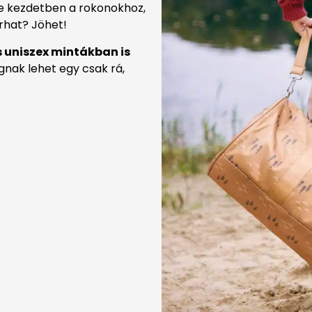
e kezdetben a rokonokhoz,
árhat? Jöhet!
s uniszex mintákban is
nak lehet egy csak rá,