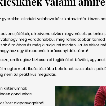
kicsiknek
valami
amire
– gyerekkel elindulni valahova kész katasztrófa. Hiszen 
 a kedvenc játékok, a kedvenc alvós miegymások, pelenka, 
t valahogy még váratlanabbul, még rafináltabban támad. 
gcsák általában és még ki tudja, mi minden. Ja, és ekkor m
nagyihoz egy átruccanós karácsonyi délutánra!
sze, amik egész biztosan el fogják őket bűvölni, ugyanakk
ól megtermett ikeás táskába bele lehet szuszakolni példá
ig nem túl praktikus megoldás.
 kritériumnak
inden gondunkat!
nosított alapanyagokból