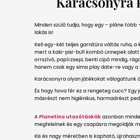
Karácsonyra 
Minden szülő tudja, hogy egy – pláne több 
lakás is!
Kell egy-két teljes garnitúra váltás ruha,
mert a kaki-pisi-büfi kombó ünnepek alat
orrszívó, papírzsepi, benti cipő mindig, rá
hanem csak egy sima play date-re vagy a 
Karácsonyra olyan játékokat válogattunk ös
És hogy hova fér ez a rengeteg cucc? Egy j
másrészt nem higiénikus, harmadrészt ped
A
Planetino utazótáskák
azonban minden
megfelelnek és egy csapásra megoldják m
Kis és nagy méretben is kapható, újrahasz