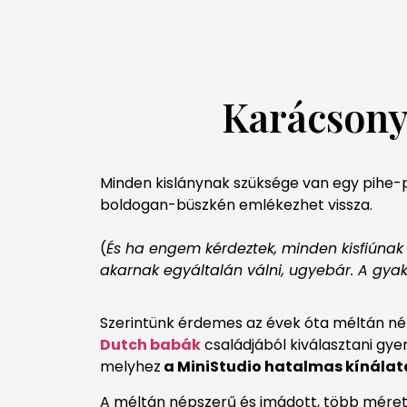
Karácsony
Minden kislánynak szüksége van egy pihe-pu
boldogan-büszkén emlékezhet vissza.
(
És ha engem kérdeztek, minden kisfiúnak 
akarnak egyáltalán válni, ugyebár. A gyak
Szerintünk érdemes az évek óta méltán né
Dutch babák
családjából kiválasztani gy
melyhez
a MiniStudio hatalmas kínálata
A méltán népszerű és imádott, több méret