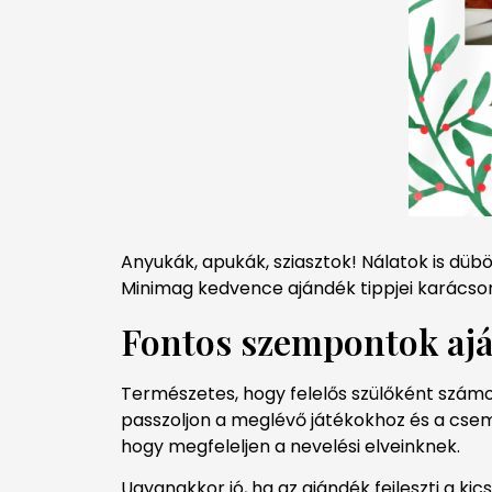
Anyukák, apukák, sziasztok! Nálatok is dü
Minimag kedvence ajándék tippjei karácson
Fontos szempontok ajá
Természetes, hogy felelős szülőként számo
passzoljon a meglévő játékokhoz és a cseme
hogy megfeleljen a nevelési elveinknek.
Ugyanakkor jó, ha az ajándék fejleszti a k