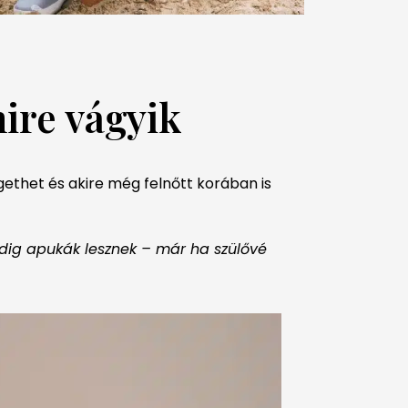
ire vágyik
gethet és akire még felnőtt korában is
pedig apukák lesznek – már ha szülővé