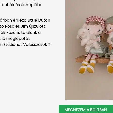
ó babák és ünneplőbe
árban érkező Little Dutch
ó Rosa és Jim újszülött
k közül is találunk a
lelő meglepetés
iStudionál. Válasszatok Ti
MEGNÉZEM A BOLTBAN