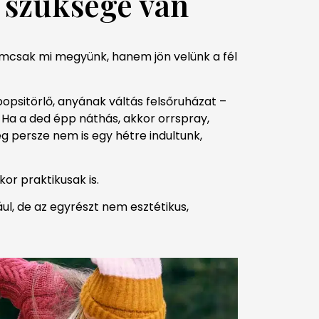
 szüksége van
nemcsak mi megyünk, hanem jön velünk a fél
popsitörlő, anyának váltás felsőruházat –
Ha a ded épp náthás, akkor orrspray,
ég persze nem is egy hétre indultunk,
or praktikusak is.
ul, de az egyrészt nem esztétikus,