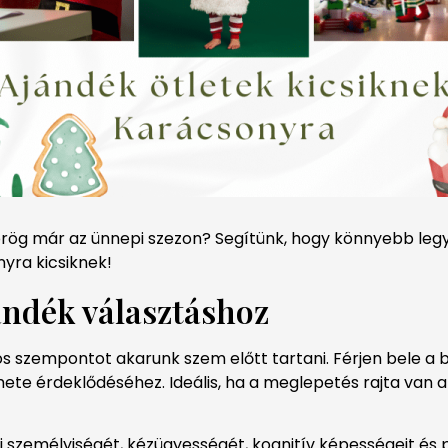
börög már az ünnepi szezon? Segítünk, hogy könnyebb legy
yra kicsiknek!
ndék választáshoz
s szempontot akarunk szem előtt tartani. Férjen bele a 
te érdeklődéséhez. Ideális, ha a meglepetés rajta van a g
icsi személyiségét, kézügyességét, kognitív képességeit é