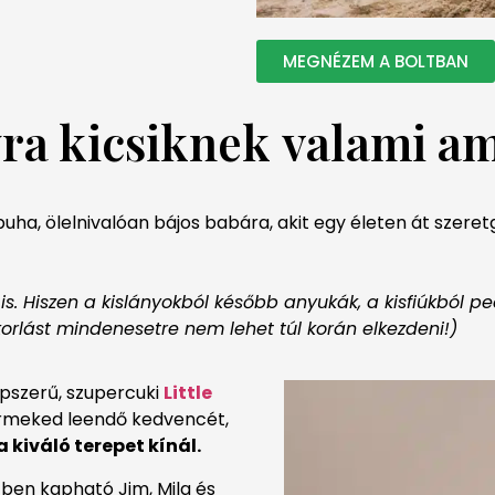
MEGNÉZEM A BOLTBAN
ra kicsiknek
valami
am
ha, ölelnivalóan bájos babára, akit egy életen át szeret
is. Hiszen a kislányokból később anyukák, a kisfiúkból 
orlást mindenesetre nem lehet túl korán elkezdeni!)
pszerű, szupercuki
Little
ermeked leendő kedvencét,
 kiváló terepet kínál.
ben kapható Jim, Mila és