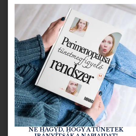
sorokba mutatjuk a kedvenc dekorációinkat,
amikkel nemcsak a gyerekszobát, hanem a teljes
lakó környezetet fel tudjátok díszíteni.
MINIMAG KITEKINTŐ
Kik vannak az Artisan Produktum
mögött?
Tóth Gabi reklámgrafikus, a férje Mátrai Gábor
asztalos mester, és Vigyázó Zsófia grafikus,
formatervező. Ha nagyon röviden kellene leírni,
akkor csak ennyit írnánk, de ebből még kicsit sem
jön át az Artisan életérzés, igaz? Mi viszont
NE HAGYD, HOGY A TÜNETEK
IRÁNYÍTSÁK A NAPJAIDAT!