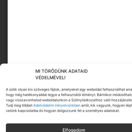
MEGNÉZEM
A dekoráción túl, de még a gyerekszobában
maradva, nagy kedvencein az
ANIMAGNETS
kollekció tagjai. Egy mágneses kirakó sorozatot
képzeljetek el, ahol 8 féle állatfigurát rakhat
össze szemetek fénye. A kirakók 3 darabból
állank
MI TÖRŐDÜNK ADATAID
VÉDELMÉVEL!
A sütik olyan kis szöveges fájlok, amelyeket egy weboldal felhasználhat arra
hogy még hatékonyabbá tegye a felhasználói élményt. Bármikor módosíthat
vagy visszavonhatod weboldalunkon a Sütinyilatkozathoz való hozzájárulás
Tudj meg többet
Adatvédelmi irányelvünkben
arról, kik vagyunk, hogyan lép
velünk kapcsolatba és hogyan dolgozzunk fel a személyes adatokat.
Elfogadom