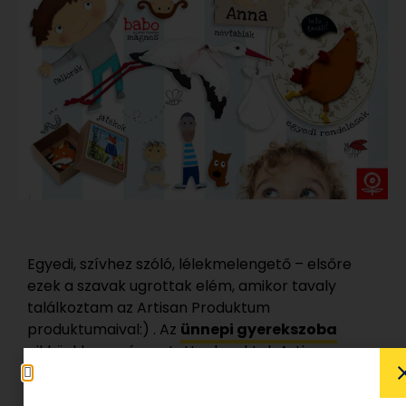
Egyedi, szívhez szóló, lélekmelengető – elsőre
ezek a szavak ugrottak elém, amikor tavaly
találkoztam az Artisan Produktum
produktumaival:) . Az
ünnepi gyerekszoba
cikkünkben már mutattunk nektek Artisan
kedvenceket, és gyakran találkozhattatok a
Minipiac
-on is velük, most pedig hosszú tömött