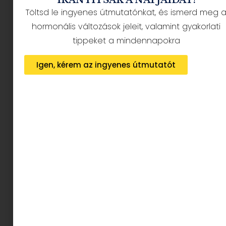
szeretnénk, ha átjönne, ezért írjuk tovább:
Töltsd le ingyenes útmutatónkat, és ismerd meg 
hormonális változások jeleit, valamint gyakorlati
tippeket a mindennapokra
Igen, kérem az ingyenes útmutatót
Az Artisan egy húszon évvel ezelőtti grafikai-
bútoripari vállalkozás volt. Gábor neves építész
irodáknak dolgozott. Gabi kiadványokat,
katalógusokat, hirdetéseket készítet ő felelt