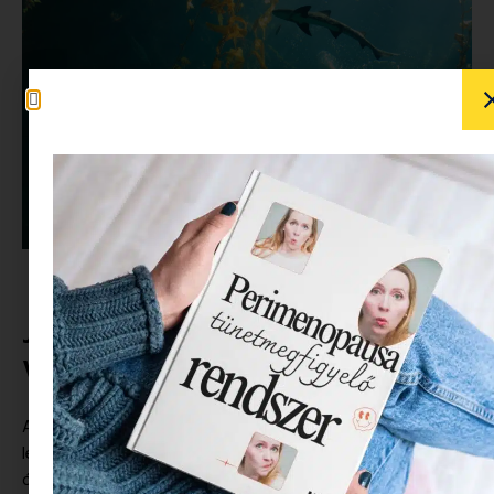
JÚNIUS 8 – AZ ÓCEÁNOK
VILÁGNAPJA
A Föld felszínének mintegy 71% át víz borítja, ami
lényegében 362 négyzetkilométert jelent (még). Ezt az
óriási számot elég nehéz elképzelni, misztikus, mégis úgy