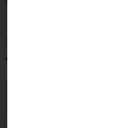
Főzzünk vagy játszunk? Legyen mindkettő
Tovább olvasom »