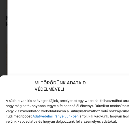
Mini világot a karácsonyfa alá | Minimag
karácsonyi ajándék ötletek
Tovább olvasom »
MI TÖRŐDÜNK ADATAID
VÉDELMÉVEL!
A sütik olyan kis szöveges fájlok, amelyeket egy weboldal felhasználhat arra
hogy még hatékonyabbá tegye a felhasználói élményt. Bármikor módosíthat
Ajándékok azoknak, akik már „túl nagyok a
vagy visszavonhatod weboldalunkon a Sütinyilatkozathoz való hozzájárulás
Tudj meg többet
Adatvédelmi irányelvünkben
arról, kik vagyunk, hogyan lép
játékhoz”
velünk kapcsolatba és hogyan dolgozzunk fel a személyes adatokat.
Tovább olvasom »