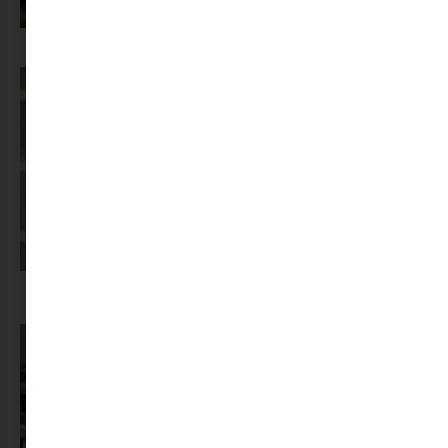
Az X-akták megkapta a saját LEGO-szettjét
Képernyőidő a nyári szünet után: hogyan lehet veszekedés nélkül új
szabályokat bevezetni?