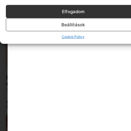
Elfogadom
Beállítások
Cookie Policy
Kreatív ajándék azoknak a gyerekeknek, akik
szeretik az újdonságokat
Tovább olvasom »
Ne maradj le rólunk