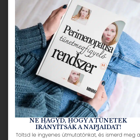
olyan nagy buli!
NE HAGYD, HOGY A TÜNETEK
IRÁNYÍTSÁK A NAPJAIDAT!
Töltsd le ingyenes útmutatónkat, és ismerd meg 
Egri Mónika illusztrációja