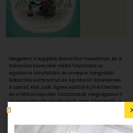
Megjelent a legújabb Babaróka mesekönyv, és a
Babaróka kövecskéi méltó folytatása az
egyszerre tényfeltáró és ünnepre hangolódó
Babaróka karácsonya és Apróka sír köteteknek.
A szerző, Kiss Judit Ágnes ezúttal is jól érthetően
és a hétköznapi élet mozzanatait megragadva ír
az olyan aktuális kérdésekről, mint a hordozás, a
járványhelyzet, vagy a tesókkal való kényszerű
együttélés terhe-öröme.
Nagytesónak lenni nem is