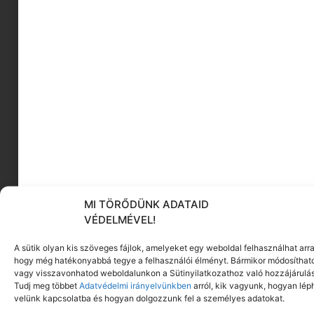
magam, és kis korkülönbséges anyukaként azt
képzelem, láttam már mindent, meg annak az
ellenkezőjét is. Aztán jönnek a gyerekeim, és
bebizonyítják, hogy már megint alábecsültem
őket.
Szakmai tevékenységemről itt tudhattok meg
többet:
www.hakellegyjoszo.hu
Hatékony szövegírás vállalkozásodnak!
MI TÖRŐDÜNK ADATAID
VÉDELMÉVEL!
A sütik olyan kis szöveges fájlok, amelyeket egy weboldal felhasználhat arra
hogy még hatékonyabbá tegye a felhasználói élményt. Bármikor módosíthat
vagy visszavonhatod weboldalunkon a Sütinyilatkozathoz való hozzájárulás
Tudj meg többet
Adatvédelmi irányelvünkben
arról, kik vagyunk, hogyan lép
velünk kapcsolatba és hogyan dolgozzunk fel a személyes adatokat.