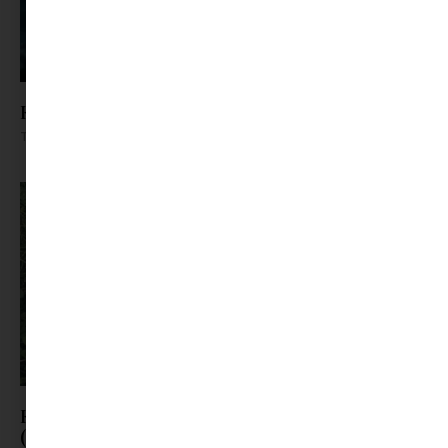
Könyves gyomros: Bálnák közt, veled
Tovább olvasom »
Kertészet kezdőknek: Így nem lettem kiskertész
(még!) ( avagy könyvajánló)