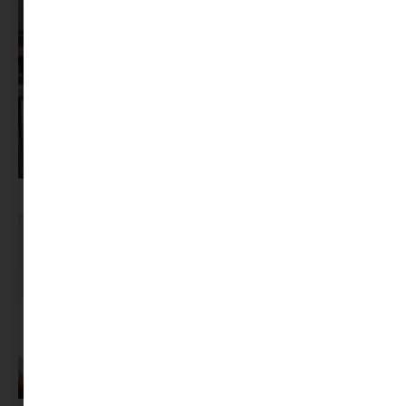
Pszichológus keresése az interneten: mire figyelj döntés előtt?