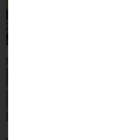
Az X-akták megkapta a saját LEGO-szettjét
Képernyőidő a nyári szünet után: hogyan lehet veszekedés nélkül új
szabályokat bevezetni?