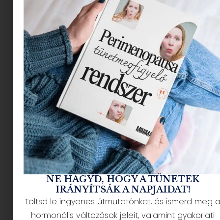
hozzávaló. Nincs nélküle Mikulás, karácsony,
húsvét vagy szülinap. Könyvet venni, könyvet
adni, könyvet kölcsönözni és főleg könyvet
olvasni egyszerűen KELL, így nagy örömmel
mutatom be nektek a legtutibb könyveket a
Mikulás csizmába ovisoknak!
Pásztohy Panka: Pitypang
és a Mikulás
NE HAGYD, HOGY A TÜNETEK
IRÁNYÍTSÁK A NAPJAIDAT!
Töltsd le ingyenes útmutatónkat, és ismerd meg 
hormonális változások jeleit, valamint gyakorlati