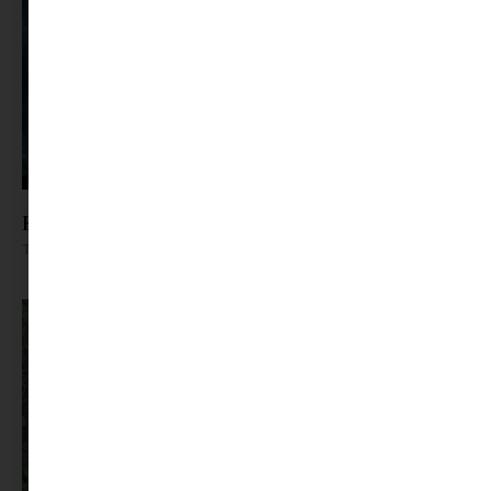
Könyves gyomros: Bálnák közt, veled
Tovább olvasom »