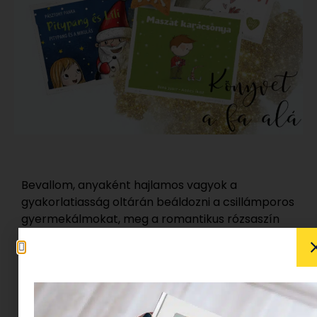
Bevallom, anyaként hajlamos vagyok a
gyakorlatiasság oltárán beáldozni a csillámporos
gyermekálmokat, meg a romantikus rózsaszín
ködöt. Persze éljük és teremtjük a varázst, de az
ezredik csokimikulásra, felesleges cukorbombára
és csillogós szemű hupilila plüss unikornisra
egyszerűen már nem tudok igent mondani.
A könyv azonban számomra kötelező ünnepi