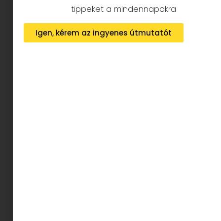
tippeket a mindennapokra
Igen, kérem az ingyenes útmutatót
Megnézem
Lili és Lotti testvérek. Két szupercuki, szöszke
kislány, akik már nagyon várják, hogy a Mikulás
megérkezzen hozzájuk és csokoládéval töltse
meg a csizmácskájukat. Nem véletlen tehát,
hogy Pitypang kutya segítségével együtt teljes
egyetértésben kezdik meg a nagy csizmatisztító
hadműveletet. Lili azonban ráébred, hogy hiába