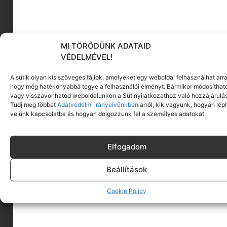
Sok minden belefér a tökéletes karácsony
tervezésébe: feldíszítesz egy karácsonyfát,
becsomagolod az ajándékokat, és a
Tovább olvasom
MI TÖRŐDÜNK ADATAID
VÉDELMÉVEL!
A sütik olyan kis szöveges fájlok, amelyeket egy weboldal felhasználhat arra
hogy még hatékonyabbá tegye a felhasználói élményt. Bármikor módosíthat
vagy visszavonhatod weboldalunkon a Sütinyilatkozathoz való hozzájárulás
Tudj meg többet
Adatvédelmi irányelvünkben
arról, kik vagyunk, hogyan lép
velünk kapcsolatba és hogyan dolgozzunk fel a személyes adatokat.
Elfogadom
Beállítások
A KEDVENC KARÁCSONYI DEKORÁCIÓINK
Gyere víditsd fel magad és az otthonod, különles
Cookie Policy
díszekkel, amiket akár otthon is el tudsz
Tovább olvasom