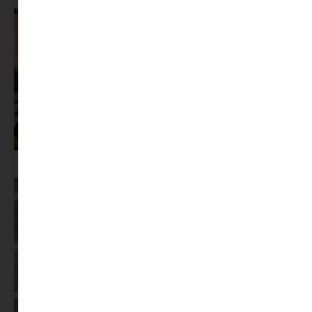
Az X-akták megkapta a saját LEGO-szettjét