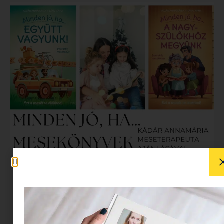
Mesét hallgatni mindenki szeret. Mesét olvasni,
vagy pláne újabb és újabb történeteket estéről
estére kitalálni viszont nem feltétlenül imádunk –