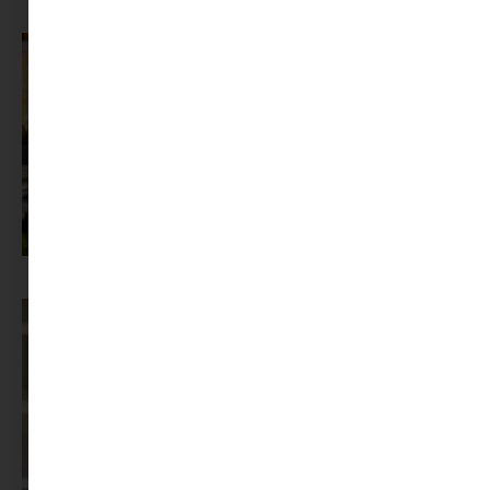
Az X-akták megkapta a saját LEGO-szettjét