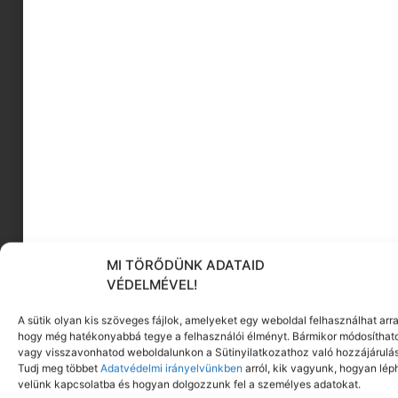
meseszerző, szövegíró, vállalkozó, és három
kiskorú dedikált mindenese. Bevallom, ennek
ellenére sem tudok eleget arról, hogyan is
működik valójában ez a nagyszabású,
sokszereplős valós idejű társasjáték – a.k.a élet -,
de hiszem, hogy egymásra figyeléssel,
hallgatással és beszéddel sokat tanulhatunk
egymástól. Egymásról és önmagunkról.
Próbálkozom, elesek, fejjel megyek a falnak,
felállok, újra nekikezdek és így tovább, nap nap
után. Tapasztalom, hogy a világ tele van érdekes
emberekkel, izgalmas helyekkel, különleges
témákkal és fantasztikus lehetőségekkel –
MI TÖRŐDÜNK ADATAID
nekünk pedig csak annyi a dolgunk, hogy
VÉDELMÉVEL!
észrevegyük őket. Jössz?!
A sütik olyan kis szöveges fájlok, amelyeket egy weboldal felhasználhat arra
Szakmai tevékenységemről itt tudhattok meg
hogy még hatékonyabbá tegye a felhasználói élményt. Bármikor módosíthat
vagy visszavonhatod weboldalunkon a Sütinyilatkozathoz való hozzájárulás
többet:
Tudj meg többet
Adatvédelmi irányelvünkben
arról, kik vagyunk, hogyan lép
velünk kapcsolatba és hogyan dolgozzunk fel a személyes adatokat.
www.hakellegyjoszo.hu