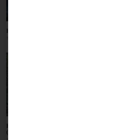
Könyves gyomros: Bálnák közt, veled
Tovább olvasom »
Kertészet kezdőknek: Így nem lettem kiskertész
(még!) ( avagy könyvajánló)
Tovább olvasom »