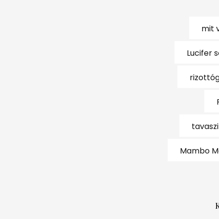
mit 
Lucifer 
rizottó
tavaszi
Mambo Ma