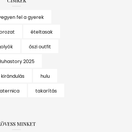
CÍMKÉK
vegyen fel a gyerek
sorozat
ételtasak
golyók
őszi outfit
Ruhastory 2025
 kirándulás
hulu
ternica
takarítás
KÖVESS MINKET