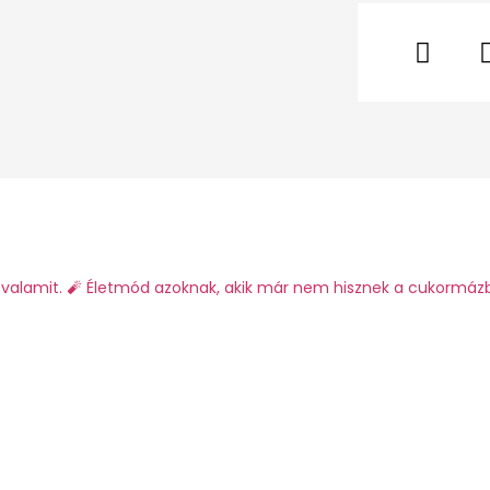
valamit.
🧨 Életmód azoknak, akik már nem hisznek a cukormáz