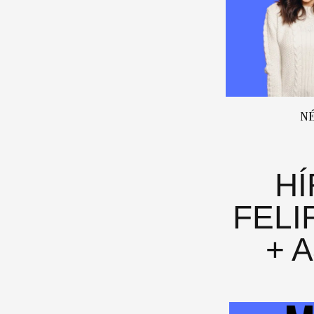
N
H
FELI
+ 