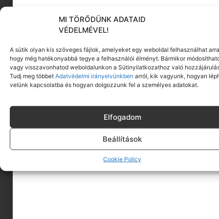
MI TÖRŐDÜNK ADATAID
KÖVESS MINKET
VÉDELMÉVEL!
A sütik olyan kis szöveges fájlok, amelyeket egy weboldal felhasználhat arra
hogy még hatékonyabbá tegye a felhasználói élményt. Bármikor módosíthat
vagy visszavonhatod weboldalunkon a Sütinyilatkozathoz való hozzájárulás
Tudj meg többet
Adatvédelmi irányelvünkben
arról, kik vagyunk, hogyan lép
velünk kapcsolatba és hogyan dolgozzunk fel a személyes adatokat.
Elfogadom
Beállítások
Cookie Policy
A MINIMAGRÓL
HIRDESS A MINIMAGON