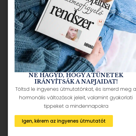
NÉPSZERŰ CIKKEK
NE HAGYD, HOGY A TÜNETEK
IRÁNYÍTSÁK A NAPJAIDAT!
Töltsd le ingyenes útmutatónkat, és ismerd meg 
HÍRLEVÉL FELIRATKOZÁS + AJÁNDÉK
hormonális változások jeleit, valamint gyakorlati
tippeket a mindennapokra
Igen, kérem az ingyenes útmutatót