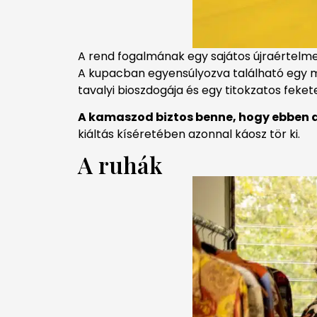
A rend fogalmának egy sajátos újraértelme
A kupacban egyensúlyozva található egy ma
tavalyi bioszdogája és egy titokzatos fekete
A kamaszod biztos benne, hogy ebben a
kiáltás kíséretében azonnal káosz tör ki.
A ruhák