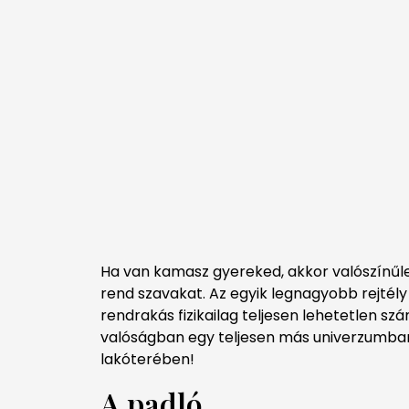
Ha van kamasz gyereked, akkor valószínű
rend szavakat. Az egyik legnagyobb rejtél
rendrakás fizikailag teljesen lehetetlen s
valóságban egy teljesen más univerzumban
lakóterében!
A padló