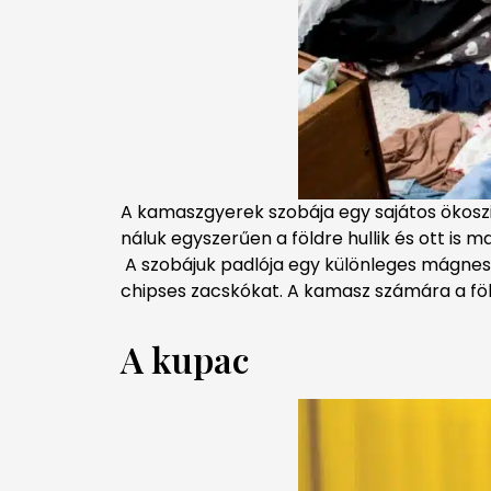
A kamaszgyerek szobája egy sajátos ökosz
náluk egyszerűen a földre hullik és ott is m
A szobájuk padlója egy különleges mágnese
chipses zacskókat. A kamasz számára a föld
A kupac