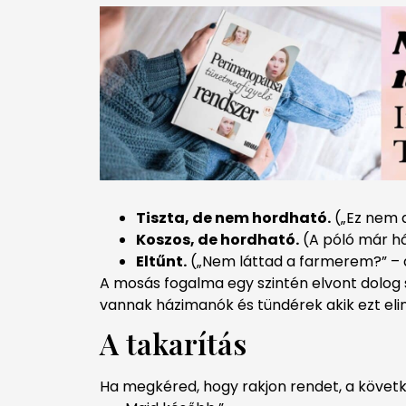
Tiszta, de nem hordható.
(„Ez nem a
Koszos, de hordható.
(A póló már há
Eltűnt.
(„Nem láttad a farmerem?” – a
A mosás fogalma egy szintén elvont dolog 
vannak házimanók és tündérek akik ezt elin
A takarítás
Ha megkéred, hogy rakjon rendet, a követk