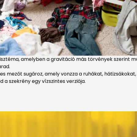
isztéma, amelyben a gravitáció más törvények szerint m
arad.
s mezőt sugároz, amely vonzza a ruhákat, hátizsákokat, t
 a szekrény egy vízszintes verziója.