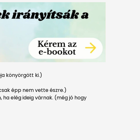
a könyörgött ki.)
csak épp nem vette észre.)
 ha elég ideig várnak. (még jó hogy