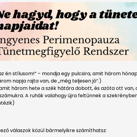
z én stílusom!” – mondja egy pulcsira, amit három hónapj
rom napja rajta van, de „még teljesen jó”.)
mit három hete a szék hátára dobott, és azóta ott van, 
számukra. A ruhák valahogy újra feltűnnek a szekrényben,
tézik)
ező válaszok közül bármelyikre számíthatsz: