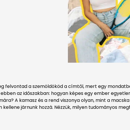
leg felvontad a szemöldököd a címtől, mert egy mondat
y ebben az időszakban: hogyan képes egy ember egyetlen
zámára? A kamasz és a rend viszonya olyan, mint a macska
 kellene járnunk hozzá. Nézzük, milyen tudományos meg