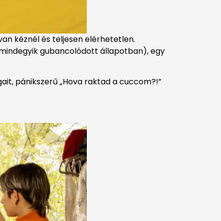
n kéznél és teljesen elérhetetlen.
(mindegyik gubancolódott állapotban), egy
gait, pánikszerű „Hova raktad a cuccom?!”