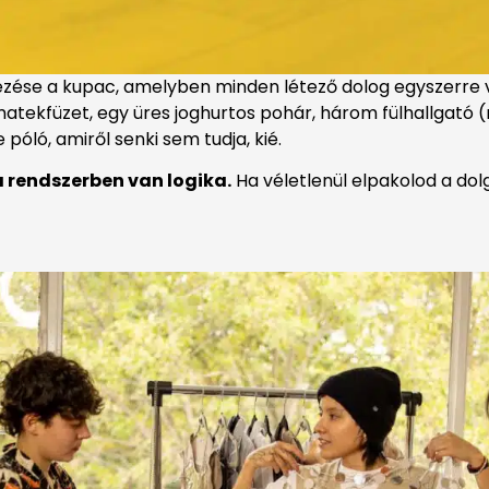
zése a kupac, amelyben minden létező dolog egyszerre va
tekfüzet, egy üres joghurtos pohár, három fülhallgató 
 póló, amiről senki sem tudja, kié.
 rendszerben van logika.
Ha véletlenül elpakolod a dol