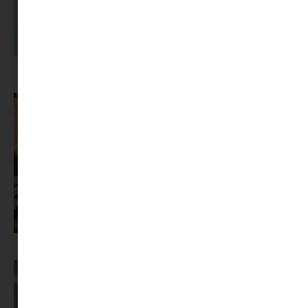
A dolgozók 94 százaléka fáradtságról számol be, mégis alig kérünk
segítséget
Az X-akták megkapta a saját LEGO-szettjét