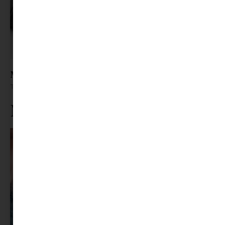
Mi az, amit valóban szeretnénk Anyánk Napjára
Tovább olvasom »
Ne maradj le rólunk