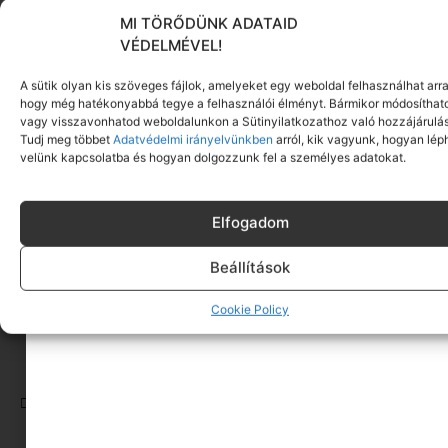
inspirál, az az emberi sokszínűség. A problémák
MI TÖRŐDÜNK ADATAID
VÉDELMÉVEL!
és az utak, melyeket klienseim bejárnak, hogy
önmagukra találjanak.
A sütik olyan kis szöveges fájlok, amelyeket egy weboldal felhasználhat arra
hogy még hatékonyabbá tegye a felhasználói élményt. Bármikor módosíthat
Szakmailag milyen témákban támogatlak
vagy visszavonhatod weboldalunkon a Sütinyilatkozathoz való hozzájárulás
benneteket ezen az oldalon?
Tudj meg többet
Adatvédelmi irányelvünkben
arról, kik vagyunk, hogyan lép
velünk kapcsolatba és hogyan dolgozzunk fel a személyes adatokat.
női szerepek, nőiesség
nagyobb gyerekekkel az élet
Elfogadom
konfliktuskezelés
Beállítások
Oldalam:
Életterv
Cookie Policy
Minimag cikkeim
CÍMKÉK:
CSALÁDI KARÁCSONY TINIKKEL
,
KAMASZOK ÜNNEPI
PROGRAMOK
,
KARÁCSONY KAMASZOKKAL