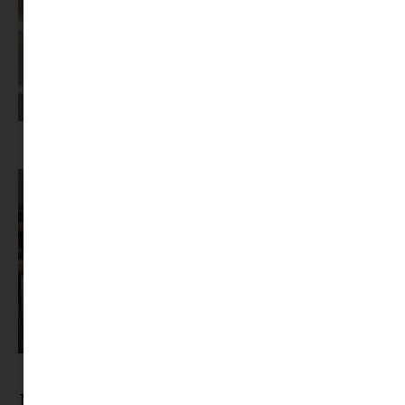
Képernyőidő a nyári szünet után: hogyan lehet veszekedés nélkül új
szabályokat bevezetni?
Pszichológus keresése az interneten: mire figyelj döntés előtt?
Nézz körül a