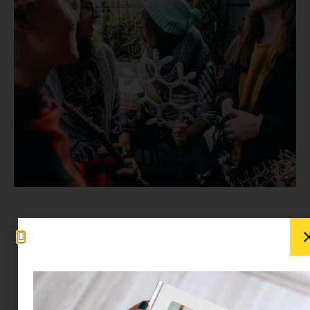
Biztos a te fejedben is létezik egy idilli elképzelés
a karácsonyról: milyennek kéne lennie, harmónia,
csillagszóró, öröm és boldogság. Nos, ha kamasz
is van a képben, akkor valószínűleg egy picit
érdemes átírni azt a forgatókönyvet. Az ünnepi