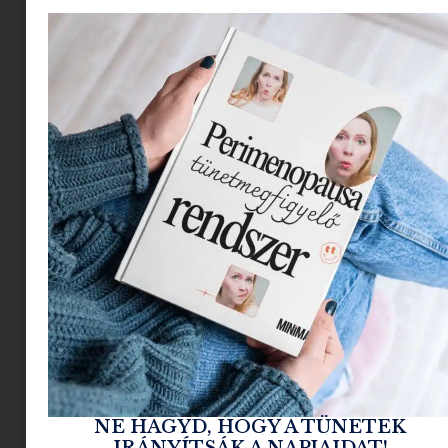
A legtöbbünknek megvolt az a korszak, amikor a
szüleink értetlenül álltak a kazettás (ok legyen
cd-s) magnónkból áradó düh vagy az
értelmezhetetlennek tűnő ( valaki dobjon már
vissza a 90-es évekbe) elektronikus alapok előtt.
Az, hogy a kamasz gyereked bezárkózik a
szobájába és gyanúsan sűrű, zakatoló
szövegeket hallgat, önmagában még nem hír
értékű. Mi is ezt csináltuk csak hajlamosak
vagyunk elfelejteni: a lázadás és a
társadalomkritika nem új találmány, csak a
nyelvezete frissült fel. A mai magyar
underground rap pedig minden, csak nem
felszínes – sokkal inkább egyfajta kortárs reflexió
egy egyre abszurdabb valóságra.
Hogy ne érezd magad teljesen kívülállónak a
következő családi ebédnél, íme egy
NE HAGYD, HOGY A TÜNETEK
IRÁNYÍTSÁK A NAPJAIDAT!