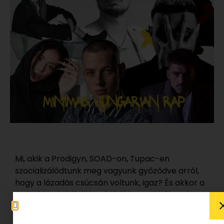
Mi, akik a Prodigyn, SOAD-on, Tupac-en
szocializálódtunk meg vagyunk győződve arról,
hogy a lázadás csúcsán voltunk, igaz? És akkor a
gyerek szobájából kiszűrődő hangokból csak
annyit értünk: valaki nagyon gyorsan mond
nagyon csúnya dolgokat.