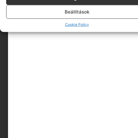
Beállítások
Cookie Policy
Ha élőben megnézné a gyereked, akkor érdemes
előre felkészülni:
ANYU, MEGYEK A SZIGETRE!