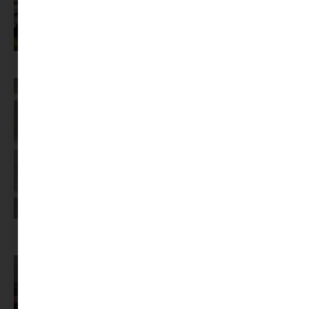
Az X-akták megkapta a saját LEGO-szettjét
Képernyőidő a nyári szünet után: hogyan lehet veszekedés nélkül új
szabályokat bevezetni?