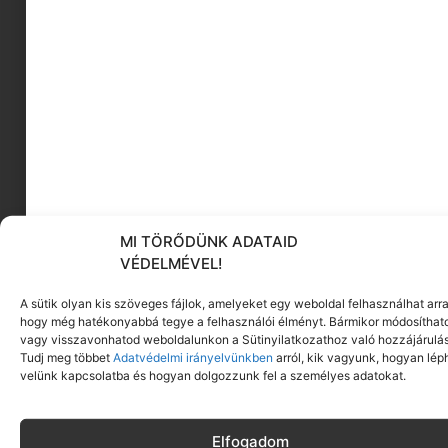
Sisi
MI TÖRŐDÜNK ADATAID
Ő a szcéna jelenlegi „cool girl”-je, aki fütyül a női
VÉDELMÉVEL!
rapperekkel szembeni sztereotípiákra.
Budapesten született, de Siófokon nőtt fel, és bár
A sütik olyan kis szöveges fájlok, amelyeket egy weboldal felhasználhat arra
sokáig kereste az útját, a rapben talált magára.
hogy még hatékonyabbá tegye a felhasználói élményt. Bármikor módosíthat
vagy visszavonhatod weboldalunkon a Sütinyilatkozathoz való hozzájárulás
Szövegeiben mesterien keveri a magyar és angol
Tudj meg többet
Adatvédelmi irányelvünkben
arról, kik vagyunk, hogyan lép
kifejezéseket, mert szerinte így marad
velünk kapcsolatba és hogyan dolgozzunk fel a személyes adatokat.
természetes a flow. A
SISTEMATIK (2023)
albumán a 90-es évek old-school világát hozza
vissza modern, pimasz és önazonos stílusban.
Elfogadom