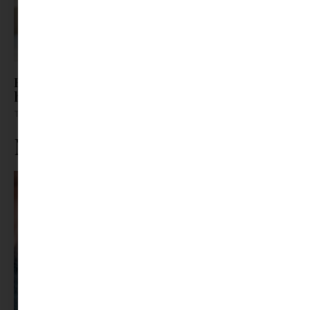
Barát? Nem barát? – Így támogasd a kamaszt,
ha átrendeződnek a kapcsolatai
Tovább olvasom »
Ne maradj le rólunk