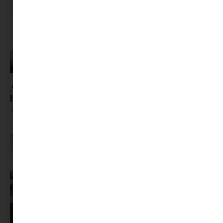
A magyarok tudják, mitől lennének
boldogabbak. Csak nem így élnek.
Tovább olvasom »