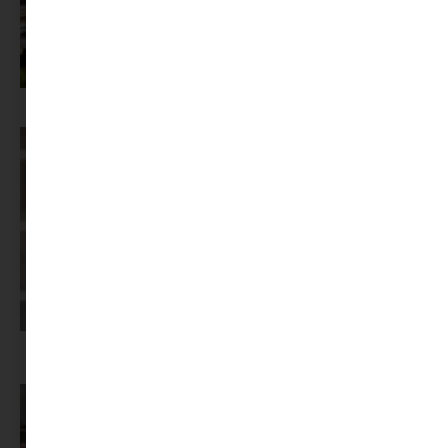
Az X-akták megkapta a saját LEGO-szettjét
Képernyőidő a nyári szünet után: hogyan lehet veszekedés nélkül új
szabályokat bevezetni?