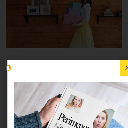
Rend a lelke mindennek – mondják, de ezt
legfeljebb azok hiszik el, akik még nem próbálták
meg rendben tartani az otthonukat
kisgyerek(ek) mellett. Aki valaha járt
gyerekszobában délután négykor, pontosan
tudja: a káosz nem hiba, hanem alapállapot.
És mégis – néha jó lenne, ha legalább egy-egy
sarok nem egy tavaszi lomtalanításra