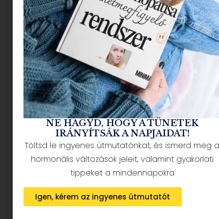
hasonlítana. Ha nem veszítenénk el a zoknikat, a
kedvenc játékokat és néha önmagunkat is
ebben az örök pakolásban.
Marie Kondo nevét valószínűleg nem kell
bemutatni. A japán rendrakómester (igen, ez egy
létező műfaj) könyveivel és
Netflix-sorozatával
világszerte milliók otthonába vitt némi struktúrát
és meglepően sok örömöt is. És ami a
legfontosabb: a módszere családbarát is lehet.
NE HAGYD, HOGY A TÜNETEK
IRÁNYÍTSÁK A NAPJAIDAT!
De kicsoda Marie Kondo?
Töltsd le ingyenes útmutatónkat, és ismerd meg 
hormonális változások jeleit, valamint gyakorlati
tippeket a mindennapokra
Igen, kérem az ingyenes útmutatót