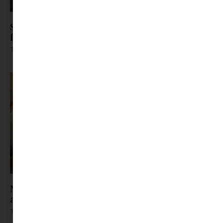
Sziget-bérlet helyett önkéntesség: így jutnak be
fiatalok a fesztiválra
Tovább olvasom »
Nyári feltöltődés szülőknek: a vakáció nem csak
a gyerekeké
Tovább olvasom »