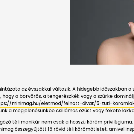
ntázata az évszakkal változik. A hidegebb időszakban a 
a, hogy a borvörös, a tengerészkék vagy a szürke dominál
tps://minimag.hu/eletmod/felnott-divat/5-tuti-koroml
k a megjelenésünkbe csillámos ezüst vagy fekete lakka
göző téli manikűr nem csak a hosszú köröm privilégiuma.
imag összegyűjtött 15 rövid téli körömötletet, amivel insp