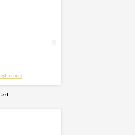
inybrushes)
 ezt: