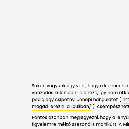
Sokan vagyunk úgy vele, hogy a körmünk mi
vonzódás különösen jellemző, így nem ritk
pedig egy csipetnyi ünnepi hangulatot (
ht
magad-erezni-a-buliban/
) csempészhetün
Fontos azonban megjegyezni, hogy a lenyű
figyelemre méltó szezonális manikűrt. A Min