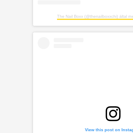
The Nail Boxx (@thenailboxxchi) által m
View this post on Inst