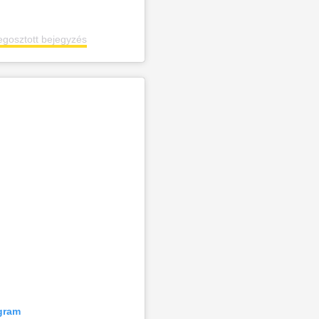
egosztott bejegyzés
agram