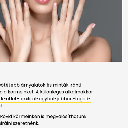
sötétebb árnyalatok és minták iránti
ja a körmeinket. A különleges alkalmakkor
akk-otlet-amiktol-egybol-jobban-fogod-
l.
 Rövid körmeinken is megvalósíthatunk
irálni szeretnénk.