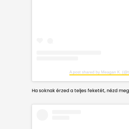
A post shared by Meagan K. (@t
Ha soknak érzed a teljes feketét, nézd meg