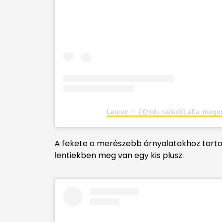
Lauren ✨ (@lolo.nailedit) által mego
A fekete a merészebb árnyalatokhoz tartozik,
lentiekben meg van egy kis plusz.