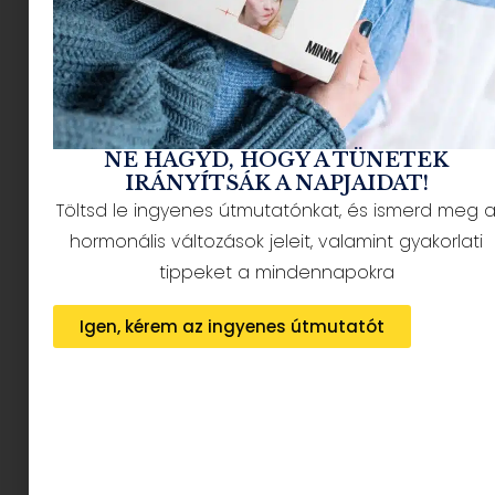
felsőjét.
NE HAGYD, HOGY A TÜNETEK
IRÁNYÍTSÁK A NAPJAIDAT!
Töltsd le ingyenes útmutatónkat, és ismerd meg 
hormonális változások jeleit, valamint gyakorlati
tippeket a mindennapokra
Az, hogy minden évben megnézem az IGAZÁBÓL
Igen, kérem az ingyenes útmutatót
Szerelmet, az alap, sőt, tradíció, ehhez
ragaszkodom épp úgy, mint a reggeli kávémhoz.
Ringli Kids tervezője, Kati ezt tovább gondolta, és
megalkotta a
Purrfectly Love Actually,
macskás karácsonyi felsőt
: kell nekem
kategória. Azonnal vizualizálom Andrew Lincolnt