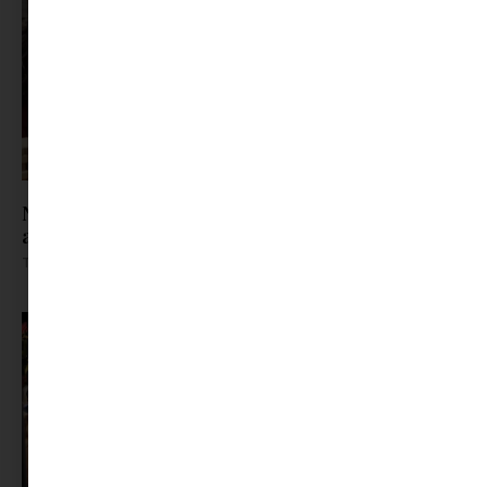
Nem dedós, nem háromórás: társasjátékok,
amiket kamaszokkal is érdemes elővenni
Tovább olvasom »