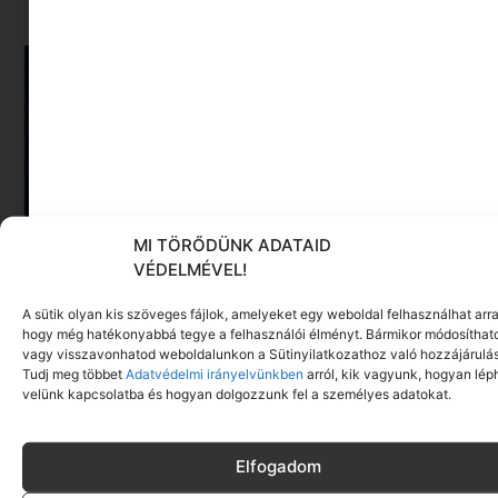
MI TÖRŐDÜNK ADATAID
VÉDELMÉVEL!
Közép-európai dizájn és tudatosság:
A sütik olyan kis szöveges fájlok, amelyeket egy weboldal felhasználhat arra
Budapesten mutatkozik be a The CzechoSlovak
hogy még hatékonyabbá tegye a felhasználói élményt. Bármikor módosíthat
Edit
vagy visszavonhatod weboldalunkon a Sütinyilatkozathoz való hozzájárulás
Tudj meg többet
Adatvédelmi irányelvünkben
arról, kik vagyunk, hogyan lép
Tovább olvasom »
velünk kapcsolatba és hogyan dolgozzunk fel a személyes adatokat.
Elfogadom