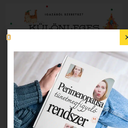
Idén először akkor gondoltam magamra,
(mármint karácsonyi ajándék kapcsán, mert
azért néha szoktam gondolni magamra is :))
amikor megláttam RINGLI KIDS karácsonyi