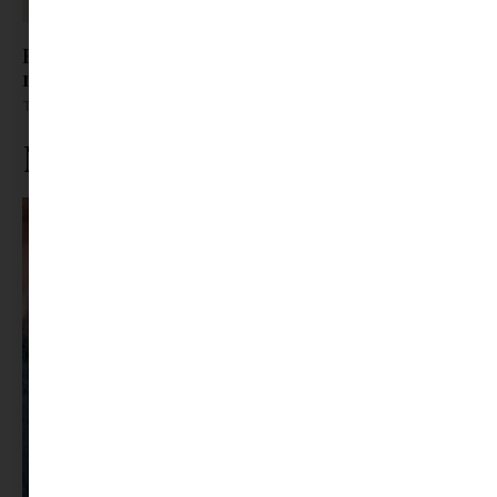
Bakancs vagy blézer? Miért ne lehetne
mindkettő?
Tovább olvasom »
Ne maradj le rólunk