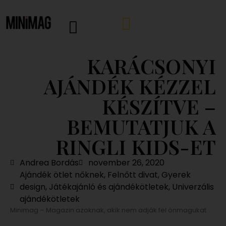
KARÁCSONYI
AJÁNDÉK KÉZZEL
KÉSZÍTVE –
BEMUTATJUK A
RINGLI KIDS-ET
Andrea Bordás
november 26, 2020
Ajándék ötlet nőknek
,
Felnőtt divat
,
Gyerek
design
,
Játékajánló és ajándékötletek
,
Univerzális
ajándékötletek
Minimag – Magazin azoknak, akik nem adják fel önmagukat