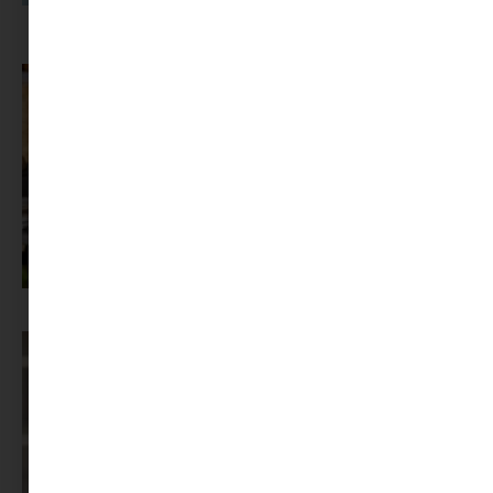
A dolgozók 94 százaléka fáradtságról számol be, mégis alig kérünk
segítséget
Az X-akták megkapta a saját LEGO-szettjét