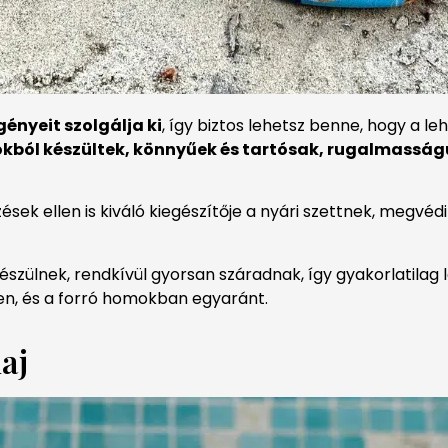
gényeit szolgálja ki
, így biztos lehetsz benne, hogy a l
ból készültek, könnyűek és tartósak, rugalmasságuk
sek ellen is kiváló kiegészítője a nyári szettnek, megv
szülnek, rendkívül gyorsan száradnak, így gyakorlatilag l
en, és a forró homokban egyaránt.
j​