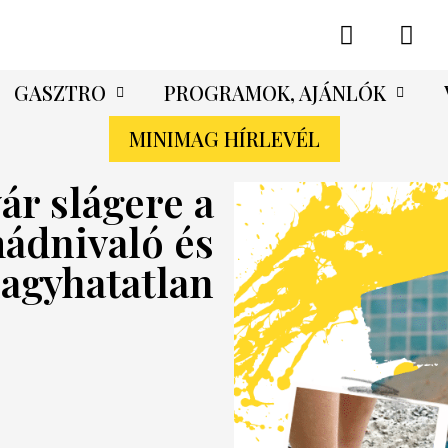
GASZTRO
PROGRAMOK, AJÁNLÓK
MINIMAG HÍRLEVÉL
ár slágere a
ádnivaló és
hagyhatatlan