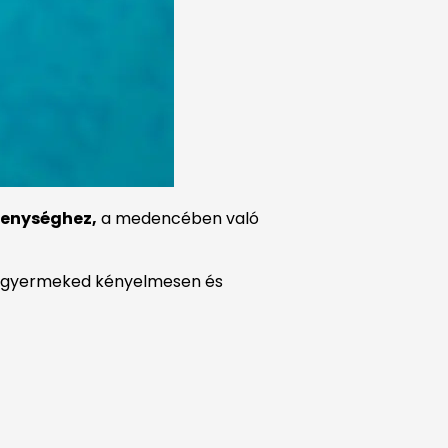
kenységhez,
a medencében való
gy gyermeked kényelmesen és