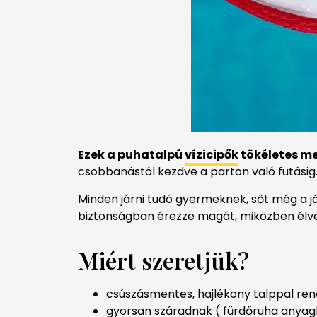
Ezek a puhatalpú
vízicipők
tökéletes me
csobbanástól kezdve a parton való futásig
Minden járni tudó gyermeknek, sőt még a 
biztonságban érezze magát, miközben élvezi 
Miért szeretjük?​
csúszásmentes, hajlékony talppal re
gyorsan száradnak ( fürdőruha anyag