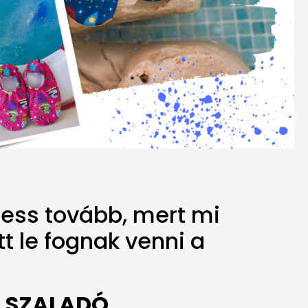
ress tovább, mert mi
t le fognak venni a
T SZALADÓ