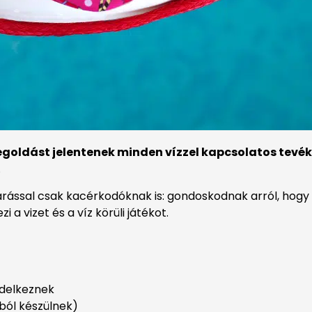
goldást jelentenek minden vízzel kapcsolatos tevé
.
járással csak kacérkodóknak is: gondoskodnak arról, ho
a vizet és a víz körüli játékot.
ndelkeznek
ból készülnek)