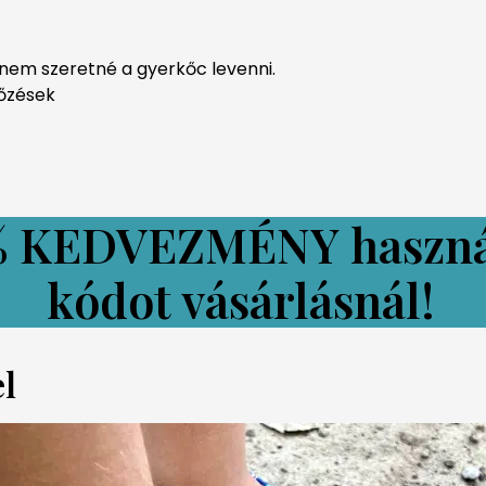
g nem szeretné a gyerkőc levenni.
tőzések
% KEDVEZMÉNY
haszn
kódot vásárlásnál!
l