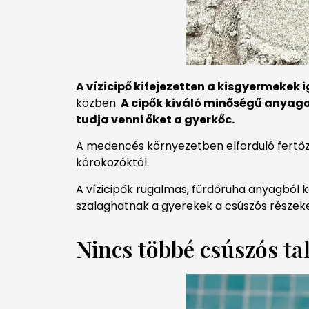
A vízicipő kifejezetten a kisgyermekek i
közben.
A cipők kiváló minőségű anyagok
tudja venni őket a gyerkőc.
A medencés környezetben elforduló fertőzé
kórokozóktól.
A vízicipők rugalmas, fürdőruha anyagból ké
szalaghatnak a gyerekek a csúszós részek
Nincs többé csúszós tala