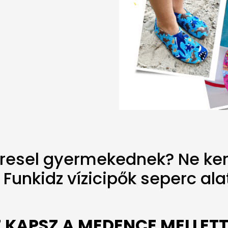
keresel gyermekednek? Ne ke
Funkidz vízicipők seperc alat
EZ KAPSZ A MEDENCE MELLET