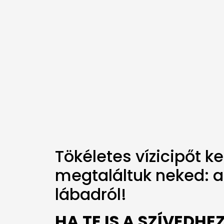
Tökéletes vízicipőt 
megtaláltuk neked: a 
lábadról!
HA TE IS A SZÍVEDH