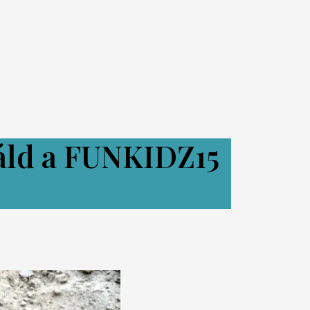
áld a FUNKIDZ15