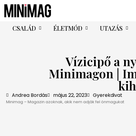
CSALÁD
ÉLETMÓD
UTAZÁS
Vízicipő a ny
Minimagon | Im
ki
Andrea Bordás
május 22, 2023
Gyerekdivat
Minimag – Magazin azoknak, akik nem adják fel önmagukat