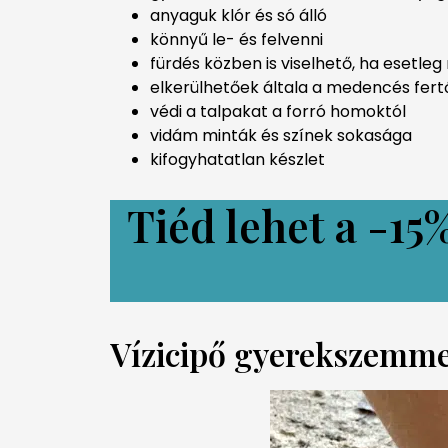
anyaguk klór és só álló
könnyű le- és felvenni
fürdés közben is viselhető, ha esetle
elkerülhetőek általa a medencés fer
védi a talpakat a forró homoktól
vidám minták és színek sokasága
kifogyhatatlan készlet
Tiéd lehet a
-15
Vízicipő gyerekszemme