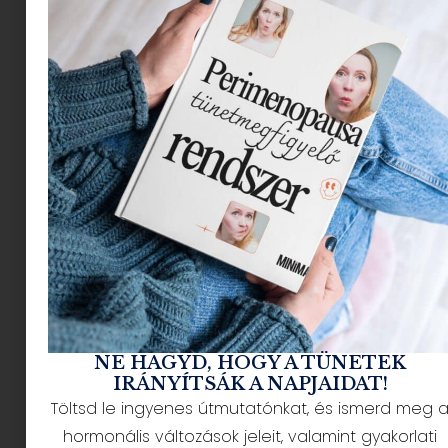
Mi is az a dupla
tisztítás és miért
ennyire jó nekünk?
Az esti arcápolás első lépése a tisztítás. Ha
sminkelsz, ha
fényvédőzöl
rendszeresen, a dupla
tisztítás jó barátod lesz.
A dupla lemosás (double cleansing) pontosan
azt jelenti, amit a neve sugall: két lemosót
használunk egymás után.
NE HAGYD, HOGY A TÜNETEK
IRÁNYÍTSÁK A NAPJAIDAT!
Töltsd le ingyenes útmutatónkat, és ismerd meg 
hormonális változások jeleit, valamint gyakorlati