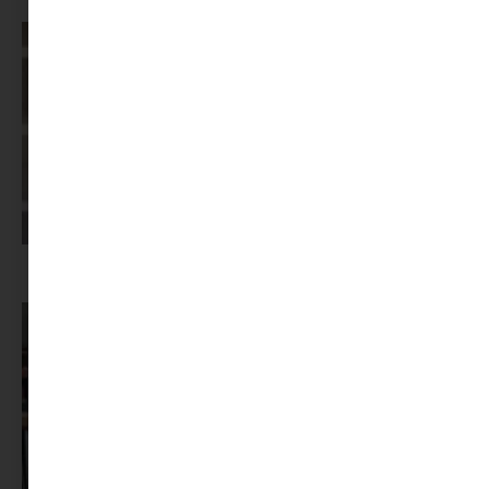
Képernyőidő a nyári szünet után: hogyan lehet veszekedés nélkül új
szabályokat bevezetni?