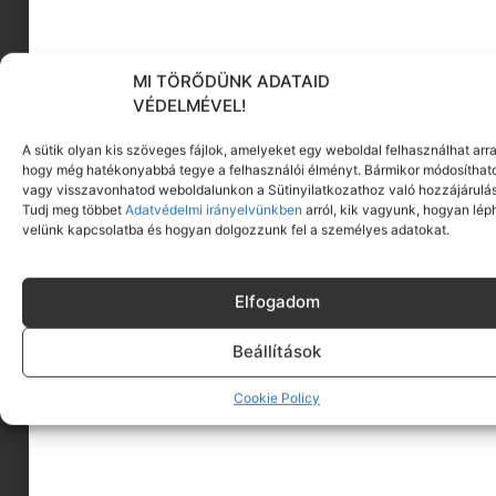
Anyaként és Beauty Coachként összeszedtem
Nektek 5 beauty terméket, amik a
Tovább olvasom
MI TÖRŐDÜNK ADATAID
VÉDELMÉVEL!
A sütik olyan kis szöveges fájlok, amelyeket egy weboldal felhasználhat arra
hogy még hatékonyabbá tegye a felhasználói élményt. Bármikor módosíthat
vagy visszavonhatod weboldalunkon a Sütinyilatkozathoz való hozzájárulás
Tudj meg többet
Adatvédelmi irányelvünkben
arról, kik vagyunk, hogyan lép
velünk kapcsolatba és hogyan dolgozzunk fel a személyes adatokat.
Elfogadom
Beállítások
ADUÁSZ: A SZÍNHELYES RÚZS | ANYAKÉNT IS
STÍLUSOSAN | MOMCHIC
Cookie Policy
Mi az az egy dolog, ami képes arra, hogy a
legnehezebb napunkon is üdévé varázsoljon
Tovább olvasom