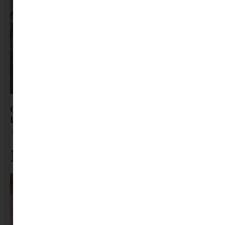
Gyerek bőrápolás TikTok-módra? – Mikor árt
többet, mint amennyit használ?
Tovább olvasom »
Ne maradj le rólunk