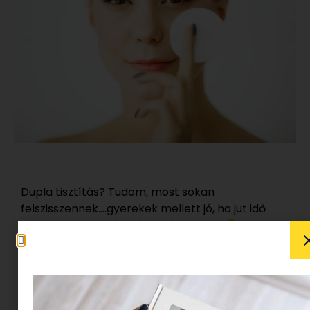
Dupla tisztítás? Tudom, most sokan
felszisszennek….gyerekek mellett jó, ha jut idő
egyáltalán a bőrápolásra rágondolni.
Az
igazság az, hogy zuhanyzás közben, pár perc
erejéig
ez a két mozdulat igenis belefér a
rutinba
, ráadásul olyan pozitív hatással van a
bőrre, hogy megéri a ráfordítást.