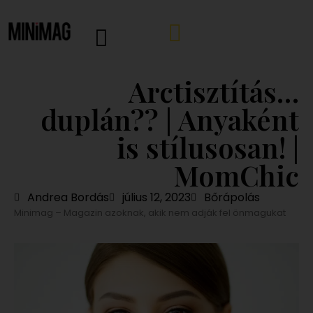
Arctisztítás…
duplán?? | Anyaként
is stílusosan! |
MomChic
Andrea Bordás
július 12, 2023
Bőrápolás
Minimag – Magazin azoknak, akik nem adják fel önmagukat