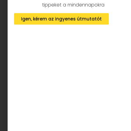
tippeket a mindennapokra
Igen, kérem az ingyenes útmutatót
OLAJOS LEMOSÓ: az olajos lemosó a
sminkeltávolításra fókuszál (vízálló
sminkkel is könnyedén megbirkózik).
VIZES BÁZISÚ LEMOSÓ: a bőr kíméletes
tisztítására és az első lemosó
maradékainak eltávolítására szolgál.
A szennyeződések, a minket érő környezeti
hatások és a smink használata miatt fontos,
hogy a lehető
legnagyobb alapossággal
tisztítsuk meg arcunkat minden nap
. Ezt