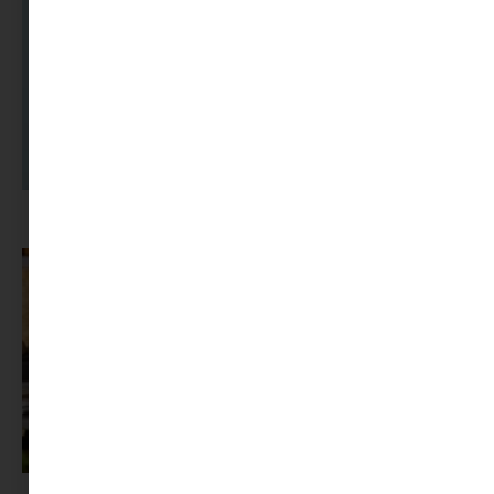
A dolgozók 94 százaléka fáradtságról számol be, mégis alig kérünk
segítséget
Az X-akták megkapta a saját LEGO-szettjét