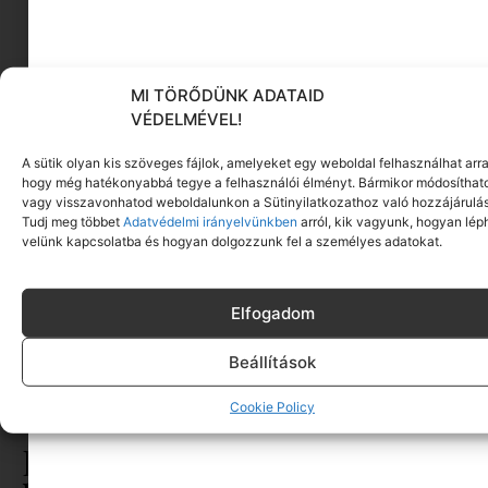
Click to accept marketing cookies and enable
this content
MI TÖRŐDÜNK ADATAID
VÉDELMÉVEL!
A sütik olyan kis szöveges fájlok, amelyeket egy weboldal felhasználhat arra
hogy még hatékonyabbá tegye a felhasználói élményt. Bármikor módosíthat
vagy visszavonhatod weboldalunkon a Sütinyilatkozathoz való hozzájárulás
Tudj meg többet
Adatvédelmi irányelvünkben
arról, kik vagyunk, hogyan lép
velünk kapcsolatba és hogyan dolgozzunk fel a személyes adatokat.
Elfogadom
Beállítások
CÍMKÉK:
ANYA VAGYOK
,
ARCBŐR
,
BŐRÁPOLÁS
,
KOLLAGÉN
,
Cookie Policy
SZARKALÁB
,
TERMÉSZETES KOZMETIKUM
Ez is érdekelhet ebből a