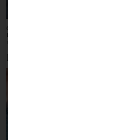
Gyerek bőrápolás TikTok-módra? – Mikor árt
többet, mint amennyit használ?
Tovább olvasom »
Ne maradj le rólunk