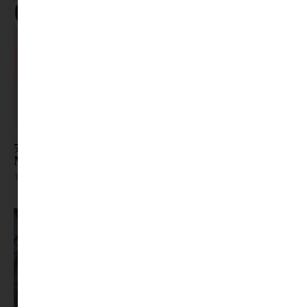
5 alapdarab az első arcápolási csomagba |
Minimag kamasz kitekintő
Tovább olvasom »