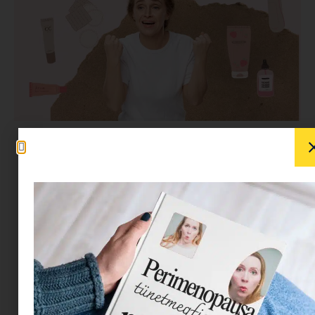
Igen tudjuk, megírták már előttünk is utánunk is,
hogyan zajlik a bőrápolás 35 felett. Mondjuk
inkább
40 felett
, de ez most mindegy is. A lényeg,
hogy mi most nagyon benne vagyunk, és a saját
tapasztalatot osztunk meg veletek.