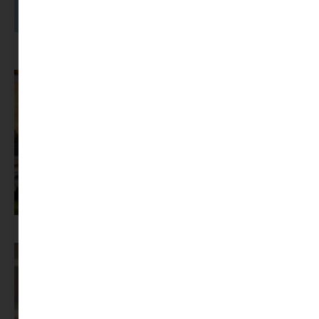
A dolgozók 94 százaléka fáradtságról számol be, mégis alig kérünk
segítséget
Az X-akták megkapta a saját LEGO-szettjét