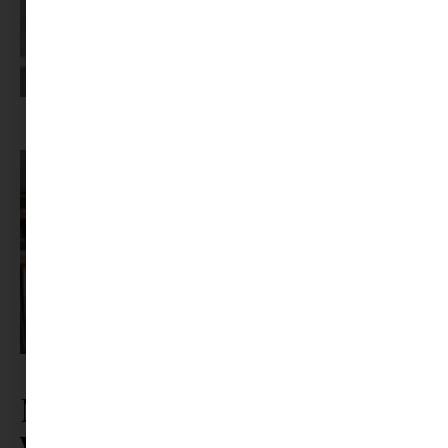
Képernyőidő a nyári szünet után: hogyan lehet veszekedés nélkül új
szabályokat bevezetni?
Pszichológus keresése az interneten: mire figyelj döntés előtt?
Nézz körül a
webshopunkban