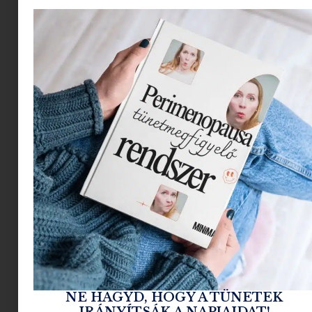
Viszont egyiknél sem éreztem azt a
megnyugtató elégedettséget, hogy „Igeeen,
megtaláltam!”.
NE HAGYD, HOGY A TÜNETEK
IRÁNYÍTSÁK A NAPJAIDAT!