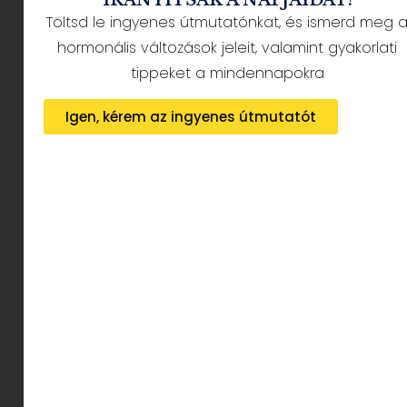
Töltsd le ingyenes útmutatónkat, és ismerd meg 
hormonális változások jeleit, valamint gyakorlati
tippeket a mindennapokra
Aztán egyszer csak ott volt.
Szembe jött velem
Igen, kérem az ingyenes útmutatót
egy tök ismeretlen márka, aminek két dolog
miatt adtam csak esélyt.
Az egyik, hogy csak biztonságos,
károsanyag
mentes összetevőket
tartalmaz, a másik, hogy
a termékeket
nem tesztelik állatokon
.
Ez a cég a BIOSEA.
Az egyik tanácsadójának a
segítségével kiválasztottuk a Perfection
termékcsalád néhány tagját. Erről tudni kell,
hogy
nagyon magas koncentrációban
tartalmazzák az értékes összetevőket. Itt
található olyan termék is, ami 100%-ban
természetes.
Kíváncsian és szkeptikusan