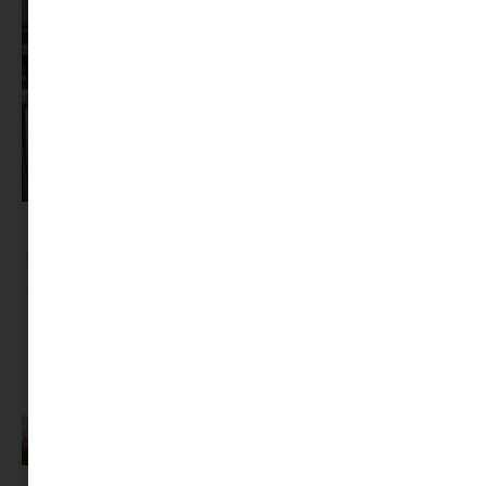
Pszichológus keresése az interneten: mire figyelj döntés előtt?
A magyarok tudják, mitől lennének boldogabbak. Csak nem így élnek.