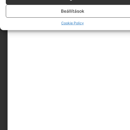
Beállítások
Cookie Policy
MINDEN, AMIT TUDNI AKARTÁL A BABA
BŐRÁPOLÁSRÓL – NAPI RUTIN, AJÁNLÁSOK,
JAVASLATOK
Ha azt gondolod magadban, hogy minek erről
beszélni, hiszen minden baba bőre tökéletes, akkor
egyrészről
Tovább olvasom
Click to accept marketing cookies and enable
this content