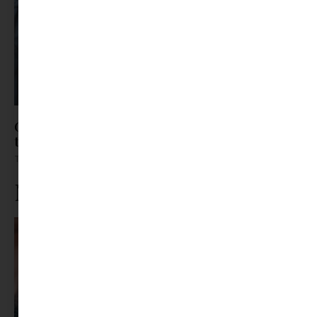
Gyerek bőrápolás TikTok-módra? – Mikor árt
többet, mint amennyit használ?
Tovább olvasom »
Ne maradj le rólunk