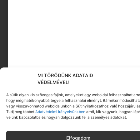
ELINDULT AZ ALLERGIA SZEZON – A
GYERMEKEKET SEM KÍMÉLI
MI TÖRŐDÜNK ADATAID
Az okés, hogy én kb. egész évben szenvedek az
VÉDELMÉVEL!
allergiás tüneteim miatt, de, hogy a
Tovább olvasom
A sütik olyan kis szöveges fájlok, amelyeket egy weboldal felhasználhat arra
hogy még hatékonyabbá tegye a felhasználói élményt. Bármikor módosíthat
vagy visszavonhatod weboldalunkon a Sütinyilatkozathoz való hozzájárulás
Tudj meg többet
Adatvédelmi irányelvünkben
arról, kik vagyunk, hogyan lép
velünk kapcsolatba és hogyan dolgozzunk fel a személyes adatokat.
Elfogadom