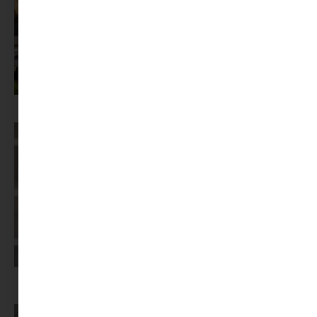
Az X-akták megkapta a saját LEGO-szettjét
Képernyőidő a nyári szünet után: hogyan lehet veszekedés nélkül új
szabályokat bevezetni?