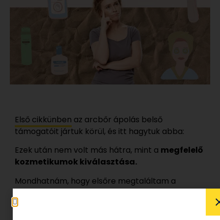
Első cikkünben
az arcbőr ápolás belső
támogatóit jártuk körül, és itt hagytuk abba:
Ezek után nem volt más hátra, mint a
megfelelő
kozmetikumok kiválasztása.
Mondhatnám, hogy elsőre megtaláltam a
tökéleteset, de ez nem igaz.
Több menő márka,
menő termékét kenegettem az arcomra.
Volt,
ami viszonylag tetszett, volt ami egyáltalán nem.