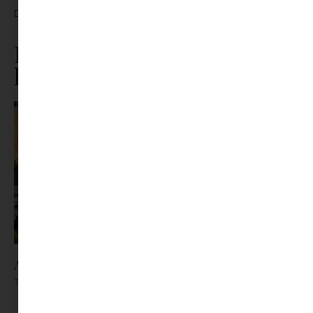
CÍMKÉK:
5 ALKOTÓ
,
BORSI FLÓRA
,
GABRIELE BROMBIN
,
HANIA RANI.
,
LAURA MAKABRESKU
,
SHŌEN UEMURA
Ez is érdekelhet ebből a
kategóriából
Az X-akták megkapta a saját LEGO-szettjét
Tovább olvasom »