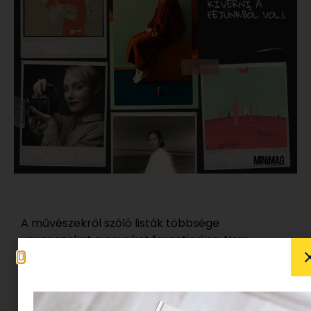
A művészekről szóló listák többsége
ugyanazokat a neveket forgatja újra. Nem
véletlenül: a múzeumok, a tankönyvek és a
popkultúra is szereti azokat az alkotókat, akikhez
már készen kapjuk az értelmezést. Zseni volt.
Korszakalkotó volt. Meg nem értették a maga