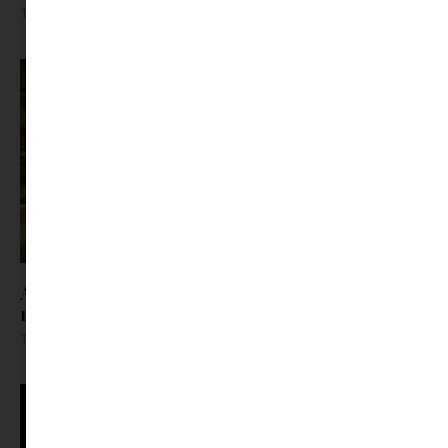
Tovább olvasom »
A trafik, ahol a gyerekkor lakott | Jöhet egy kis
nosztalgia?
Tovább olvasom »