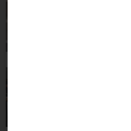
Képernyőidő a nyári szünet után: hogyan lehet veszekedés nélkül új
szabályokat bevezetni?
Pszichológus keresése az interneten: mire figyelj döntés előtt?