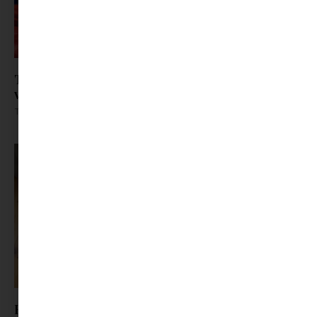
Toblerone x Swarovski: kristályból készült el a
világ egyik legismertebb csokija
Tovább olvasom »
Hogyan hűtsük a lakást a nyári forróságban?