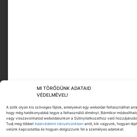
MI TÖRŐDÜNK ADATAID
VÉDELMÉVEL!
A sütik olyan kis szöveges fájlok, amelyeket egy weboldal felhasználhat arra
hogy még hatékonyabbá tegye a felhasználói élményt. Bármikor módosíthat
vagy visszavonhatod weboldalunkon a Sütinyilatkozathoz való hozzájárulás
Tudj meg többet
Adatvédelmi irányelvünkben
arról, kik vagyunk, hogyan lép
velünk kapcsolatba és hogyan dolgozzunk fel a személyes adatokat.