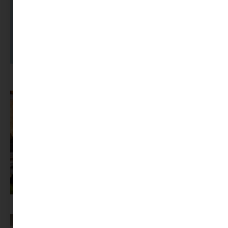
A dolgozók 94 százaléka fáradtságról számol be, mégis alig kérünk
segítséget
Az X-akták megkapta a saját LEGO-szettjét