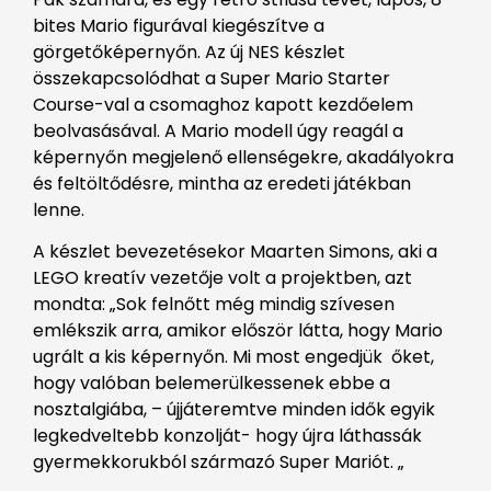
bites Mario figurával kiegészítve a
görgetőképernyőn. Az új NES készlet
összekapcsolódhat a Super Mario Starter
Course-val a csomaghoz kapott kezdőelem
beolvasásával. A Mario modell úgy reagál a
képernyőn megjelenő ellenségekre, akadályokra
és feltöltődésre, mintha az eredeti játékban
lenne.
A készlet bevezetésekor Maarten Simons, aki a
LEGO kreatív vezetője volt a projektben, azt
mondta: „Sok felnőtt még mindig szívesen
emlékszik arra, amikor először látta, hogy Mario
ugrált a kis képernyőn. Mi most engedjük őket,
hogy valóban belemerülkessenek ebbe a
nosztalgiába, – újjáteremtve minden idők egyik
legkedveltebb konzolját- hogy újra láthassák
gyermekkorukból származó Super Mariót. „