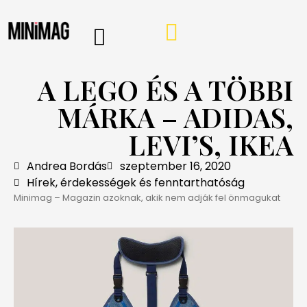
PROGRAMOK, AJÁNLÓK
VÁSÁRLÁSI TIPPEK
IRÁNY A WEBSHOP
MINIMAG HÍRLEVÉL
A LEGO ÉS A TÖBBI
MÁRKA – ADIDAS,
LEVI’S, IKEA
Andrea Bordás
szeptember 16, 2020
Hírek, érdekességek és fenntarthatóság
Minimag – Magazin azoknak, akik nem adják fel önmagukat