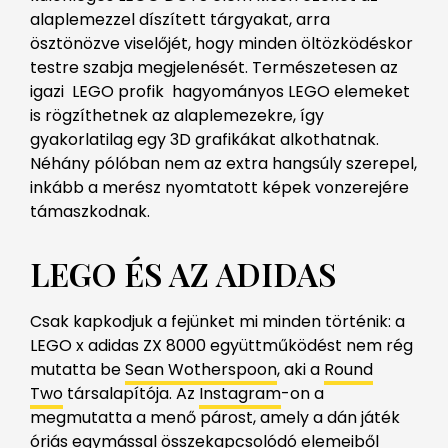
alaplemezzel díszített tárgyakat, arra
ösztönözve viselőjét, hogy minden öltözködéskor
testre szabja megjelenését. Természetesen az
igazi LEGO profik hagyományos LEGO elemeket
is rögzíthetnek az alaplemezekre, így
gyakorlatilag egy 3D grafikákat alkothatnak.
Néhány pólóban nem az extra hangsúly szerepel,
inkább a merész nyomtatott képek vonzerejére
támaszkodnak.
LEGO ÉS AZ ADIDAS
Csak kapkodjuk a fejünket mi minden történik: a
LEGO x adidas ZX 8000 együttműködést nem rég
mutatta be
Sean Wotherspoon
, aki a
Round
Two
társalapítója. Az
Instagram
-on a
megmutatta a menő párost, amely a dán játék
óriás egymással összekapcsolódó elemeiből