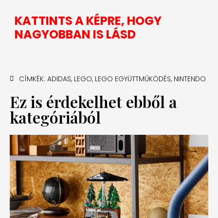
KATTINTS A KÉPRE, HOGY
NAGYOBBAN IS LÁSD
CÍMKÉK:
ADIDAS
,
LEGO
,
LEGO EGYÜTTMŰKÖDÉS
,
NINTENDO
Ez is érdekelhet ebből a
kategóriából