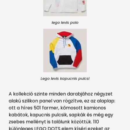
lego levis polo
Lego levis kapucnis pulcsi
A kollekció szinte minden darabjához négyzet
alakú szilikon panel van rögzítve, ez az alaplap:
ott a híres 501 farmer, kőmosott kamionos
kabátok, kapucnis pulcsik, sapkák és még egy
zsebes mellényt is találunk közöttük. 110
különleges LEGO DOTS elem kíséri ezeket az