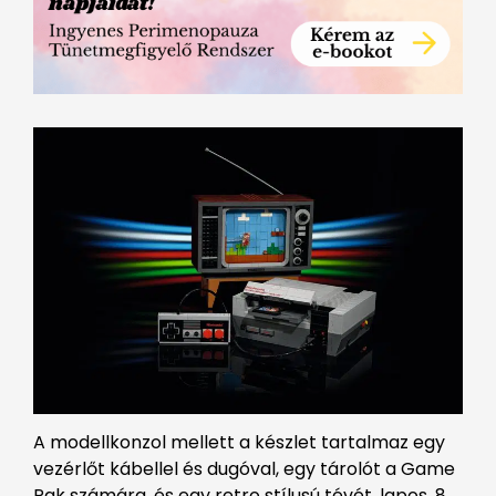
A modellkonzol mellett a készlet tartalmaz egy
vezérlőt kábellel és dugóval, egy tárolót a Game
Pak számára, és egy retro stílusú tévét, lapos, 8