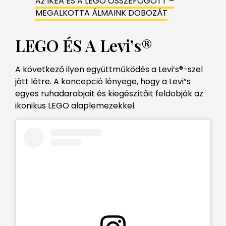
Az IKEA ÉS A LEGO ÖSSZEFOGOTT –
MEGALKOTTA ÁLMAINK DOBOZÁT
LEGO ÉS A Levi’s®
A következő ilyen együttműködés a Levi’s®-szel
jött létre. A koncepció lényege, hogy a Levi”s
egyes ruhadarabjait és kiegészítőit feldobják az
ikonikus LEGO alaplemezekkel.