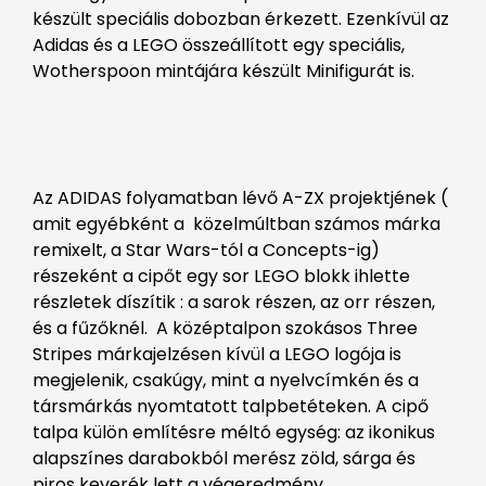
készült speciális dobozban érkezett. Ezenkívül az
Adidas és a LEGO összeállított egy speciális,
Wotherspoon mintájára készült Minifigurát is.
Az ADIDAS folyamatban lévő A-ZX projektjének (
amit egyébként a közelmúltban számos márka
remixelt, a Star Wars-tól a Concepts-ig)
részeként a cipőt egy sor LEGO blokk ihlette
részletek díszítik : a sarok részen, az orr részen,
és a fűzőknél. A középtalpon szokásos Three
Stripes márkajelzésen kívül a LEGO logója is
megjelenik, csakúgy, mint a nyelvcímkén és a
társmárkás nyomtatott talpbetéteken. A cipő
talpa külön említésre méltó egység: az ikonikus
alapszínes darabokból merész zöld, sárga és
piros keverék lett a végeredmény.