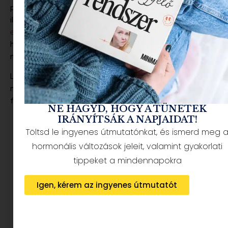
próbál választ adni Oksana Pascsenko művész Disney
illusztrációiban. Miután elképzelte a Disney-hercegnőket az
esküvőjükön
, majd kismamaként, legújabb sorozata az apa
hercegek és gyermekeik közötti különleges köteléket
mutatja be.
Leginkább a
Disney hercegnők
ugranak be elsőként
mindenkinek, ha szóba kerülnek a mesék, lássuk mi lett a
férjeikből, a hercegekből.
NE HAGYD, HOGY A TÜNETEK
IRÁNYÍTSÁK A NAPJAIDAT!
Töltsd le ingyenes útmutatónkat, és ismerd meg 
hormonális változások jeleit, valamint gyakorlati
tippeket a mindennapokra
Igen, kérem az ingyenes útmutatót