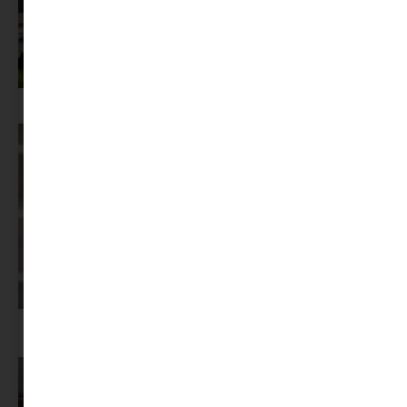
Az X-akták megkapta a saját LEGO-szettjét
Képernyőidő a nyári szünet után: hogyan lehet veszekedés nélkül új
szabályokat bevezetni?