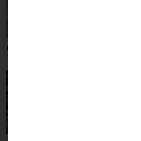
Hogyan hűtsük a lakást a nyári forróságban?
Tovább olvasom »