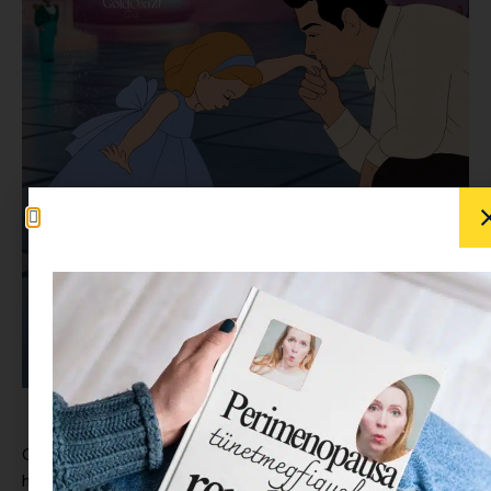
Gondoltál már arra, hogy mi történhetett a nagy Disney
hercegekkel a csodálatos esküvők után? Erre a kérdésre