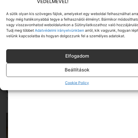
VÉDELMÉVEL!
A sütik olyan kis szöveges fájlok, amelyeket egy weboldal felhasználhat arra
hogy még hatékonyabbá tegye a felhasználói élményt. Bármikor módosíthat
vagy visszavonhatod weboldalunkon a Sütinyilatkozathoz való hozzájárulás
Tudj meg többet
Adatvédelmi irányelvünkben
arról, kik vagyunk, hogyan lép
velünk kapcsolatba és hogyan dolgozzunk fel a személyes adatokat.
Elfogadom
Beállítások
Cookie Policy
Toblerone x Swarovski: kristályból készült el a
világ egyik legismertebb csokija
Tovább olvasom »