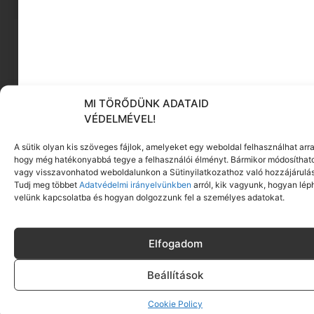
MI TÖRŐDÜNK ADATAID
VÉDELMÉVEL!
A sütik olyan kis szöveges fájlok, amelyeket egy weboldal felhasználhat arra
hogy még hatékonyabbá tegye a felhasználói élményt. Bármikor módosíthat
vagy visszavonhatod weboldalunkon a Sütinyilatkozathoz való hozzájárulás
Délutáni alvás: amit a mediterrán kultúra már
Tudj meg többet
Adatvédelmi irányelvünkben
arról, kik vagyunk, hogyan lép
régen tud
velünk kapcsolatba és hogyan dolgozzunk fel a személyes adatokat.
Tovább olvasom »
Elfogadom
Beállítások
Cookie Policy