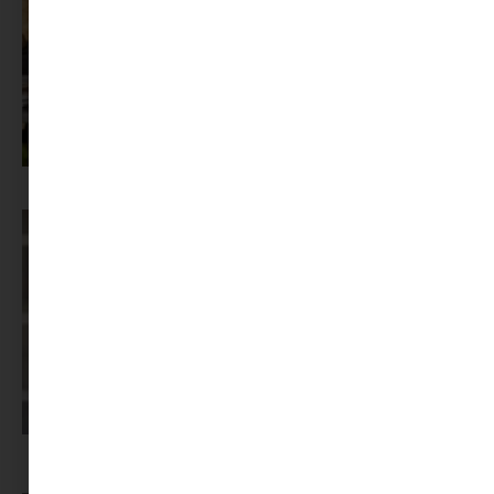
Az X-akták megkapta a saját LEGO-szettjét
Képernyőidő a nyári szünet után: hogyan lehet veszekedés nélkül új
szabályokat bevezetni?