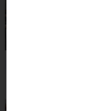
Pszichológus keresése az interneten: mire figyelj döntés előtt?