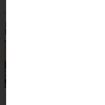
CÍMKÉK:
HASZNÁLT JÁTÉK
Ez is érdekelhet ebből a
kategóriából
Az X-akták megkapta a saját LEGO-szettjét
Tovább olvasom »