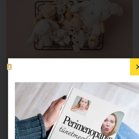
Míg korábban a vadonatúj volt a sztenderd,
manapság már egyáltalán nem meglepő, ha
valaki használt ajándékot is szívesen fogadd
születésnapi ajándékként. Szülőként a
legfontosabb számunkra a gyermekeink
boldogsága. Születésnapjukon mindent
megteszünk, hogy mosolyt csaljunk az arcukra,
és emlékezetes élményeket szerezzünk nekik. De